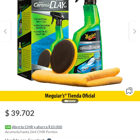
o
f
n
$ 39.702
I
r
e
l
Abre tu CMR y ahorra $10.000
l
Acumula hasta
264
CMR Puntos
e