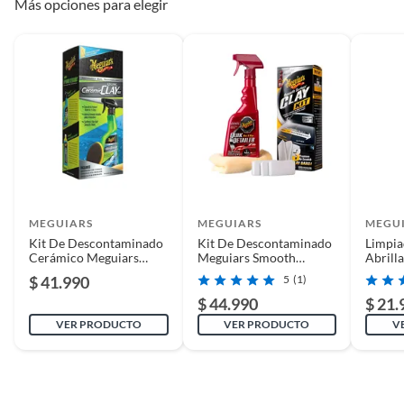
Más opciones para elegir
pasada para que el Clay Pad pueda actuar sin pegarse
en la pintura.
Seque la superficie con la toalla de microfibra e
inspecciones si esta se encuentra totalmente suave
para continuar con una siguiente sección de la pintura.
MEGUIARS
MEGUIARS
MEGU
Kit De Descontaminado
Kit De Descontaminado
Limpia
Cerámico Meguiars
Meguiars Smooth
Abrill
Ceramic Quik Clay
Surface Clay Kit
Hybrid
$ 41.990
5
(1)
$ 44.990
$ 21.
VER PRODUCTO
VER PRODUCTO
V