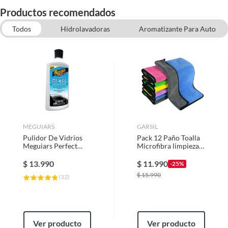
Productos recomendados
Todos
Hidrolavadoras
Aromatizante Para Auto
Cera para autos
Shampoo Para autos
Abrillantador para autos
MEGUIARS
GARSIL
Pulidor De Vidrios
Pack 12 Paño Toalla
Meguiars Perfect
Microfibra limpieza
Clarity Glass
Profesional y secado
Polishing
de Auto
$
13.990
$
11.990
-25%
$
15.990
(
32
)
Ver producto
Ver producto