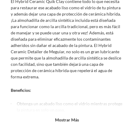
El Hybrid Ceramic Quik Clay contiene todo lo que necesita
comprado por internet y que hay ciertas categorías que no tienen este
para restaurar ese acabado liso como el vidrio de tu pintura
derecho:
y además dejar una capa de protección de cerámica híbrida.
Productos que, por su naturaleza, no puedan ser devueltos,
¡La almohadilla de arcilla sintética incluida está diseñada
puedan deteriorarse o caducar con rapidez.
para funcionar como la arcilla tradicional, pero es más fácil
Confeccionados a la medida.
de manejar y se puede usar una y otra vez! Además, está
De uso personal.
diseñada para eliminar eficazmente los contaminantes
adheridos sin dañar el acabado de la pintura. El Hybrid
En sodimac.cl te damos
30 días desde que recibes el producto
. Debe
Ceramic Detailer de Meguiar, no solo es un gran lubricante
estar en perfecto estado, con todas sus etiquetas y sin uso, tal como te lo
que permite que la almohadilla de arcilla sintética se deslice
entregamos.
con facilidad, sino que también dejará una capa de
Productos digitales que se entregan a través de una descarga
protección de cerámica híbrida que repelerá el agua de
electrónica, por ejemplo, cupones de experiencia o programas
forma extrema.
para el computador.
Productos a pedido o confeccionados a medida.
Beneficios:
Productos que han sido informados como imperfectos, usados,
reparados, abiertos, de segunda selección, remanufacturados o
Obtenga un acabado liso como el vidrio mientras protege
con alguna deficiencia, que sean comprados en esa condición a
la pintura en solo un paso.
un precio reducido.
El Ceramic Hybrid Detailer lubrica la almohadilla de
Mostrar Más
arcilla sintética y entrega protección avanzada de
Alimentos, bebidas, medicamentos, suplementos alimenticios,
cerámica híbrida Si02
vitaminas, entre otros análogos.