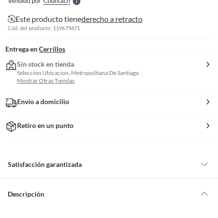
Vendido por
Countach
S
Este producto tiene
derecho a retracto
Cód. del producto: 119679471
Entrega en
Cerrillos
Sin stock en tienda
Seleccion Ubicacion, Metropolitana De Santiago
Mostrar Otras Tiendas
Envío a domicilio
Retiro en un punto
Satisfacción garantizada
Por ley, tienes hasta
10 días para devolver un producto
si te arrepientes
de la compra.
Descripción
Debe estar en perfecto estado, con todas sus etiquetas, sellos intactos y
sin uso, tal como te lo entregamos. Ten en cuenta que lo debes haber