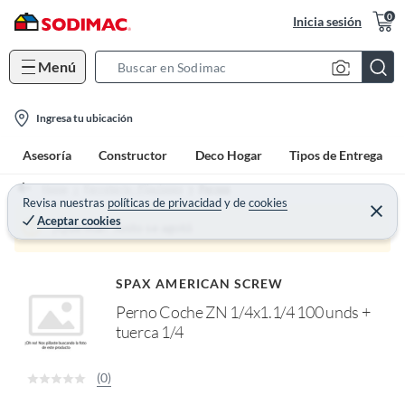
0
Inicia sesión
Menú
S
e
l
a
Ingresa tu ubicación
o
r
Asesoría
Constructor
Deco Hogar
Tipos de Entrega
c
c
a
h
Home
Ferretería - Fijaciones
Pernos
t
Revisa nuestras
políticas de privacidad
y
de
cookies
B
C
Aceptar cookies
e
i
a
¡Qué mal! Justo se agotó
r
o
r
r
a
n
r
SPAX AMERICAN SCREW
-
Perno Coche ZN 1/4x1.1/4 100 unds +
i
tuerca 1/4
c
o
n
(0)