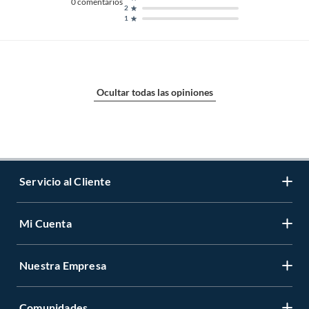
0
comentarios
2
1
Ocultar todas las opiniones
Servicio al Cliente
Mi Cuenta
Contáctanos
Medios de Pago
Nuestra Empresa
Registrate
Cambios y Devoluciones
Cambiar Contraseña
Tiendas y horarios
Comunidades
Sobre Nosotros