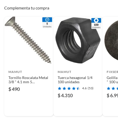
Complementa tu compra
MAMUT
MAMUT
FIXSE
Tornillo Roscalata Metal
Tuerca hexagonal 1/4
Golill
3/8 " 4.1 mm 5
100 unidades
" 100 
unidad(es)
$ 490
4.6
(53)
$ 4.310
$ 6.9