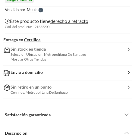
l
e
Vendido por
Muuk
S
Este producto tiene
derecho a retracto
Cód. del producto: 121262200
Entrega en
Cerrillos
Sin stock en tienda
Seleccion Ubicacion, Metropolitana De Santiago
Mostrar Otras Tiendas
Envío a domicilio
Sin retiro en un punto
Cerrillos, Metropolitana De Santiago
Satisfacción garantizada
Por ley, tienes hasta
10 días para devolver un producto
si te arrepientes
de la compra.
Descripción