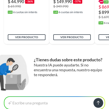
$ 44.990
$ 149.990
-36%
-57%
$ 69.990
$ 349.990
$ 869
Dimensiones
396 cm x 33 cm x 286 cm
$ 899
6
cuotas sin interés
6
cuotas sin interés
$ 1.69
6
cu
Tipo Mancuerna Pesa
Discos y Barras
Libre
VER PRODUCTO
VER PRODUCTO
V
Garantía
6 meses
Peso del producto
¿Tienes dudas sobre este producto?
15kg
Nuestra IA puede ayudarte. Si no
encuentra una respuesta, nuestro equipo
te responderá.
Escribe una pregunta