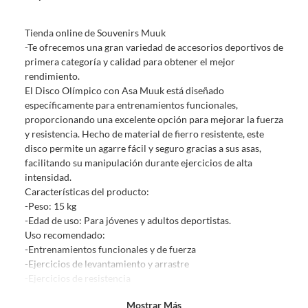
Debe estar en perfecto estado, con todas sus etiquetas, sellos intactos y
sin uso, tal como te lo entregamos. Ten en cuenta que lo debes haber
Tienda online de Souvenirs Muuk
comprado por internet y que hay ciertas categorías que no tienen este
-Te ofrecemos una gran variedad de accesorios deportivos de
derecho:
primera categoría y calidad para obtener el mejor
Productos que, por su naturaleza, no puedan ser devueltos,
rendimiento.
puedan deteriorarse o caducar con rapidez.
El Disco Olímpico con Asa Muuk está diseñado
Confeccionados a la medida.
específicamente para entrenamientos funcionales,
De uso personal.
proporcionando una excelente opción para mejorar la fuerza
y resistencia. Hecho de material de fierro resistente, este
En sodimac.cl te damos
30 días desde que recibes el producto
. Debe
disco permite un agarre fácil y seguro gracias a sus asas,
estar en perfecto estado, con todas sus etiquetas y sin uso, tal como te lo
facilitando su manipulación durante ejercicios de alta
entregamos.
intensidad.
Productos digitales que se entregan a través de una descarga
Características del producto:
electrónica, por ejemplo, cupones de experiencia o programas
-Peso: 15 kg
para el computador.
-Edad de uso: Para jóvenes y adultos deportistas.
Uso recomendado:
Productos a pedido o confeccionados a medida.
-Entrenamientos funcionales y de fuerza
Productos que han sido informados como imperfectos, usados,
-Ejercicios de levantamiento y arrastre
reparados, abiertos, de segunda selección, remanufacturados o
-Ejercicios de resistencia
con alguna deficiencia, que sean comprados en esa condición a
-Ideal para entrenamientos en casa o en el gimnasio
un precio reducido.
Mostrar Más
Beneficios: