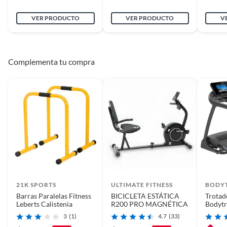
VER PRODUCTO
VER PRODUCTO
V
Modelo
Olimpico
Alto
396cm
Complementa tu compra
Material
Fierro galvanizado
Color
Amarillo
Ancho
286cm
Número de piezas
1
21K SPORTS
ULTIMATE FITNESS
BODY
Barras Paralelas Fitness
BICICLETA ESTÁTICA
Trotad
Leberts Calistenia
R200 PRO MAGNÉTICA
Bodytr
Largo
33cm
km/h 
3
(1)
4.7
(33)