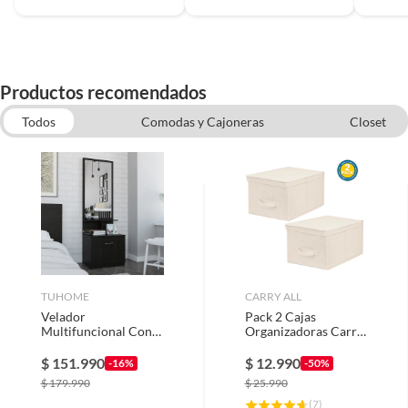
Productos recomendados
Todos
Comodas y Cajoneras
Closet
Cajas organizadoras plasticas
TUHOME
CARRY ALL
Velador
Pack 2 Cajas
Multifuncional Con
Organizadoras Carry
Espejo 1 Cajón -
All Plegables De Tela
Negro 170.7x54x47.5
Beige L
$
151.990
$
12.990
-16%
-50%
cm
$
179.990
$
25.990
(
7
)