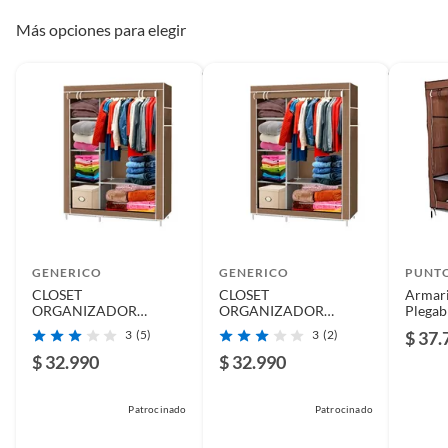
Más opciones para elegir
GENERICO
GENERICO
PUNTO
CLOSET
CLOSET
Armari
ORGANIZADOR
ORGANIZADOR
Plegab
ARMABLE DE TELA
ARMABLE DE TELA
Capaci
3
(5)
3
(2)
$ 37.
BEIGE MEDIANO
CAFE GRANDE
$ 32.990
$ 32.990
Patrocinado
Patrocinado