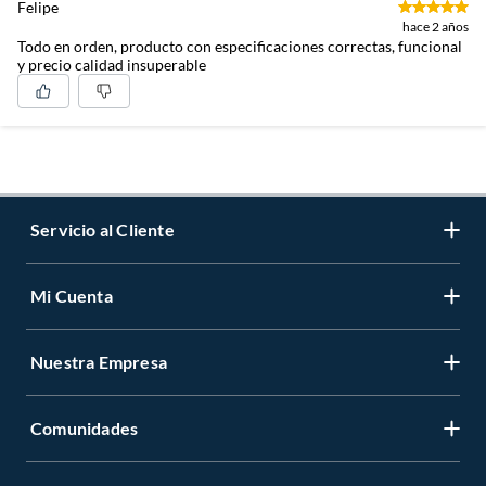
Felipe
hace 2 años
Todo en orden, producto con especificaciones correctas, funcional
y precio calidad insuperable
Servicio al Cliente
Mi Cuenta
Contáctanos
Medios de Pago
Nuestra Empresa
Registrate
Cambios y Devoluciones
Cambiar Contraseña
Tiendas y horarios
Comunidades
Sobre Nosotros
Mis Compras
Garantía Legal
Venta Empresa