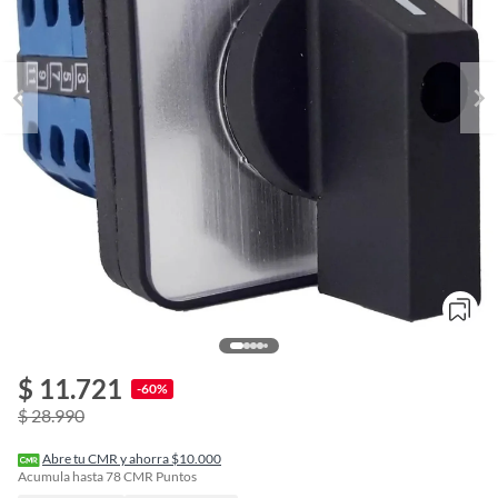
$ 11.721
o
-60%
f
$ 28.990
n
I
r
Abre tu CMR y ahorra $10.000
e
Acumula hasta
78
CMR Puntos
l