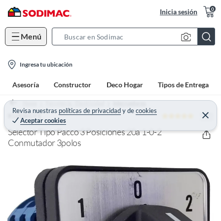
0
Inicia sesión
Menú
S
e
l
a
Ingresa tu ubicación
o
r
Asesoría
Constructor
Deco Hogar
Tipos de Entrega
c
c
a
h
Home
Ferretería - Electricidad
Interruptores
t
Revisa nuestras
políticas de privacidad
y
de
cookies
B
5 (2)
C
KUANGYE
Aceptar cookies
e
i
a
r
Selector Tipo Pacco 3 Posiciones 20a 1-0-2
o
r
r
a
Conmutador 3polos
n
r
-
i
c
o
n