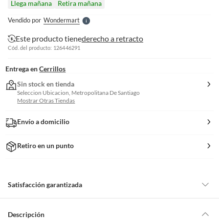
Llega mañana
Retira mañana
l
e
Vendido por
Wondermart
S
Este producto tiene
derecho a retracto
Cód. del producto: 126446291
Entrega en
Cerrillos
Sin stock en tienda
Seleccion Ubicacion, Metropolitana De Santiago
Mostrar Otras Tiendas
Envío a domicilio
Retiro en un punto
Satisfacción garantizada
Por ley, tienes hasta
10 días para devolver un producto
si te arrepientes
de la compra.
Descripción