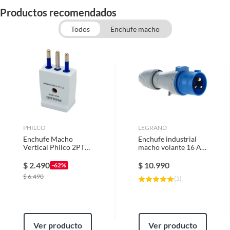
Productos recomendados
Todos
Enchufe macho
PHILCO
LEGRAND
Enchufe Macho
Enchufe industrial
Vertical Philco 2PT
macho volante 16 A
Blanco
2p+t 220V
$
2.490
$
10.990
-62%
$
6.490
(
5
)
Ver producto
Ver producto