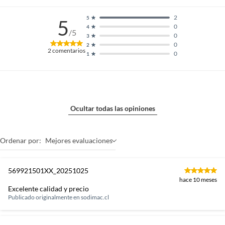
2
5
5
0
4
/5
0
3
0
2
2
comentarios
0
1
Ocultar todas las opiniones
Ordenar por:
Mejores evaluaciones
569921501XX_20251025
hace 10 meses
Excelente calidad y precio
Publicado originalmente en
sodimac.cl