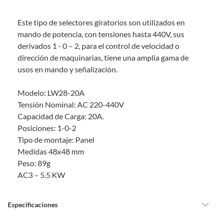
Debe estar en perfecto estado, con todas sus etiquetas, sellos intactos y
sin uso, tal como te lo entregamos. Ten en cuenta que lo debes haber
Este tipo de selectores giratorios son utilizados en
comprado por internet y que hay ciertas categorías que no tienen este
derecho:
mando de potencia, con tensiones hasta 440V, sus
derivados 1 - 0 – 2, para el control de velocidad o
Productos que, por su naturaleza, no puedan ser devueltos,
dirección de maquinarias, tiene una amplia gama de
puedan deteriorarse o caducar con rapidez.
usos en mando y señalización.
Confeccionados a la medida.
De uso personal.
Modelo: LW28-20A
En sodimac.cl te damos
30 días desde que recibes el producto
. Debe
Tensión Nominal: AC 220-440V
estar en perfecto estado, con todas sus etiquetas y sin uso, tal como te lo
Capacidad de Carga: 20A.
entregamos.
Posiciones: 1-0-2
Productos digitales que se entregan a través de una descarga
Tipo de montaje: Panel
electrónica, por ejemplo, cupones de experiencia o programas
Medidas 48x48 mm
para el computador.
Peso: 89g
Productos a pedido o confeccionados a medida.
AC3 – 5.5 KW
Productos que han sido informados como imperfectos, usados,
reparados, abiertos, de segunda selección, remanufacturados o
con alguna deficiencia, que sean comprados en esa condición a
Especificaciones
un precio reducido.