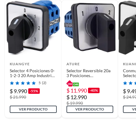
Línea
Suministros eléctricos
KUANGYE
ATURE
KUAN
Selector 4 Posiciones 0-
Selector Reversible 20a
Conmu
1-2-3 20 Amp Industrial
3 Posiciones
Select
Switch 2p
Conmutador 3p
550v 2
5
(2)
$ 11.990
$ 9.990
$ 9.4
-40%
-55%
$ 12.990
$ 21.990
$ 24.9
$ 19.990
VER PRODUCTO
VER PRODUCTO
V