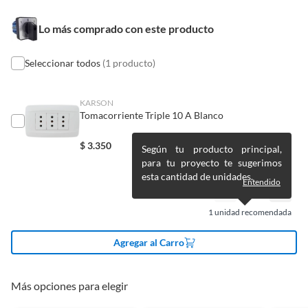
Alimentos, bebidas, medicamentos, suplementos alimenticios,
vitaminas, entre otros análogos.
Condicion del
Nuevo
Lo más comprado con este producto
producto
Pinturas de un color a solicitud.
Plantas.
Seleccionar todos
(1 producto)
De uso personal.
Modelo
20 Amp
KARSON
Tomacorriente Triple 10 A Blanco
Tipo de divisor
Otro
$
3.350
Según tu producto principal,
para tu proyecto te sugerimos
Material
Plástico
esta cantidad de unidades.
Entendido
Color
Azul
1
unidad recomendada
Agregar al Carro
Voltaje
220-440V
Más opciones para elegir
Amperaje
20A