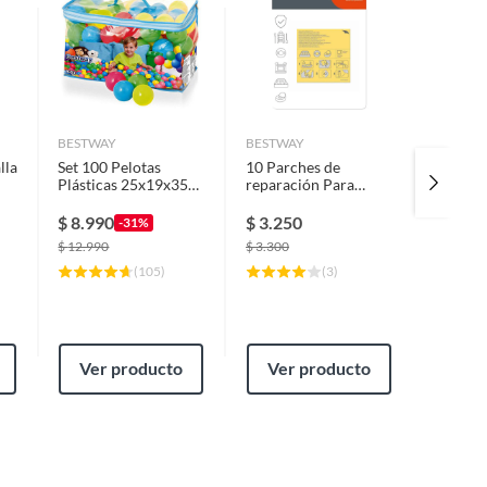
BESTWAY
BESTWAY
BESTWA
lla
Set 100 Pelotas
10 Parches de
Set 10 
Plásticas 25x19x35
reparación Para
Reparac
cm Multicolores
Piscina transparente
Estruct
Bestway
Inflable
$
8.990
$
3.250
$
9.99
-31%
$
12.990
$
3.300
(
105
)
(
3
)
Ver producto
Ver producto
Ver