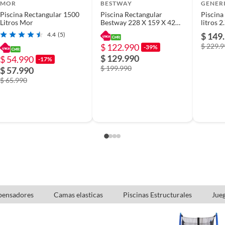
MOR
BESTWAY
GENER
Piscina Rectangular 1500
Piscina Rectangular
Piscina
Litros Mor
Bestway 228 X 159 X 42
litros 
Cm
4.4
(5)
$ 149
$ 122.990
$ 229.
-39%
ular
$ 129.990
$ 54.990
-17%
$ 199.990
$ 57.990
$ 65.990
brec258azu
spensadores
Camas elasticas
Piscinas Estructurales
Jueg
a 19 mm