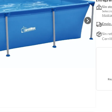
Entrega e
Sin st
Selecci
Mostrar
Envío 
Sin re
Cerril
Rea