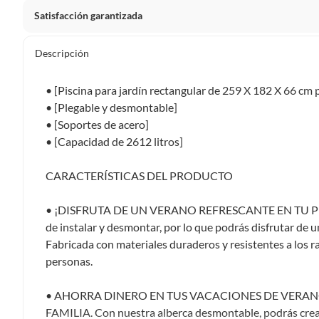
Satisfacción garantizada
Por ley, tienes hasta
10 días para devolver un producto
si
Descripción
Debe estar en perfecto estado, con todas sus etiquetas, sell
en cuenta que lo debes haber comprado por internet y que 
• [Piscina para jardín rectangular de 259 X 182 X 66 cm 
Productos que, por su naturaleza, no puedan ser devueltos, pu
• [Plegable y desmontable]
Confeccionados a la medida.
• [Soportes de acero]
De uso personal.
• [Capacidad de 2612 litros]
En sodimac.cl te damos
30 días desde que recibes el prod
CARACTERÍSTICAS DEL PRODUCTO
etiquetas y sin uso, tal como te lo entregamos.
Productos digitales que se entregan a través de una desc
• ¡DISFRUTA DE UN VERANO REFRESCANTE EN TU PROPI
programas para el computador.
de instalar y desmontar, por lo que podrás disfrutar de 
Productos a pedido o confeccionados a medida.
Fabricada con materiales duraderos y resistentes a los ra
Productos que han sido informados como imperfectos, 
personas.
remanufacturados o con alguna deficiencia, que sean comprado
Alimentos, bebidas, medicamentos, suplementos alimenticios, v
• AHORRA DINERO EN TUS VACACIONES DE VERA
Pinturas de un color a solicitud.
FAMILIA. Con nuestra alberca desmontable, podrás crear