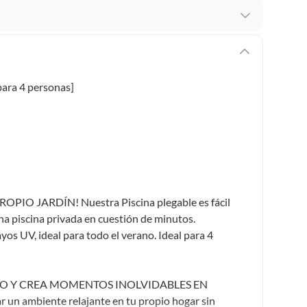
 te arrepientes de la compra.
os intactos y sin uso, tal como te lo entregamos. Ten
hay ciertas categorías que no tienen este derecho:
para 4 personas]
edan deteriorarse o caducar con rapidez.
ucto
. Debe estar en perfecto estado, con todas sus
arga electrónica, por ejemplo, cupones de experiencia o
O JARDÍN! Nuestra Piscina plegable es fácil
una piscina privada en cuestión de minutos.
yos UV, ideal para todo el verano. Ideal para 4
usados, reparados, abiertos, de segunda selección,
s en esa condición a un precio reducido.
itaminas, entre otros análogos.
NO Y CREA MOMENTOS INOLVIDABLES EN
 un ambiente relajante en tu propio hogar sin