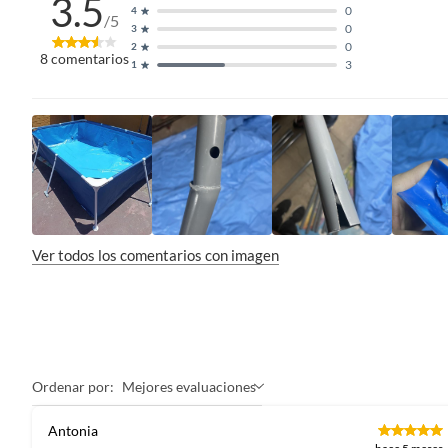
3.5
0
4
/5
0
3
• 15.6 kg
0
2
8
comentarios
3
1
Ver todos los comentarios con imagen
Ordenar por:
Mejores evaluaciones
Antonia