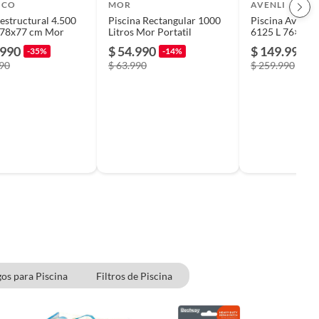
ICO
MOR
AVENLI
 estructural 4.500
Piscina Rectangular 1000
Piscina Avenli 
2.78x77 cm Mor
Litros Mor Portatil
6125 L 76×360
.990
$ 54.990
$ 149.990
-35%
-14%
-
990
$ 63.990
$ 259.990
os para Piscina
Filtros de Piscina