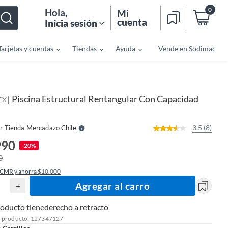
0
Hola
,
Mi
cuenta
Inicia sesión
Tarjetas y cuentas
Tiendas
Ayuda
Vende en Sodimac
o
f
n
I
Piscina Estructural Rentangular Con Capacidad
|
r
EX
e
l
l
e
3.5 (8)
r
Tienda Mercadazo Chile
S
990
-20%
0
 CMR y ahorra $10.000
Agregar al carro
+
roducto tiene
derecho a retracto
l producto: 127347127