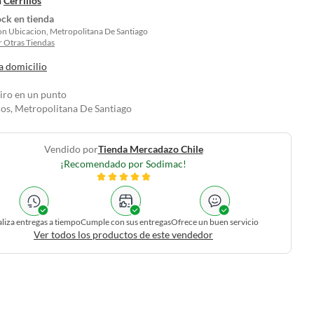
n
Cerrillos
ock en tienda
on Ubicacion, Metropolitana De Santiago
 Otras Tiendas
a domicilio
tiro en un punto
los, Metropolitana De Santiago
Vendido por
Tienda Mercadazo Chile
¡Recomendado por Sodimac!
liza entregas a tiempo
Cumple con sus entregas
Ofrece un buen servicio
Ver todos los productos de este vendedor