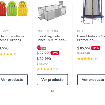
etro interior: 5 mm
STWAY
MUNDO ONLINE
DO IT
bla Frura Inflable
Corral Seguridad
Cama Elástica y Ma
s
seños Surtidos
Bebes 180 Cm. con
Protección
x16x84 cm
Aro Gris
183x196x183 cm
Azul/ Negro
4.990
$
89.990
-31%
$
27.990
-39%
$
129.990
(
1
)
$
32.990
(
34
)
$
45.990
(
12
)
Ver producto
Ver producto
Ver producto