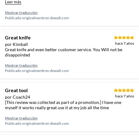
the liner lock/handle design can cause it to pinch your thumb if you
Leer más
are closing the knife one-handed ( but you quickly get used to
avoiding the pinch once you've experienced it). Overall, an
Mostrar traducción
excellent tool at an excellent price.
Publicado originalmente en
dewalt.com
Great knIfe
hace 7 años
por Kimball
Great knife and even better customer service. You Will not be
disappointed
Mostrar traducción
Publicado originalmente en
dewalt.com
Great tool
hace 7 años
por Coach24
[This review was collected as part of a promotion.] I have one
myself it works really great use it at my job all the time
Mostrar traducción
Publicado originalmente en
dewalt.com