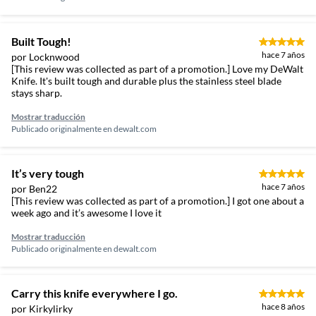
Built Tough!
hace 7 años
por Locknwood
[This review was collected as part of a promotion.] Love my DeWalt
Knife. It's built tough and durable plus the stainless steel blade
stays sharp.
Mostrar traducción
Publicado originalmente en
dewalt.com
It’s very tough
hace 7 años
por Ben22
[This review was collected as part of a promotion.] I got one about a
week ago and it’s awesome I love it
Mostrar traducción
Publicado originalmente en
dewalt.com
Carry this knife everywhere I go.
hace 8 años
por Kirkylirky