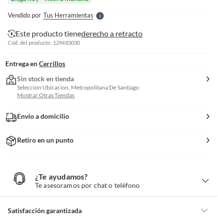
l
e
Vendido por
Tus Herramientas
S
Este producto tiene
derecho a retracto
Cód. del producto: 129483030
Entrega en
Cerrillos
Sin stock en tienda
Seleccion Ubicacion, Metropolitana De Santiago
Mostrar Otras Tiendas
Envío a domicilio
Retiro en un punto
¿Te ayudamos?
¿
T
Te asesoramos por chat o teléfono
e
a
y
u
d
Satisfacción garantizada
a
m