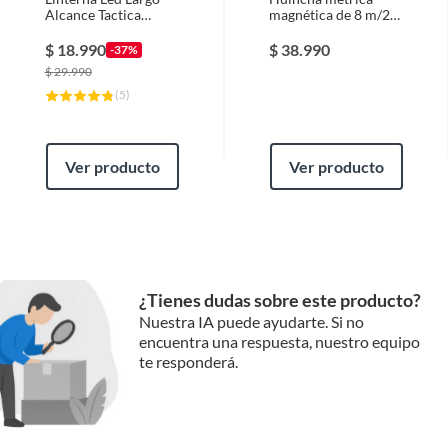
Alcance Tactica
magnética de 8 m/26
Recargable Overfit
Milwaukee 48-22-
1500LM
1026M
$
18.990
$
38.990
-37%
$
29.990
(
5
)
Ver producto
Ver producto
¿Tienes dudas sobre este producto?
Nuestra IA puede ayudarte. Si no
encuentra una respuesta, nuestro equipo
te responderá.