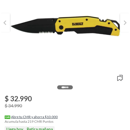
$ 32.990
o
f
$ 34.990
n
I
r
Abre tu CMR y ahorra $10.000
e
Acumula hasta
219
CMR Puntos
l
Llega hoy
Retira mañana