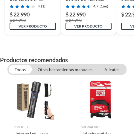
DeWalt DWHT10994
DeWalt DWHT10993
DEWA
4
(1)
4.7
(166)
$ 22.990
$ 22.990
$ 22.
$ 24.990
$ 24.990
VER PRODUCTO
VER PRODUCTO
V
Productos recomendados
Todos
Otras herramientas manuales
Alicates
OVERFIT
MILWAUKEE
Linterna Led Largo
Huincha métrica