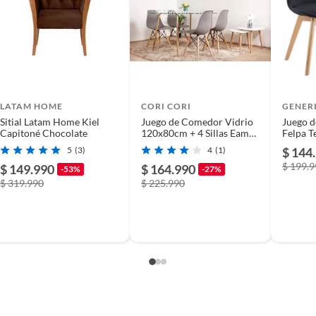
LATAM HOME
CORI CORI
GENER
Sitial Latam Home Kiel
Juego de Comedor Vidrio
Juego d
Capitoné Chocolate
120x80cm + 4 Sillas Eames
Felpa T
Gris…
5
(3)
4
(1)
$ 144
$ 199.
$ 149.990
$ 164.990
-53%
-27%
$ 319.990
$ 225.990