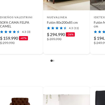
DISEÑOS VALESTRINI
NUEVALINEA
IDETEX
SOFA CAMA FELPA
Futón 80x200x85 cm
Futón 
CAMEL
cm
4.3
(11)
4.3
(3)
$ 294.990
-26%
$ 159.990
$ 194
-47%
$ 399.990
$ 299.990
$ 249.