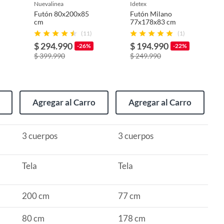
nuevalinea
idetex
Futón 80x200x85
Futón Milano
cm
77x178x83 cm
(11)
(1)
$ 294.990
$ 194.990
-26%
-22%
$ 399.990
$ 249.990
Agregar al Carro
Agregar al Carro
3 cuerpos
3 cuerpos
Tela
Tela
200 cm
77 cm
80 cm
178 cm