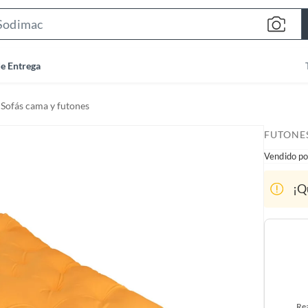
S
e
a
de Entrega
r
c
Sofás cama y futones
h
B
FUTONE
a
Vendido po
r
¡Q
Rea