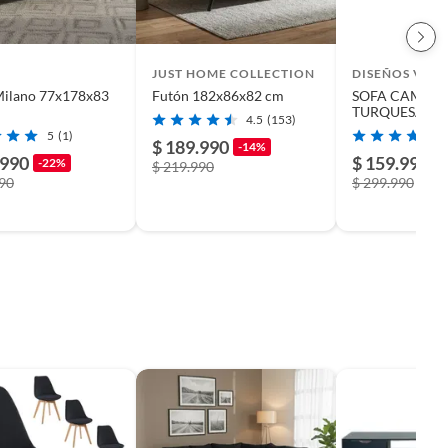
JUST HOME COLLECTION
DISEÑOS VALE
Milano 77x178x83
Futón 182x86x82 cm
SOFA CAMA L
TURQUESA
4.5
(153)
5
(1)
$ 189.990
-14%
.990
$ 159.990
-22%
-
$ 219.990
990
$ 299.990