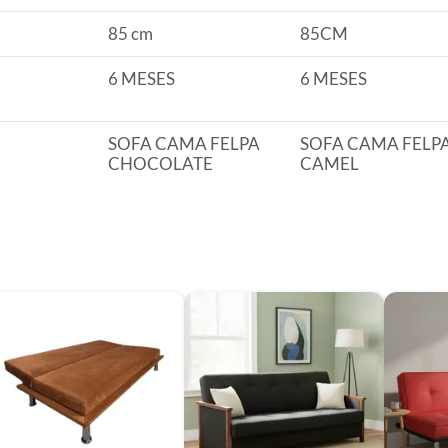
5x15
85 cm
85CM
6 MESES
6 MESES
os
SOFA CAMA FELPA
SOFA CAMA FELP
 reciclado
CHOCOLATE
CAMEL
s