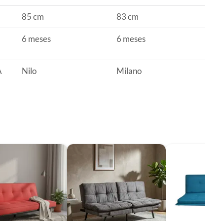
85 cm
83 cm
6 meses
6 meses
A
Nilo
Milano