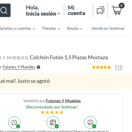
0
Hola
,
Mi
cuenta
Inicia sesión
Tarjetas y cuentas
Tiendas
Ayuda
Vende en Sodimac
o
f
n
I
r
e
Colchón Futón 1,5 Plazas Mostaza
|
l
S Y MUEBLES
l
e
5 (1)
r
Futones Y Muebles
S
ué mal! Justo se agotó
Vendido por
Futones Y Muebles
¡Recomendado por Sodimac!
liza entregas a tiempo
Cumple con sus entregas
Ofrece un buen servicio