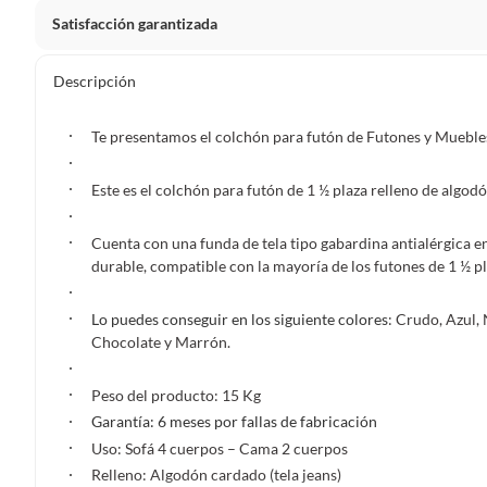
Satisfacción garantizada
Por ley, tienes hasta
10 días para devolver un producto
si
Descripción
Debe estar en perfecto estado, con todas sus etiquetas, sell
en cuenta que lo debes haber comprado por internet y que 
Te presentamos el colchón para futón de Futones y Mueble
Productos que, por su naturaleza, no puedan ser devueltos, pu
Confeccionados a la medida.
Este es el colchón para futón de 1 ½ plaza relleno de algod
De uso personal.
Cuenta con una funda de tela tipo gabardina antialérgica en
En sodimac.cl te damos
30 días desde que recibes el prod
durable, compatible con la mayoría de los futones de 1 ½ p
etiquetas y sin uso, tal como te lo entregamos.
Productos digitales que se entregan a través de una desc
Lo puedes conseguir en los siguiente colores
: Crudo, Azul,
programas para el computador.
Chocolate y Marrón.
Productos a pedido o confeccionados a medida.
Productos que han sido informados como imperfectos, 
Peso del producto: 15 Kg
remanufacturados o con alguna deficiencia, que sean comprado
Garantía: 6 meses
por fallas de fabricación
Alimentos, bebidas, medicamentos, suplementos alimenticios, v
Uso: Sofá 4 cuerpos – Cama 2 cuerpos
Pinturas de un color a solicitud.
Relleno: Algodón cardado (tela jeans)