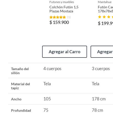
futones y muebles
mantahue
Colchón Futón 1,5
Futón Ca
País de origen
Chile
Plazas Mostaza
178x78x
(1)
$ 159.900
$ 199.9
Modelo
Colchó
Incluye
Colchó
Agregar al Carro
Agregar 
Alto
15
4 cuerpos
3 cuerpos
Tamaño del
sillón
Ancho
105
Tela
Tela
Material del
tapiz
Profundidad
75
105
178 cm
Ancho
Peso máximo soportado
210
75
78 cm
Profundidad