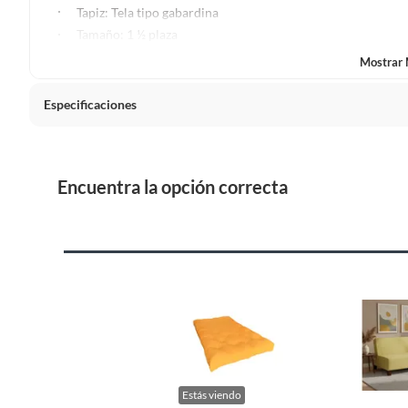
Plantas.
Tapiz: Tela tipo gabardina
De uso personal.
Tamaño: 1 ½ plaza
Ancho: 105
Mostrar
Largo: 190
Alto: 15
Especificaciones
Cantidad de paquetes
1
Encuentra la opción correcta
Garantía
6 mese
Detalle de la garantía
Por fall
Detalle de la Condición
Recién 
Condicion del producto
Nuevo
Estás viendo