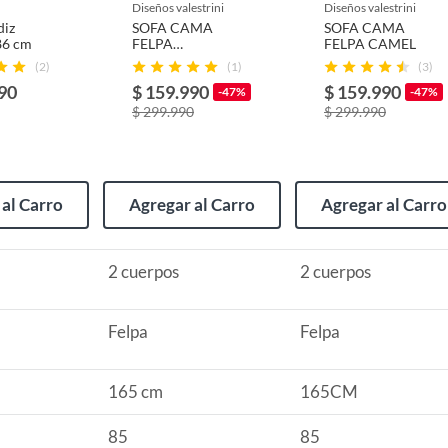
diseños valestrini
diseños valestrini
diz
SOFA CAMA
SOFA CAMA
86 cm
FELPA
FELPA CAMEL
CHOCOLATE
(2)
(1)
(3)
90
$ 159.990
$ 159.990
-47%
-47%
n Futón
$ 299.990
$ 299.990
n Futón
al Carro
Agregar al Carro
Agregar al Carro
2 cuerpos
2 cuerpos
Felpa
Felpa
165 cm
165CM
85
85