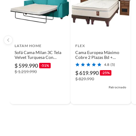
LATAM HOME
FLEX
Sofá Cama Milan 3C Tela
Cama Europea Máximo
Velvet Turquesa Con
Cobre 2 Plazas Bd +
Asiento de Resortes
Muebles
$ 599.990
4.8
(5)
-51%
Pocket
$ 1.219.990
$ 619.990
-25%
$ 829.990
Patrocinado