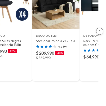
ICO
DECO OUTLET
DETODOYMAS
e Sillas Negras
Seccional Polonia 212 Tela
Rack TV 140x3
erciopelo Tulip
cajones Chic H
4.2
(9)
Negro
.990
-28%
$ 209.990
-43%
990
$ 64.990
$ 369.990