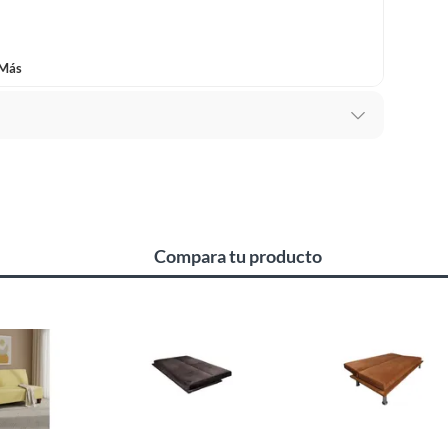
 Más
s
Compara tu producto
as en la fabricación
fabricado