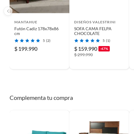
MANTAHUE
DISEÑOS VALESTRINI
Futón Cadiz 178x78x86
SOFA CAMA FELPA
cm
CHOCOLATE
5
(2)
5
(1)
$ 199.990
$ 159.990
-47%
$ 299.990
Complementa tu compra