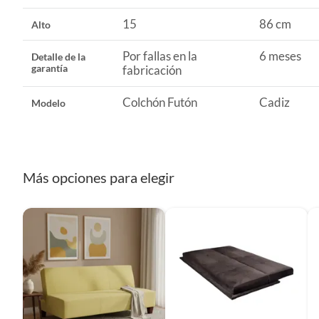
Dimensiones (extendido)
190x10
15
86 cm
Alto
Por fallas en la
6 meses
Detalle de la
Tamaño del sillón
4 cuerp
garantía
fabricación
Colchón Futón
Cadiz
Modelo
Material principal
Algodón
Tipo de futón y sofá cama
Futone
Más opciones para elegir
Material del tapiz
Tela