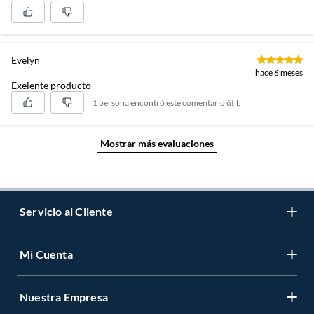
Evelyn
hace 6 meses
Exelente producto
1 persona encontró este comentario útil.
Mostrar más evaluaciones
Servicio al Cliente
Mi Cuenta
Contáctanos
Medios de Pago
Nuestra Empresa
Registrate
Cambios y Devoluciones