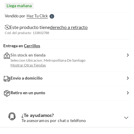
l
Llega mañana
l
e
Vendido por
Haz Tu Click
S
Este producto tiene
derecho a retracto
Cód. del producto: 133802788
Entrega en
Cerrillos
Sin stock en tienda
Seleccion Ubicacion, Metropolitana De Santiago
Mostrar Otras Tiendas
Envío a domicilio
Retiro en un punto
¿Te ayudamos?
¿
T
Te asesoramos por chat o teléfono
e
a
y
u
d