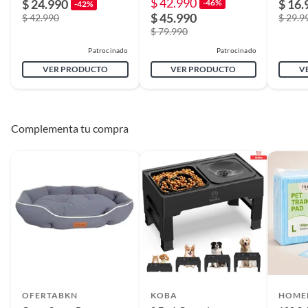
$ 42.990
$ 24.990
$ 16.
-46%
-42%
$ 45.990
$ 42.990
$ 29.9
$ 79.990
Patrocinado
Patrocinado
VER PRODUCTO
VER PRODUCTO
V
Complementa tu compra
OFERTABKN
KOBA
HOME