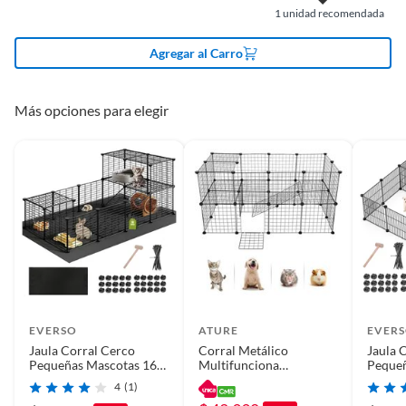
1
unidad recomendada
Peso: 3.7 Kilos
Tipo de mascota
Animales pequeños
Agregar al Carro
Garantía
3 meses
Más opciones para elegir
EVERSO
ATURE
EVER
Jaula Corral Cerco
Corral Metálico
Jaula 
Pequeñas Mascotas 16
Multifunciona
Peque
Paneles Armable
Desmontable Para
Panele
4
(1)
Mascota 36pcs