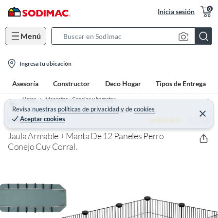
0
Inicia sesión
Menú
S
e
l
a
Ingresa tu ubicación
o
r
Asesoría
Constructor
Deco Hogar
Tipos de Entrega
c
c
a
h
Home
Mascotas - Conejos y hamster
t
Revisa nuestras
políticas de privacidad
y
de
cookies
B
Accesorios para jaulas de conejos, hamster y roedores
C
Aceptar cookies
4.3 (12)
e
LAVANDAPET
i
a
r
o
r
r
Jaula Armable + Manta De 12 Paneles Perro
a
n
Conejo Cuy Corral.
r
-
i
c
o
n