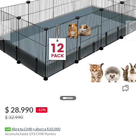
$ 28.990
o
-12%
f
$ 32.990
n
I
r
Abre tu CMR y ahorra $10.000
e
Acumula hasta
193
CMR Puntos