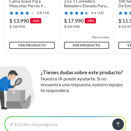
Cama Suave Para
2 En 1 Comedero
100 Sa
Mascotas Perros Y
Bebedero Elevado Para
De Ent
Gatos Talla L 70x50cm
Perro Gato
Pañal
3.8
(14)
4.6
(14)
1400+1400ML
$ 13.990
$ 17.990
$ 11.
-26%
-28%
$ 18.990
$ 24.990
$ 14.9
Patrocinado
VER PRODUCTO
VER PRODUCTO
V
¿Tienes dudas sobre este producto?
Nuestra IA puede ayudarte. Si no
encuentra una respuesta, nuestro equipo
te responderá.
Escribe una pregunta