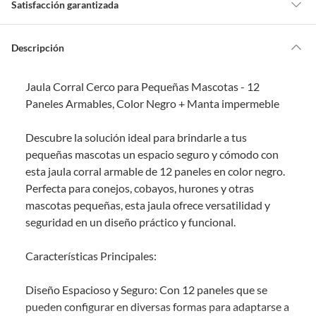
Satisfacción garantizada
a
m
o
s
Por ley, tienes hasta
10 días para devolver un producto
si te arrepientes
?
de la compra.
Descripción
Debe estar en perfecto estado, con todas sus etiquetas, sellos intactos y
sin uso, tal como te lo entregamos. Ten en cuenta que lo debes haber
Jaula Corral Cerco para Pequeñas Mascotas - 12
comprado por internet y que hay ciertas categorías que no tienen este
derecho:
Paneles Armables, Color Negro + Manta impermeble
Productos que, por su naturaleza, no puedan ser devueltos,
Descubre la solución ideal para brindarle a tus
puedan deteriorarse o caducar con rapidez.
pequeñas mascotas un espacio seguro y cómodo con
Confeccionados a la medida.
esta jaula corral armable de 12 paneles en color negro.
De uso personal.
Perfecta para conejos, cobayos, hurones y otras
En sodimac.cl te damos
30 días desde que recibes el producto
. Debe
mascotas pequeñas, esta jaula ofrece versatilidad y
estar en perfecto estado, con todas sus etiquetas y sin uso, tal como te lo
seguridad en un diseño práctico y funcional.
entregamos.
Productos digitales que se entregan a través de una descarga
Características Principales:
electrónica, por ejemplo, cupones de experiencia o programas
para el computador.
Diseño Espacioso y Seguro: Con 12 paneles que se
Productos a pedido o confeccionados a medida.
pueden configurar en diversas formas para adaptarse a
Productos que han sido informados como imperfectos, usados,