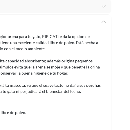
 te arrepientes de la compra.
os intactos y sin uso, tal como te lo entregamos. Ten
hay ciertas categorías que no tienen este derecho:
ejor arena para tu gato, PIPICAT te da la opción de
edan deteriorarse o caducar con rapidez.
iene una excelente calidad libre de polvo. Está hecha a
ado con el medio ambiente.
u alta capacidad absorbente; además origina pequeños
ucto
. Debe estar en perfecto estado, con todas sus
úmulos evita que la arena se moje y que penetre la orina
 conservar la buena higiene de tu hogar.
arga electrónica, por ejemplo, cupones de experiencia o
erá tu mascota, ya que el suave tacto no daña sus pezuñas
a tu gato ni perjudicará el bienestar del lecho.
usados, reparados, abiertos, de segunda selección,
s en esa condición a un precio reducido.
libre de polvo.
itaminas, entre otros análogos.