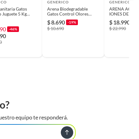
ICO
GENERICO
GENERICO
anitaria Gatos
Arena Biodegradable
ARENA AGLUT
 Juguete 5 Kg
Gatos Control Olores
IONES DE PLA
Fuerte Natural Eco
10 KG
$ 8.690
$ 18.990
-19%
-1
990
$ 10.690
$ 22.990
-46%
990
0
to?
uestro equipo te responderá.