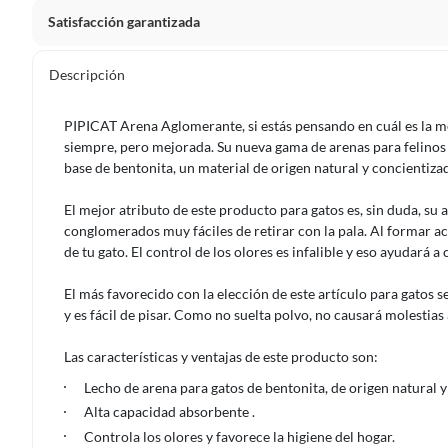
Satisfacción garantizada
Por ley, tienes hasta
10 días para devolver un producto
si
Descripción
Debe estar en perfecto estado, con todas sus etiquetas, sell
en cuenta que lo debes haber comprado por internet y que 
PIPICAT Arena Aglomerante,
si estás pensando en cuál es la m
Productos que, por su naturaleza, no puedan ser devueltos, pu
siempre, pero mejorada. Su nueva gama de arenas para felinos t
Confeccionados a la medida.
base de bentonita, un material de origen natural y concientiz
De uso personal.
El mejor atributo de este producto para gatos es, sin duda, s
En sodimac.cl te damos
30 días desde que recibes el prod
conglomerados muy fáciles de retirar con la pala. Al formar ac
etiquetas y sin uso, tal como te lo entregamos.
de tu gato. El control de los olores es infalible y eso ayudará a
Productos digitales que se entregan a través de una desc
El más favorecido con la elección de este artículo para gatos s
programas para el computador.
y es fácil de pisar. Como no suelta polvo, no causará molestias 
Productos a pedido o confeccionados a medida.
Las características y ventajas de este producto son:
Productos que han sido informados como imperfectos, 
remanufacturados o con alguna deficiencia, que sean comprado
Lecho de arena para gatos de bentonita, de origen natural y 
Alimentos, bebidas, medicamentos, suplementos alimenticios, v
Alta capacidad absorbente .
Pinturas de un color a solicitud.
Controla los olores y favorece la higiene del hogar.