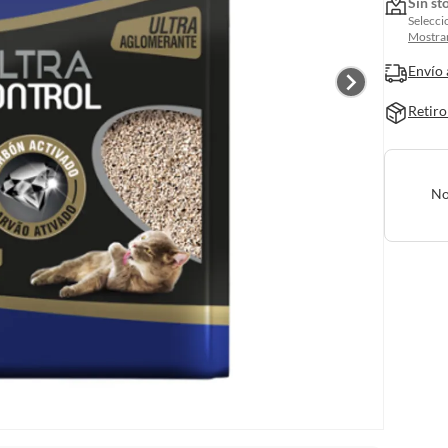
Sin st
Selecci
Mostrar
Envío 
Retiro
No