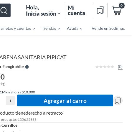
0
Hola
,
Mi
cuenta
Inicia sesión
Tarjetas y cuentas
Tiendas
Ayuda
Vende en Sodimac
o
f
n
I
r
e
ARENA SANITARIA PIPICAT
l
l
e
(0)
r
Famgirobike
S
00
 kg)
 CMR y ahorra $10.000
Agregar al carro
+
roducto tiene
derecho a retracto
l producto: 135625333
n
Cerrillos