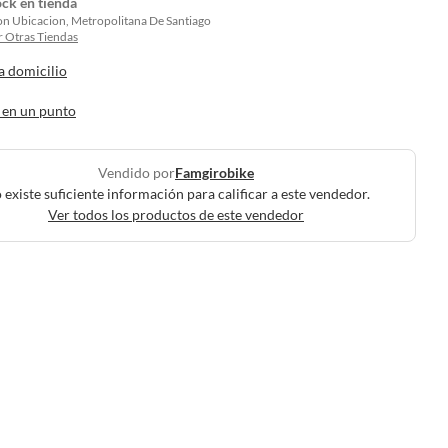
ock en tienda
on Ubicacion, Metropolitana De Santiago
 Otras Tiendas
a domicilio
 en un punto
Vendido por
Famgirobike
 existe suficiente información para calificar a este vendedor.
Ver todos los productos de este vendedor