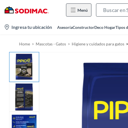
Menú
l
Ingresa tu ubicación
Asesoría
Constructor
Deco Hogar
Tipos 
o
c
Home
Mascotas - Gatos
Higiene y cuidados para gatos
a
t
i
o
n
-
i
c
o
n