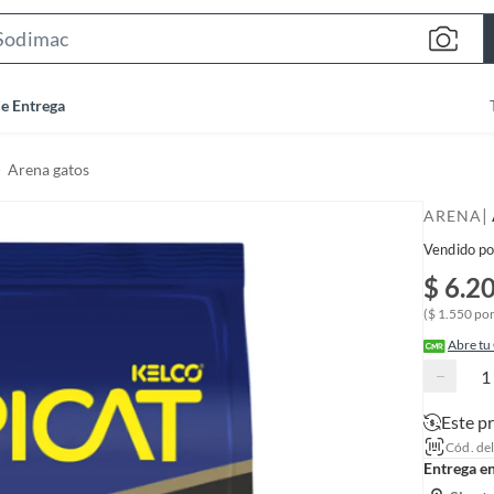
S
e
a
de Entrega
r
c
Arena gatos
h
B
|
ARENA
a
Vendido po
r
$ 6.2
($ 1.550 por
Abre tu
−
Este p
Cód. de
Entrega e