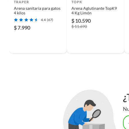
TRAPER
TOPK
Arena sanitaria para gatos
Arena Aglutinante TopK9
Tipo de mascota
Gato
4 kilos
4 Kg Limón
4.4
(67)
$ 10.590
$ 11.690
$ 7.990
Incluye
ARENA
Cantidad contenida en el empaque
4 Kg
Color
BLAN
¿
Nu