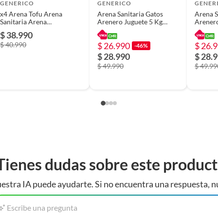
GENERICO
GENERICO
GENER
x4 Arena Tofu Arena
Arena Sanitaria Gatos
Arena S
Sanitaria Arena
Arenero Juguete 5 Kg
Arenero
Aglutinante Tofu 2.5 Kg
Negro
Negro
$ 38.990
$ 40.990
$ 26.990
$ 26.
-46%
 PARA GATOS
$ 28.990
$ 28.
$ 49.990
$ 49.99
CO
Tienes dudas sobre este produc
estra IA puede ayudarte. Si no encuentra una respuesta, n
Escribe una pregunta