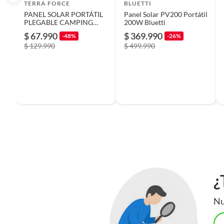
TERRA FORCE
BLUETTI
PANEL SOLAR PORTÁTIL
Panel Solar PV200 Portátil
Tecnología fotovoltaica
Monocri
PLEGABLE CAMPING
200W Bluetti
40W WATERPROOF USB
$ 67.990
$ 369.990
-48%
-26%
USB-C QC30 Y PD18W
$ 129.990
$ 499.990
Porcentaje de eficiencia (%)
22.8
Modelo
Panel S
Dimensiones
2192 m
mm (pl
¿
Nu