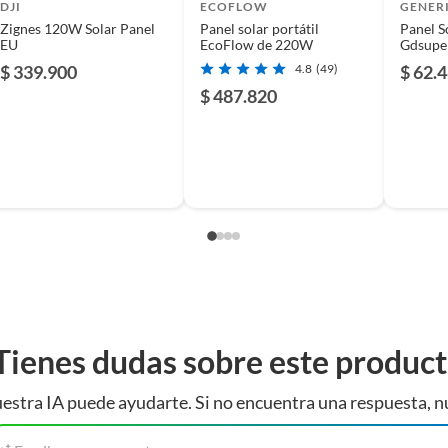
DJI
ECOFLOW
GENER
Zignes 120W Solar Panel
Panel solar portátil
Panel S
stalino
EU
EcoFlow de 220W
Gdsupe
Negro 6
$ 339.900
4.8
(49)
$ 62.
$ 487.820
olar de Carga
m x 578 mm x 35 mm (abierto), 595 mm x 578 mm x 70
egado)
Tienes dudas sobre este produc
estra IA puede ayudarte. Si no encuentra una respuesta, n