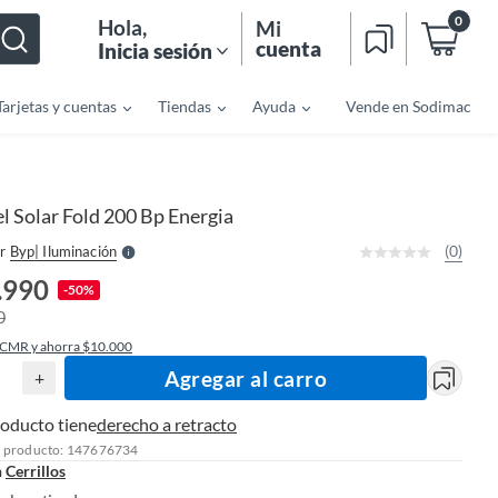
0
Hola
,
Mi
cuenta
Inicia sesión
Tarjetas y cuentas
Tiendas
Ayuda
Vende en Sodimac
o
f
n
I
r
e
l Solar Fold 200 Bp Energia
l
l
e
(0)
r
Byp| Iluminación
S
.990
-50%
0
 CMR y ahorra $10.000
Agregar al carro
+
roducto tiene
derecho a retracto
l producto: 147676734
n
Cerrillos