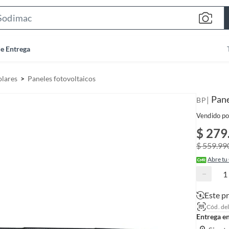
S
e
a
de Entrega
r
c
olares
Paneles fotovoltaicos
h
B
Pane
|
BP
a
Vendido po
r
$ 279
$ 559.99
Abre tu
−
Este p
Cód. de
Entrega e