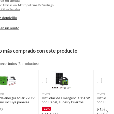
ock en tienda
on Ubicacion, Metropolitana De Santiago
 Otras Tiendas
a domicilio
 en un punto
o más comprado con este producto
ionar todos
(3 productos)
LAR
MOVI
MOVI
de energía solar 220 V
Kit Solar de Emergencia 150W
Kit Solar 
no incluye paneles
con Panel, Luces y Puertos
con Panel 
USB
LED, 2 Tom
-12%
90
$
159.990
Bluetooth,
$
149.990