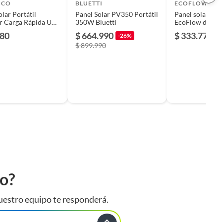
ICO
BLUETTI
ECOFLOW
olar Portátil
Panel Solar PV350 Portátil
Panel solar port
r Carga Rápida USB
350W Bluetti
EcoFlow de 1
V Plegable
480
$ 664.990
$ 333.770
-26%
$ 899.990
to?
uestro equipo te responderá.