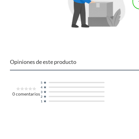
Opiniones de este producto
5
4
3
0
comentarios
2
1