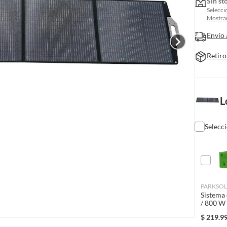
Sin st
Selecci
Mostrar
Envío 
Retiro
L
Selecc
PARKSO
Sistema 
/ 800 W 
$
219.9