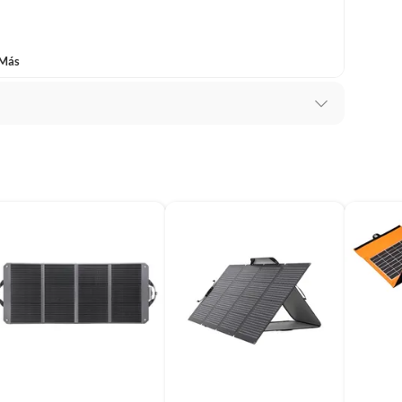
 Más
s
taico