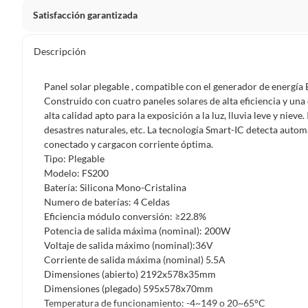
Satisfacción garantizada
Por ley, tienes hasta
10 días para devolver un producto
si
Descripción
Debe estar en perfecto estado, con todas sus etiquetas, sell
en cuenta que lo debes haber comprado por internet y que 
Panel solar plegable , compatible con el generador de energía B
Productos que, por su naturaleza, no puedan ser devueltos, pu
Construido con cuatro paneles solares de alta eficiencia y un
Confeccionados a la medida.
alta calidad apto para la exposición a la luz, lluvia leve y niev
desastres naturales, etc. La tecnología Smart-IC detecta autom
De uso personal.
conectado y cargacon corriente óptima.
En sodimac.cl te damos
30 días desde que recibes el prod
Tipo: Plegable
etiquetas y sin uso, tal como te lo entregamos.
Modelo: FS200
Batería: Silicona Mono-Cristalina
Productos digitales que se entregan a través de una desc
Numero de baterías: 4 Celdas
programas para el computador.
Eficiencia módulo conversión: ≥22.8%
Productos a pedido o confeccionados a medida.
Potencia de salida máxima (nominal): 200W
Voltaje de salida máximo (nominal):36V
Productos que han sido informados como imperfectos, 
Corriente de salida máxima (nominal) 5.5A
remanufacturados o con alguna deficiencia, que sean comprado
Dimensiones (abierto) 2192x578x35mm
Alimentos, bebidas, medicamentos, suplementos alimenticios, v
Dimensiones (plegado) 595x578x70mm
Pinturas de un color a solicitud.
Temperatura de funcionamiento: -4~149 o 20~65°C