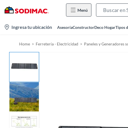
Menú
l
Ingresa tu ubicación
Asesoría
Constructor
Deco Hogar
Tipos 
o
c
Home
Ferretería - Electricidad
Paneles y Generadores s
a
t
i
o
n
-
i
c
o
n