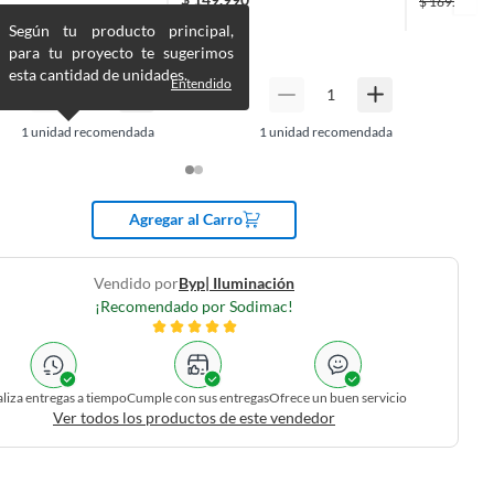
Linternas
$
169.990
$
169.990
Según tu producto principal,
para tu proyecto te sugerimos
esta cantidad de unidades.
Entendido
1
unidad recomendada
1
unidad recomendada
Agregar al Carro
Vendido por
Byp| Iluminación
¡Recomendado por Sodimac!
liza entregas a tiempo
Cumple con sus entregas
Ofrece un buen servicio
Ver todos los productos de este vendedor