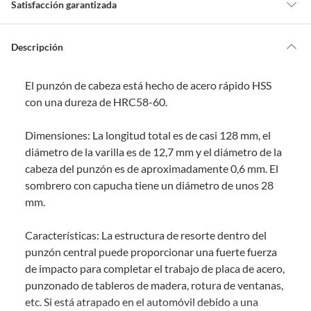
Satisfacción garantizada
a
m
o
s
Por ley, tienes hasta
10 días para devolver un producto
si te arrepientes
?
de la compra.
Descripción
Debe estar en perfecto estado, con todas sus etiquetas, sellos intactos y
sin uso, tal como te lo entregamos. Ten en cuenta que lo debes haber
El punzón de cabeza está hecho de acero rápido HSS
comprado por internet y que hay ciertas categorías que no tienen este
derecho:
con una dureza de HRC58-60.
Productos que, por su naturaleza, no puedan ser devueltos,
Dimensiones: La longitud total es de casi 128 mm, el
puedan deteriorarse o caducar con rapidez.
diámetro de la varilla es de 12,7 mm y el diámetro de la
Confeccionados a la medida.
cabeza del punzón es de aproximadamente 0,6 mm. El
De uso personal.
sombrero con capucha tiene un diámetro de unos 28
En sodimac.cl te damos
30 días desde que recibes el producto
. Debe
mm.
estar en perfecto estado, con todas sus etiquetas y sin uso, tal como te lo
entregamos.
Características: La estructura de resorte dentro del
Productos digitales que se entregan a través de una descarga
punzón central puede proporcionar una fuerte fuerza
electrónica, por ejemplo, cupones de experiencia o programas
de impacto para completar el trabajo de placa de acero,
para el computador.
punzonado de tableros de madera, rotura de ventanas,
Productos a pedido o confeccionados a medida.
etc. Si está atrapado en el automóvil debido a una
Productos que han sido informados como imperfectos, usados,