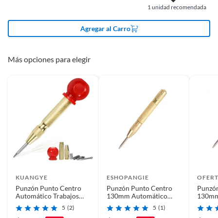
Ancho
3
1
unidad recomendada
Agregar al Carro
Más opciones para elegir
KUANGYE
ESHOPANGIE
OFER
Punzón Punto Centro
Punzón Punto Centro
Punzón
Automático Trabajos
130mm Automático
130mm
Pesados Ergonómico
Punzón Central
Punzón
5
(2)
5
(1)