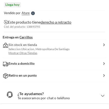
l
Llega hoy
l
e
Vendido por
Ature
S
Este producto tiene
derecho a retracto
Cód. del producto: 138893793
Entrega en
Cerrillos
Sin stock en tienda
Seleccion Ubicacion, Metropolitana De Santiago
Mostrar Otras Tiendas
Envío a domicilio
Retiro en un punto
¿Te ayudamos?
¿
T
Te asesoramos por chat o teléfono
e
a
y
u
d