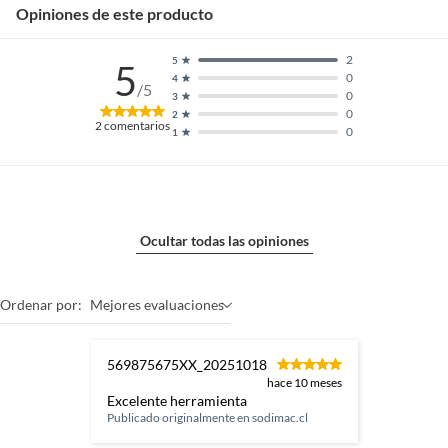
Opiniones de este producto
2
5
5
0
4
/5
0
3
0
2
2
comentarios
0
1
Ocultar todas las opiniones
Ordenar por:
Mejores evaluaciones
569875675XX_20251018
hace 10 meses
Excelente herramienta
Publicado originalmente en
sodimac.cl