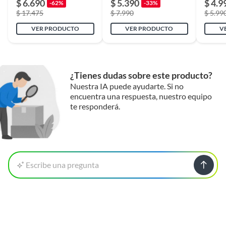
$ 6.690
$ 5.390
$ 4.9
-62%
-33%
$ 17.475
$ 7.990
$ 5.99
VER PRODUCTO
VER PRODUCTO
V
¿Tienes dudas sobre este producto?
Nuestra IA puede ayudarte. Si no
encuentra una respuesta, nuestro equipo
te responderá.
Escribe una pregunta