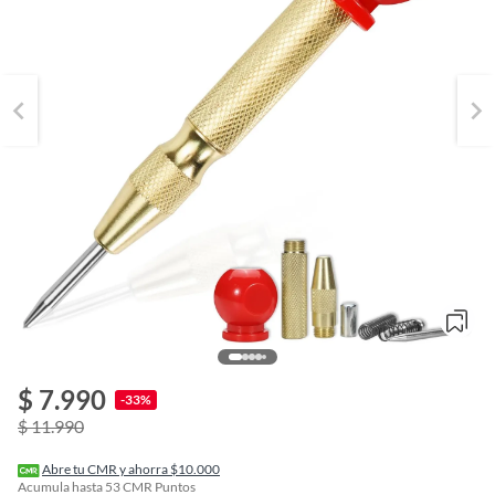
$ 7.990
o
-33%
f
$ 11.990
n
I
r
Abre tu CMR y ahorra $10.000
e
Acumula hasta
53
CMR Puntos