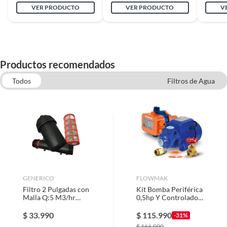
VER PRODUCTO
VER PRODUCTO
V
Productos recomendados
Todos
Filtros de Agua
Quimicos de Piscina y Dispensadores
Ducha telefono
Estanques de agua
Bombas de superficie
GENERICO
FLOWMAK
Filtro 2 Pulgadas con
Kit Bomba Periférica
Malla Q:5 M3/hr
0,5hp Y Controlador
130micron - Marca
Electrónico Flowmak
Azud Riego
$
33.990
$
115.990
-31%
$
166.990