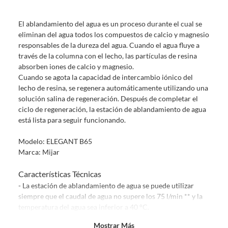
Debe estar en perfecto estado, con todas sus etiquetas, sellos intactos y
sin uso, tal como te lo entregamos. Ten en cuenta que lo debes haber
El ablandamiento del agua es un proceso durante el cual se
comprado por internet y que hay ciertas categorías que no tienen este
eliminan del agua todos los compuestos de calcio y magnesio
derecho:
responsables de la dureza del agua. Cuando el agua fluye a
Productos que, por su naturaleza, no puedan ser devueltos,
través de la columna con el lecho, las partículas de resina
puedan deteriorarse o caducar con rapidez.
absorben iones de calcio y magnesio.
Confeccionados a la medida.
Cuando se agota la capacidad de intercambio iónico del
De uso personal.
lecho de resina, se regenera automáticamente utilizando una
solución salina de regeneración. Después de completar el
En sodimac.cl te damos
30 días desde que recibes el producto
. Debe
ciclo de regeneración, la estación de ablandamiento de agua
estar en perfecto estado, con todas sus etiquetas y sin uso, tal como te lo
está lista para seguir funcionando.
entregamos.
Productos digitales que se entregan a través de una descarga
Modelo: ELEGANT B65
electrónica, por ejemplo, cupones de experiencia o programas
Marca: Mijar
para el computador.
Características Técnicas
Productos a pedido o confeccionados a medida.
- La estación de ablandamiento de agua se puede utilizar
Productos que han sido informados como imperfectos, usados,
siempre que el caudal de agua no supere los 75 l/min ** y la
reparados, abiertos, de segunda selección, remanufacturados o
temperatura del agua sea inferior a 40 °C.
con alguna deficiencia, que sean comprados en esa condición a
- El proceso de regeneración se realiza en modo
un precio reducido.
Mostrar Más