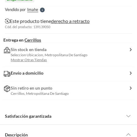
l
e
Vendido por
Imahe
S
Este producto tiene
derecho a retracto
Cód. del producto: 139139050
Entrega en
Cerrillos
Sin stock en tienda
Seleccion Ubicacion, Metropolitana De Santiago
Mostrar Otras Tiendas
Envío a domicilio
Sin retiro en un punto
Cerrillos, Metropolitana De Santiago
Satisfacción garantizada
Por ley, tienes hasta
10 días para devolver un producto
si te arrepientes
de la compra.
Descripción