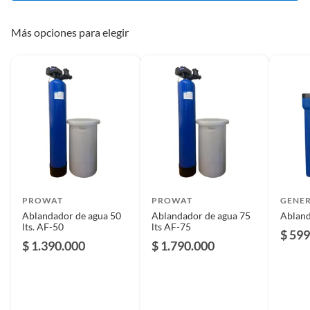
exclusivamente por personal capacitado para ello.
previsibles de uso
Más opciones para elegir
Plazo de
6 MESES
disponibilidad de
repuestos
PROWAT
PROWAT
GENE
Ablandador de agua 50
Ablandador de agua 75
Abland
lts. AF-50
lts AF-75
$ 599
$ 1.390.000
$ 1.790.000