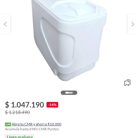
$ 1.047.190
o
-14%
f
$ 1.218.490
n
I
r
Abre tu CMR y ahorra $10.000
e
Acumula hasta
6981
CMR Puntos
l
Llega mañana