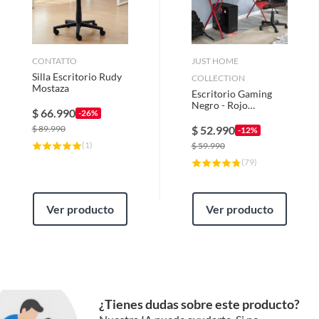
Modelo
GSX015
CONTATTO
JUST HOME
Silla Escritorio Rudy
COLLECTION
Condicion del
Nuevo
Mostaza
Escritorio Gaming
producto
Negro - Rojo
$
66.990
-26%
120x95x62 cm
$
89.990
$
52.990
-12%
País de origen
China
(
1
)
$
59.990
(
79
)
Ver producto
Ver producto
¿Tienes dudas sobre este producto?