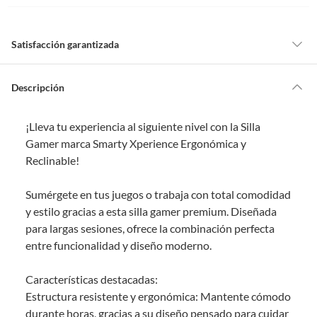
Satisfacción garantizada
Por ley, tienes hasta
10 días para devolver un producto
si te arrepientes
de la compra.
Descripción
Debe estar en perfecto estado, con todas sus etiquetas, sellos intactos y
sin uso, tal como te lo entregamos. Ten en cuenta que lo debes haber
¡Lleva tu experiencia al siguiente nivel con la Silla
comprado por internet y que hay ciertas categorías que no tienen este
derecho:
Gamer marca Smarty Xperience Ergonómica y
Reclinable!
Productos que, por su naturaleza, no puedan ser devueltos,
puedan deteriorarse o caducar con rapidez.
Sumérgete en tus juegos o trabaja con total comodidad
Confeccionados a la medida.
y estilo gracias a esta silla gamer premium. Diseñada
De uso personal.
para largas sesiones, ofrece la combinación perfecta
En sodimac.cl te damos
30 días desde que recibes el producto
. Debe
entre funcionalidad y diseño moderno.
estar en perfecto estado, con todas sus etiquetas y sin uso, tal como te lo
entregamos.
Características destacadas:
Productos digitales que se entregan a través de una descarga
Estructura resistente y ergonómica: Mantente cómodo
electrónica, por ejemplo, cupones de experiencia o programas
durante horas, gracias a su diseño pensado para cuidar
para el computador.