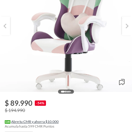
$ 89.990
o
-54%
f
$ 194.990
n
I
r
Abre tu CMR y ahorra $10.000
e
Acumula hasta
599
CMR Puntos
l