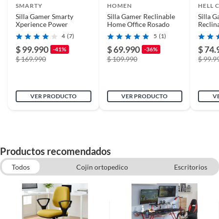
SMARTY
HOMEN
HELL 
Silla Gamer Smarty
Silla Gamer Reclinable
Silla 
Xperience Power
Home Office Rosado
Reclin
Espacio entre suelo y
Ajustable
Premi
4
(7)
5
(1)
base
$ 99.990
$ 69.990
$ 74.
-41%
-36%
$ 169.990
$ 109.990
$ 99.9
Material de la
Acero
estructura
VER PRODUCTO
VER PRODUCTO
V
Material del tapiz
Cuero sintético (PU)
Dificultad de armado
Baja
Productos recomendados
Todos
Cojin ortopedico
Escritorios
Cantidad de paquetes
1
Bergers y Reclinables
Sillas de Escritorio
Escritorio gamer
Tipo de silla de
Gamer
escritorio