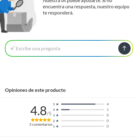
Nuestra IA puede ayudarte. Si no
encuentra una respuesta, nuestro equipo
te responderá.
Escribe una pregunta
Opiniones de este producto
4
5
4.8
1
4
/5
0
3
0
2
5
comentarios
0
1