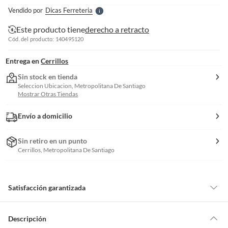
e
Vendido por
Dicas Ferreteria
S
Este producto tiene
derecho a retracto
Cód. del producto: 140495120
Entrega en
Cerrillos
Sin stock en tienda
Seleccion Ubicacion, Metropolitana De Santiago
Mostrar Otras Tiendas
Envío a domicilio
Sin retiro en un punto
Cerrillos, Metropolitana De Santiago
Satisfacción garantizada
Por ley, tienes hasta
10 días para devolver un producto
si te arrepientes
de la compra.
Descripción
Debe estar en perfecto estado, con todas sus etiquetas, sellos intactos y