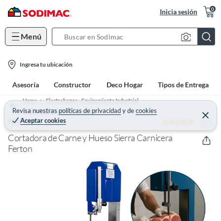
0
Inicia sesión
Menú
S
e
l
a
Ingresa tu ubicación
o
r
Asesoría
Constructor
Deco Hogar
Tipos de Entrega
c
c
a
h
Home
Electrohogar - Equipamiento Industrial
t
Revisa nuestras
políticas de privacidad
y
de
cookies
B
Electrodomésticos Industrial
C
Aceptar cookies
5 (2)
e
FERTON
i
a
r
o
r
r
Cortadora de Carne y Hueso Sierra Carnicera
a
n
Ferton
r
-
i
c
o
n