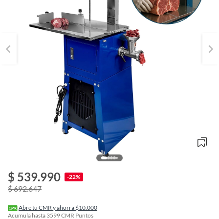
o
f
$ 539.990
n
-22%
I
$ 692.647
r
e
l
Abre tu CMR y ahorra $10.000
l
Acumula hasta
3599
CMR Puntos