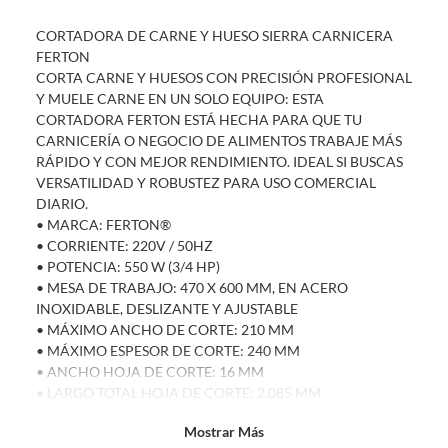
sin uso, tal como te lo entregamos. Ten en cuenta que lo debes haber
CORTADORA DE CARNE Y HUESO SIERRA CARNICERA
comprado por internet y que hay ciertas categorías que no tienen este
FERTON
derecho:
CORTA CARNE Y HUESOS CON PRECISIÓN PROFESIONAL
Productos que, por su naturaleza, no puedan ser devueltos,
Y MUELE CARNE EN UN SOLO EQUIPO: ESTA
puedan deteriorarse o caducar con rapidez.
CORTADORA FERTON ESTÁ HECHA PARA QUE TU
Confeccionados a la medida.
CARNICERÍA O NEGOCIO DE ALIMENTOS TRABAJE MÁS
De uso personal.
RÁPIDO Y CON MEJOR RENDIMIENTO. IDEAL SI BUSCAS
VERSATILIDAD Y ROBUSTEZ PARA USO COMERCIAL
En sodimac.cl te damos
30 días desde que recibes el producto
. Debe
DIARIO.
estar en perfecto estado, con todas sus etiquetas y sin uso, tal como te lo
• MARCA: FERTON®
entregamos.
• CORRIENTE: 220V / 50HZ
Productos digitales que se entregan a través de una descarga
• POTENCIA: 550 W (3/4 HP)
electrónica, por ejemplo, cupones de experiencia o programas
• MESA DE TRABAJO: 470 X 600 MM, EN ACERO
para el computador.
INOXIDABLE, DESLIZANTE Y AJUSTABLE
• MÁXIMO ANCHO DE CORTE: 210 MM
Productos a pedido o confeccionados a medida.
• MÁXIMO ESPESOR DE CORTE: 240 MM
Productos que han sido informados como imperfectos, usados,
• ANCHO HOJA DE CORTE: 16 MM
reparados, abiertos, de segunda selección, remanufacturados o
• LARGO TOTAL HOJA DE CORTE: 2.085 MM
con alguna deficiencia, que sean comprados en esa condición a
• ESTRUCTURA ROBUSTA DE ACERO INOXIDABLE,
un precio reducido.
Mostrar Más
HIGIÉNICA Y RESISTENTE
Alimentos, bebidas, medicamentos, suplementos alimenticios,