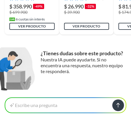
Bateria
$ 358.990
$ 26.990
$ 81.
-49%
-32%
$ 699.900
$ 39.900
$ 174.
Incluye
-
6
cuotas sin interés
VER PRODUCTO
VER PRODUCTO
V
Modelo
Cortadora de Carne y Hueso
Sierra Carnicera Ferton
¿Tienes dudas sobre este producto?
Nuestra IA puede ayudarte. Si no
Detalle de la garantía
Falla de Fabrica
encuentra una respuesta, nuestro equipo
te responderá.
Condicion del
Nuevo
producto
Detalle de la
Sellado
Escribe una pregunta
Condición