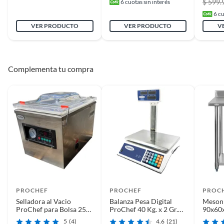
$ 599.
6
cuotas sin interés
Number
6
cu
VER PRODUCTO
VER PRODUCTO
V
Duración en
-
condiciones
previsibles de uso
Complementa tu compra
Plazo de
-
disponibilidad de
repuestos
Plazo de
-
disponibilidad de
servicio técnico
PROCHEF
PROCHEF
PROC
Tipo Industrial
Electrodomésticos Industrial
Selladora al Vacio
Balanza Pesa Digital
Meson
ProChef para Bolsa 25
ProChef 40 Kg. x 2 Gr.
90x60x
cm
Con Visor Aereo.
Inoxid
5
(4)
4.6
(21)
Cantidad de paquetes
1