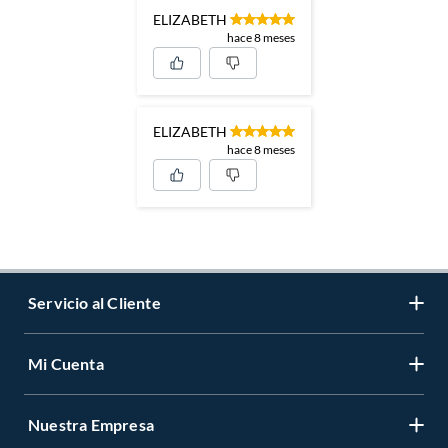
ELIZABETH
hace 8 meses
ELIZABETH
hace 8 meses
Servicio al Cliente
Mi Cuenta
Contáctanos
Medios de Pago
Nuestra Empresa
Registrate
Cambios y Devoluciones