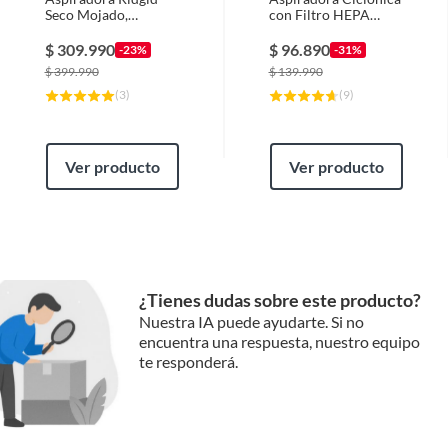
Seco Mojado,
con Filtro HEPA
WD0655, 2.5 Hp, 23
1100 W 0.9 Litros VC
Litros
3
$
309.990
$
96.890
-23%
-31%
$
399.990
$
139.990
(
3
)
(
9
)
Ver producto
Ver producto
¿Tienes dudas sobre este producto?
Nuestra IA puede ayudarte. Si no
encuentra una respuesta, nuestro equipo
te responderá.