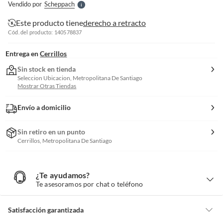
Vendido por
Scheppach
S
Este producto tiene
derecho a retracto
Cód. del producto: 140578837
Entrega en
Cerrillos
Sin stock en tienda
Seleccion Ubicacion, Metropolitana De Santiago
Mostrar Otras Tiendas
Envío a domicilio
Sin retiro en un punto
Cerrillos, Metropolitana De Santiago
¿Te ayudamos?
¿
T
Te asesoramos por chat o teléfono
e
a
y
u
d
Satisfacción garantizada
a
m
o