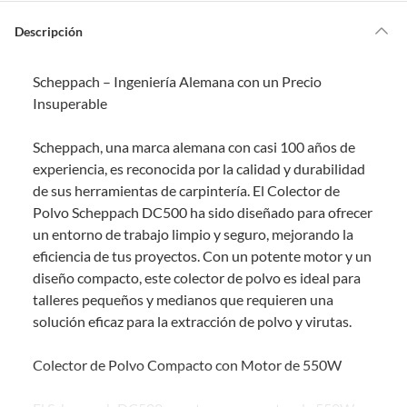
s
Por ley, tienes hasta
10 días para devolver un producto
si te arrepientes
?
de la compra.
Descripción
Debe estar en perfecto estado, con todas sus etiquetas, sellos intactos y
sin uso, tal como te lo entregamos. Ten en cuenta que lo debes haber
Scheppach – Ingeniería Alemana con un Precio
comprado por internet y que hay ciertas categorías que no tienen este
derecho:
Insuperable
Productos que, por su naturaleza, no puedan ser devueltos,
Scheppach, una marca alemana con casi 100 años de
puedan deteriorarse o caducar con rapidez.
experiencia, es reconocida por la calidad y durabilidad
Confeccionados a la medida.
de sus herramientas de carpintería. El Colector de
De uso personal.
Polvo Scheppach DC500 ha sido diseñado para ofrecer
En sodimac.cl te damos
30 días desde que recibes el producto
. Debe
un entorno de trabajo limpio y seguro, mejorando la
estar en perfecto estado, con todas sus etiquetas y sin uso, tal como te lo
eficiencia de tus proyectos. Con un potente motor y un
entregamos.
diseño compacto, este colector de polvo es ideal para
Productos digitales que se entregan a través de una descarga
talleres pequeños y medianos que requieren una
electrónica, por ejemplo, cupones de experiencia o programas
solución eficaz para la extracción de polvo y virutas.
para el computador.
Productos a pedido o confeccionados a medida.
Colector de Polvo Compacto con Motor de 550W
Productos que han sido informados como imperfectos, usados,
reparados, abiertos, de segunda selección, remanufacturados o