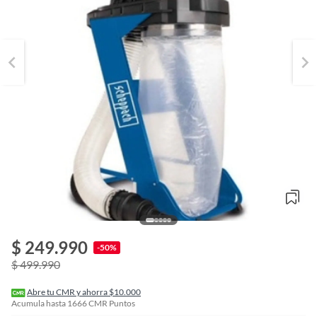
o
f
$ 249.990
n
-50%
I
$ 499.990
r
e
l
Abre tu CMR y ahorra $10.000
l
Acumula hasta
1666
CMR Puntos
e