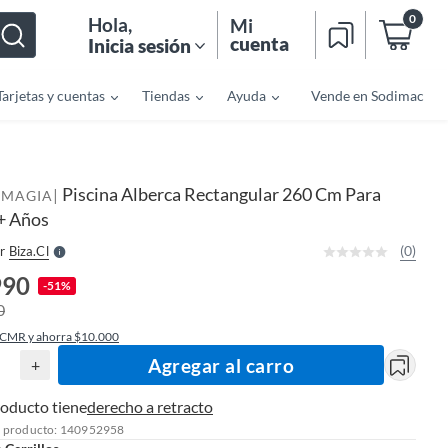
0
Hola
,
Mi
cuenta
Inicia sesión
Tarjetas y cuentas
Tiendas
Ayuda
Vende en Sodimac
o
f
n
I
Piscina Alberca Rectangular 260 Cm Para
|
r
MAGIA
e
+ Años
l
l
e
(0)
r
Biza.cl
S
990
-51%
0
 CMR y ahorra $10.000
Agregar al carro
+
roducto tiene
derecho a retracto
l producto: 140952958