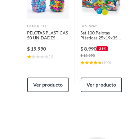
Alto
25
Largo
260
GENERICO
BESTWAY
PELOTAS PLASTICAS
Set 100 Pelotas
50 UNIDADES
Plásticas 25x19x35
cm Multicolores
Garantía
3 mese
$
19.990
$
8.990
-31%
$
12.990
(
1
)
(
105
)
Tipo de piscina
Infantil
Ver producto
Ver producto