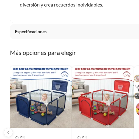
Plantas.
diversión y crea recuerdos inolvidables.
De uso personal.
Especificaciones
País de origen
China
Más opciones para elegir
Condicion del producto
Nuevo
Detalle de la garantía
POR D
Forma de la piscina
Cuadra
Cantidad de paquetes
1
ZSPK
ZSPK