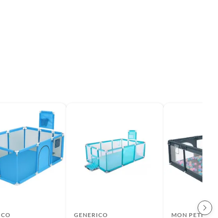
ICO
GENERICO
MON PETIT