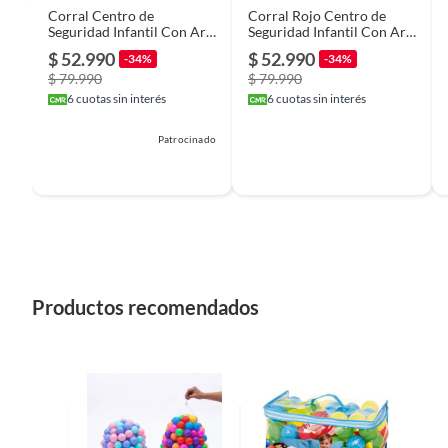
Corral Centro de
Corral Rojo Centro de
Detalle de la Condición
NUEV
Seguridad Infantil Con Aro
Seguridad Infantil Con Aro
De Basket Azul
De Basket
$ 52.990
$ 52.990
-34%
-34%
$ 79.990
$ 79.990
Material
ABS
6
cuotas sin interés
6
cuotas sin interés
Patrocinado
Capacidad
120L
Forma
Cuadra
Incluye
1
Productos recomendados
Diámetro
260CM
Ancho
80