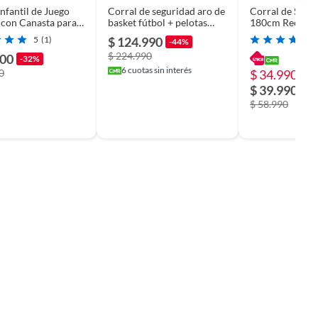
Infantil de Juego
Corral de seguridad aro de
Corral de Segu
con Canasta para
basket fútbol + pelotas
180cm Rectangu
celeste
5
(1)
$ 124.990
-44%
$ 224.990
500
-32%
6
cuotas sin interés
0
$ 34.990
-4
$ 39.990
$ 58.990