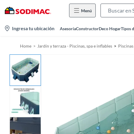
Menú
l
Ingresa tu ubicación
Asesoría
Constructor
Deco Hogar
Tipos 
o
c
Home
Jardín y terraza - Piscinas, spa e inflables
Piscinas 
a
t
i
o
n
-
i
c
o
n