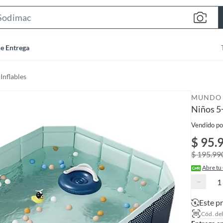
S
e
a
de Entrega
r
c
Inflables
h
B
MUNDO 
a
Niños 5
r
Vendido po
$ 95.
$ 195.99
Abre tu
−
Este p
Cód. de