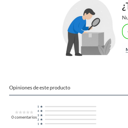
¿
Nu
M
Opiniones de este producto
5
4
3
0
comentarios
2
1