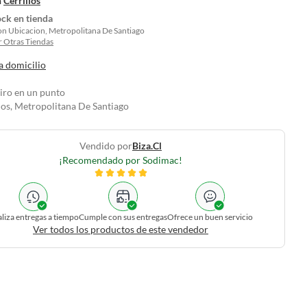
n
Cerrillos
ock en tienda
on Ubicacion, Metropolitana De Santiago
 Otras Tiendas
a domicilio
tiro en un punto
los, Metropolitana De Santiago
Vendido por
Biza.cl
¡Recomendado por Sodimac!
liza entregas a tiempo
Cumple con sus entregas
Ofrece un buen servicio
Ver todos los productos de este vendedor