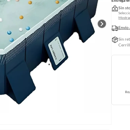
Entrega e
Sin st
Selecci
Mostrar
Envío 
Sin re
Cerril
Rea