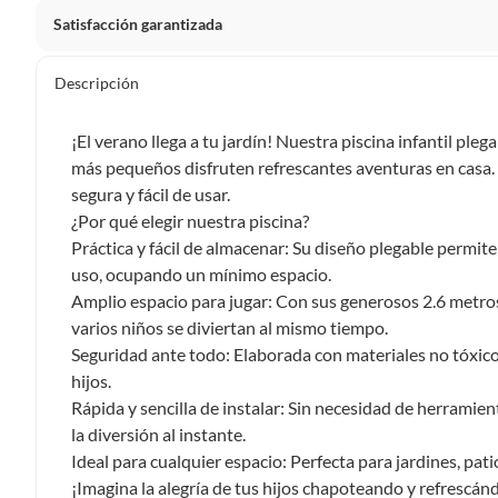
Satisfacción garantizada
Por ley, tienes hasta
10 días para devolver un producto
si
Descripción
Debe estar en perfecto estado, con todas sus etiquetas, sell
en cuenta que lo debes haber comprado por internet y que 
¡El verano llega a tu jardín! Nuestra piscina infantil ple
Productos que, por su naturaleza, no puedan ser devueltos, pu
más pequeños disfruten refrescantes aventuras en casa. 
Confeccionados a la medida.
segura y fácil de usar.
De uso personal.
¿Por qué elegir nuestra piscina?
Práctica y fácil de almacenar: Su diseño plegable permit
En sodimac.cl te damos
30 días desde que recibes el prod
uso, ocupando un mínimo espacio.
etiquetas y sin uso, tal como te lo entregamos.
Amplio espacio para jugar: Con sus generosos 2.6 metros
Productos digitales que se entregan a través de una desc
varios niños se diviertan al mismo tiempo.
programas para el computador.
Seguridad ante todo: Elaborada con materiales no tóxicos
Productos a pedido o confeccionados a medida.
hijos.
Productos que han sido informados como imperfectos, 
Rápida y sencilla de instalar: Sin necesidad de herramie
remanufacturados o con alguna deficiencia, que sean comprado
la diversión al instante.
Alimentos, bebidas, medicamentos, suplementos alimenticios, v
Ideal para cualquier espacio: Perfecta para jardines, pati
Pinturas de un color a solicitud.
¡Imagina la alegría de tus hijos chapoteando y refrescán