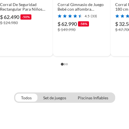
Corral De Seguridad
Corral Gimnasio de Juego
Corral 
O
Rectangular Para Niños
Bebé con alfombra
180 cm 
Color Gris
Basquet y Juegos
Bebés
$ 62.490
4.5
(33)
-50%
$ 124.980
$ 62.990
$ 32.
-58%
$ 149.990
$ 47.70
da
Todos
Set de juegos
Piscinas Inflables