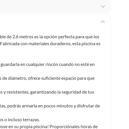
 te arrepientes de la compra.
os intactos y sin uso, tal como te lo entregamos. Ten
hay ciertas categorías que no tienen este derecho:
gable de 2.6 metros es la opción perfecta para que los
edan deteriorarse o caducar con rapidez.
Fabricada con materiales duraderos, esta piscina es
e guardarla en cualquier rincón cuando no esté en
ucto
. Debe estar en perfecto estado, con todas sus
 de diámetro, ofrece suficiente espacio para que
arga electrónica, por ejemplo, cupones de experiencia o
 y resistentes, garantizando la seguridad de tus
usados, reparados, abiertos, de segunda selección,
ntas, podrás armarla en pocos minutos y disfrutar de
s en esa condición a un precio reducido.
itaminas, entre otros análogos.
os o incluso terrazas.
dose en su propia piscina! Proporciónales horas de