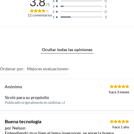
3.8
0
4
/5
1
3
0
2
12
comentarios
3
1
Ocultar todas las opiniones
Ordenar por:
Mejores evaluaciones
Anónimo
hace 3 meses
Sirvió para su propósito
Publicado originalmente en
sodimac.cl
Buena tecnologia
hace 1 año
por Nelson
Entendiendo muy bien el tema inversores, se aprecia buena