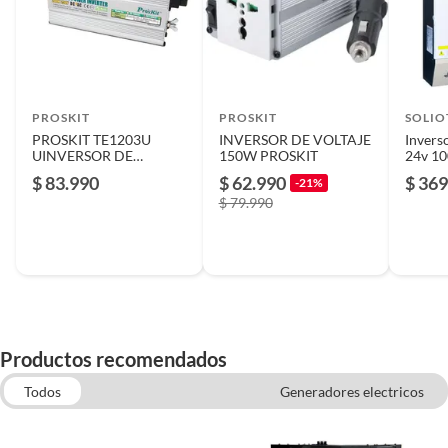
PROSKIT
PROSKIT
SOLIO
PROSKIT TE1203U
INVERSOR DE VOLTAJE
Invers
UINVERSOR DE
150W PROSKIT
24v 1
VOLTAJE 300W
$ 83.990
$ 62.990
$ 369
-21%
$ 79.990
Productos recomendados
Todos
Generadores electricos
Linternas y lamparas recargables