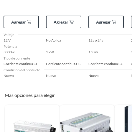
Agregar
Agregar
Agregar
Voltaje
12 V
No Aplica
12v o 24v
Potencia
3000w
1 kW
150 w
Tipo de corriente
Corriente continua CC
Corriente continua CC
Corriente continua CC
Condicion del producto
Nuevo
Nuevo
Nuevo
Más opciones para elegir