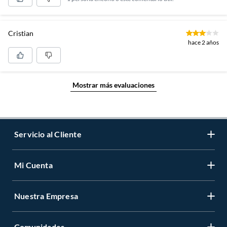
Cristian
hace 2 años
Mostrar más evaluaciones
Servicio al Cliente
Mi Cuenta
Contáctanos
Medios de Pago
Nuestra Empresa
Registrate
Cambios y Devoluciones
Cambiar Contraseña
Tiendas y horarios
Comunidades
Sobre Nosotros