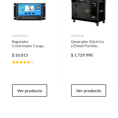
GENERICO
TOYAMA
Regulador
Generador Eléctrico
Controlador Carga
a Diésel Partida
Solar Digital 12v 24v
Eléctrica 498 cc 14 l
30a
$
10.013
$
1.729.990
(
1
)
Ver producto
Ver producto