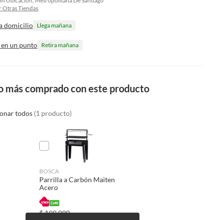
on Ubicacion, Metropolitana De Santiago
 Otras Tiendas
a domicilio
Llega mañana
 en un punto
Retira mañana
o más comprado con este producto
ionar todos
(1 producto)
BOSCA
Parrilla a Carbón Maiten
Acero
$
199.990