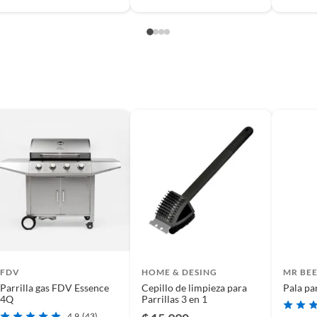
FDV
HOME & DESING
MR BE
Parrilla gas FDV Essence
Cepillo de limpieza para
Pala pa
4Q
Parrillas 3 en 1
4.9
(43)