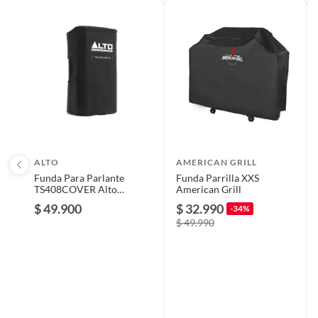
Modelo
TS412
Plantas.
De uso personal.
Garantía
6 mese
ALTO
AMERICAN GRILL
Funda Para Parlante
Funda Parrilla XXS
TS408COVER Alto
American Grill
Professional
$ 49.900
$ 32.990
-34%
$ 49.990