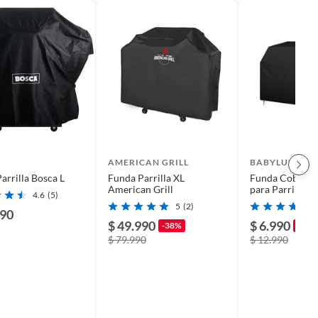
AMERICAN GRILL
BABYLUNA
arrilla Bosca L
Funda Parrilla XL
Funda Coberto
American Grill
para Parrillas 
4.6
(5)
Impermeable
5
(2)
990
$ 49.990
$ 6.990
-38%
-46%
$ 79.990
$ 12.990