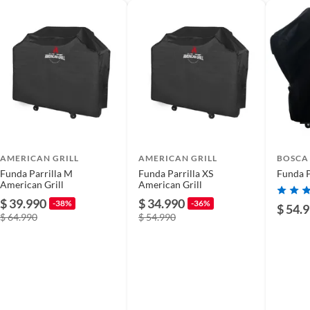
COVER
s
AMERICAN GRILL
AMERICAN GRILL
BOSCA
Funda Parrilla M
Funda Parrilla XS
Funda P
American Grill
American Grill
$ 39.990
$ 34.990
-38%
-36%
$ 54.
$ 64.990
$ 54.990