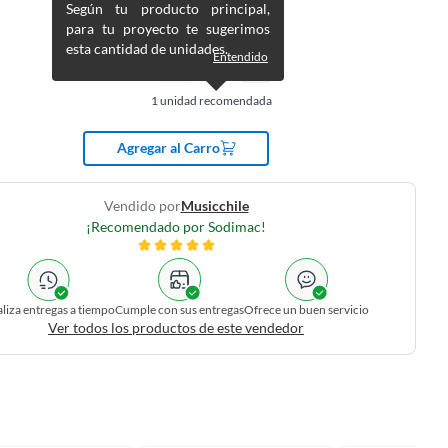
$
219.990
Según tu producto principal,
para tu proyecto te sugerimos
esta cantidad de unidades.
Entendido
1
unidad recomendada
Agregar al Carro
Vendido por
Musicchile
¡Recomendado por Sodimac!
liza entregas a tiempo
Cumple con sus entregas
Ofrece un buen servicio
Ver todos los productos de este vendedor