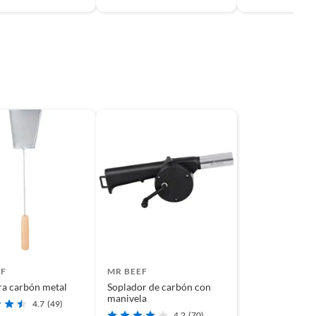
EF
MR BEEF
ra carbón metal
Soplador de carbón con
manivela
4.7
(49)
4.2
(70)