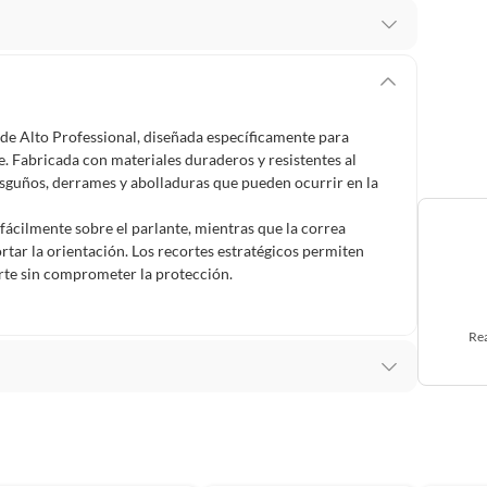
 te arrepientes de la compra.
os intactos y sin uso, tal como te lo entregamos. Ten
hay ciertas categorías que no tienen este derecho:
de Alto Professional, diseñada específicamente para
edan deteriorarse o caducar con rapidez.
 Fabricada con materiales duraderos y resistentes al
rasguños, derrames y abolladuras que pueden ocurrir en la
ácilmente sobre el parlante, mientras que la correa
ucto
. Debe estar en perfecto estado, con todas sus
rtar la orientación. Los recortes estratégicos permiten
porte sin comprometer la protección.
arga electrónica, por ejemplo, cupones de experiencia o
Rea
usados, reparados, abiertos, de segunda selección,
s en esa condición a un precio reducido.
itaminas, entre otros análogos.