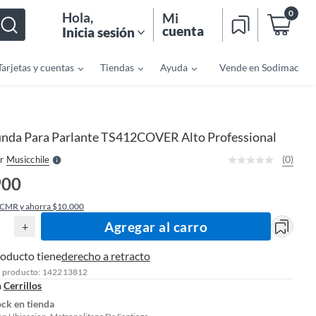
0
Hola
,
Mi
cuenta
Inicia sesión
Tarjetas y cuentas
Tiendas
Ayuda
Vende en Sodimac
o
f
n
I
r
e
unda Para Parlante TS412COVER Alto Professional
l
l
e
(0)
r
Musicchile
S
900
 CMR y ahorra $10.000
Agregar al carro
+
roducto tiene
derecho a retracto
l producto: 142213812
n
Cerrillos
ock en tienda