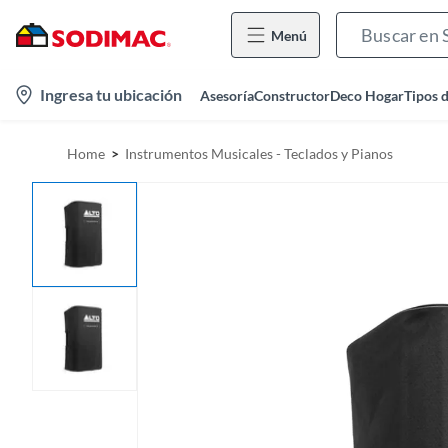
Menú
l
Ingresa tu ubicación
Asesoría
Constructor
Deco Hogar
Tipos 
o
c
Home
Instrumentos Musicales - Teclados y Pianos
a
t
i
o
n
-
i
c
o
n