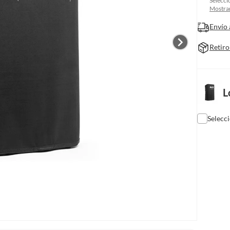
Selecci
Mostrar
Envío 
Retiro
L
Selecc