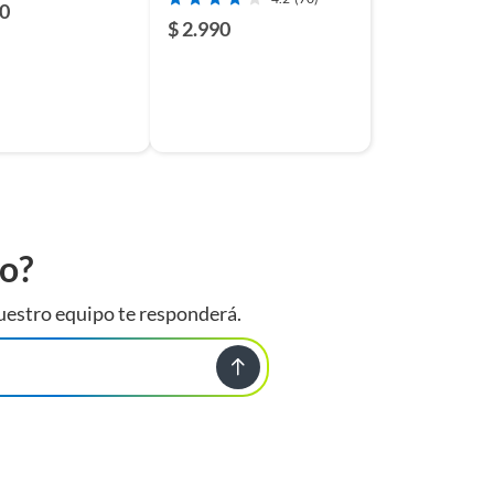
90
$ 2.990
to?
uestro equipo te responderá.