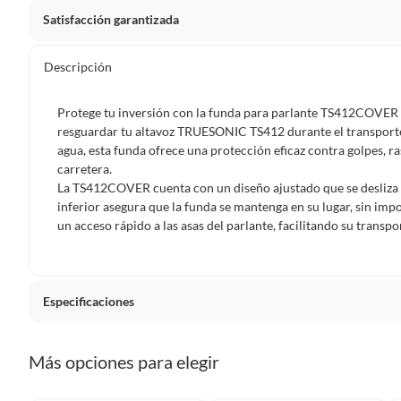
Satisfacción garantizada
Por ley, tienes hasta
10 días para devolver un producto
si
Descripción
Debe estar en perfecto estado, con todas sus etiquetas, sell
en cuenta que lo debes haber comprado por internet y que 
Protege tu inversión con la funda para parlante TS412COVER 
Productos que, por su naturaleza, no puedan ser devueltos, pu
resguardar tu altavoz TRUESONIC TS412 durante el transporte.
Confeccionados a la medida.
agua, esta funda ofrece una protección eficaz contra golpes, 
carretera.
De uso personal.
La TS412COVER cuenta con un diseño ajustado que se desliza f
En sodimac.cl te damos
30 días desde que recibes el prod
inferior asegura que la funda se mantenga en su lugar, sin impo
etiquetas y sin uso, tal como te lo entregamos.
un acceso rápido a las asas del parlante, facilitando su trans
Productos digitales que se entregan a través de una desc
programas para el computador.
Productos a pedido o confeccionados a medida.
Especificaciones
Productos que han sido informados como imperfectos, 
remanufacturados o con alguna deficiencia, que sean comprado
Condicion del producto
Nuevo
Más opciones para elegir
Alimentos, bebidas, medicamentos, suplementos alimenticios, v
Pinturas de un color a solicitud.