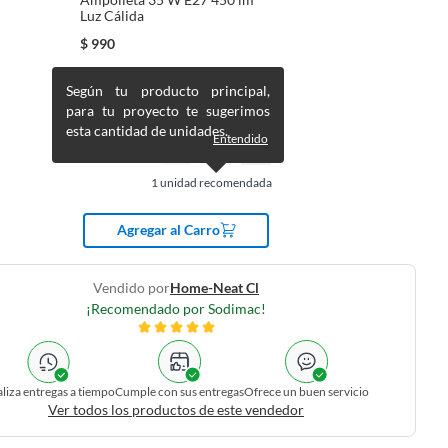
Luz Cálida
$
990
Según tu producto principal,
para tu proyecto te sugerimos
esta cantidad de unidades.
Entendido
1
unidad recomendada
Agregar al Carro
Vendido por
Home-Neat Cl
¡Recomendado por Sodimac!
liza entregas a tiempo
Cumple con sus entregas
Ofrece un buen servicio
Ver todos los productos de este vendedor