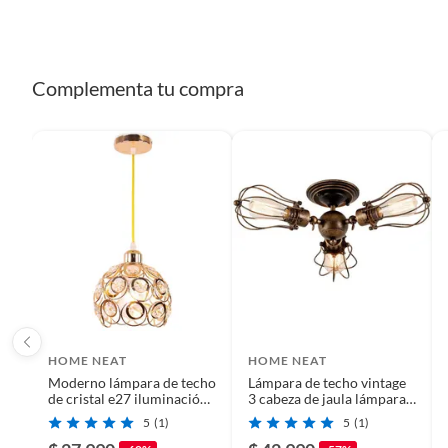
Alto
17 cm
Color
No
Complementa tu compra
Cantidad de ampolletas/tubos
2
Compatibilidad
Bombill
Ancho
30 cm
Largo
17 cm
HOME NEAT
HOME NEAT
Moderno lámpara de techo
Lámpara de techo vintage
Tipo
Plafón
de cristal e27 iluminación
3 cabeza de jaula lámpara
ø20cm dorado.
colgante óxido
5
(1)
5
(1)