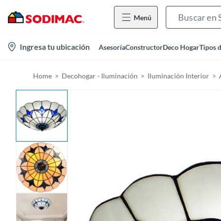
Menú
l
Ingresa tu ubicación
Asesoría
Constructor
Deco Hogar
Tipos 
o
c
Home
Decohogar - Iluminación
Iluminación Interior
a
t
i
o
n
-
i
c
o
n