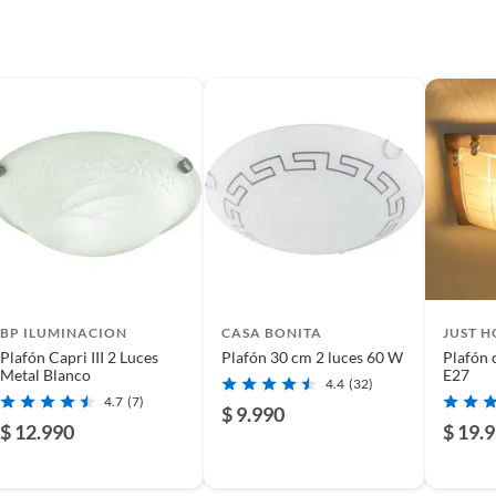
1
BP ILUMINACION
CASA BONITA
JUST 
Plafón Capri III 2 Luces
Plafón 30 cm 2 luces 60 W
Plafón 
Metal Blanco
E27
4.4
(32)
4.7
(7)
$ 9.990
$ 12.990
$ 19.