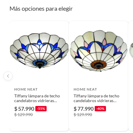
Plantas.
Más opciones para elegir
Condicion del producto
Nuevo
De uso personal.
Cantidad de paquetes
1
Tipo Aplique
Plafón
Cuenta con sensor
No
Modelo
Modelo
HOME NEAT
HOME NEAT
Tiffany lámpara de techo
Tiffany lámpara de techo
candelabros vidrieras
candelabros vidrieras
Diámetro
30 cm
montaje empotrado 30cm
30cm - Beige
$ 57.990
$ 77.990
-55%
-40%
$ 129.990
$ 129.990
Rosca
E27