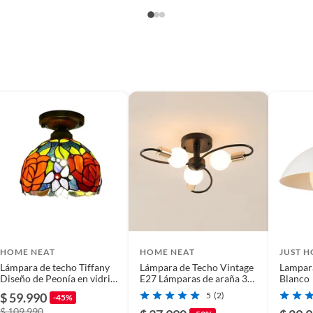
as E27
HOME NEAT
HOME NEAT
JUST 
Lámpara de techo Tiffany
Lámpara de Techo Vintage
Lampar
Diseño de Peonía en vidrio
E27 Lámparas de araña 3
Blanco
20cm E27
Luces
$ 59.990
5
(2)
-45%
$ 109.990