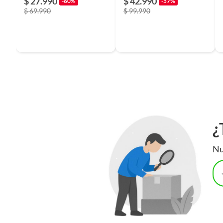
$ 27.990
$ 42.990
-60%
-57%
$ 69.990
$ 99.990
¿
Nu