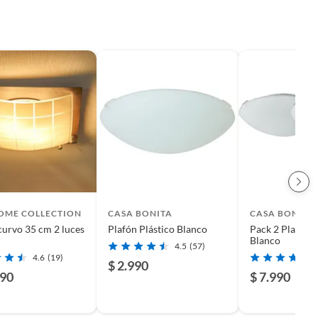
HOME COLLECTION
CASA BONITA
CASA BONITA
curvo 35 cm 2 luces
Plafón Plástico Blanco
Pack 2 Plafone
Blanco
4.5
(57)
4.6
(19)
$ 2.990
990
$ 7.990