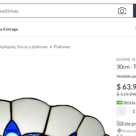
S
e
a
de Entrega
r
c
Apliqués, focos y plafones
Plafones
h
B
HOME N
a
30cm - 
r
Vendido po
$ 63.
$ 119.99
Abre tu
−
Este p
Envío in