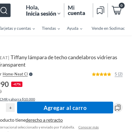
0
Hola
,
Mi
cuenta
Inicia sesión
Tarjetas y cuentas
Tiendas
Ayuda
Vende en Sodimac
o
f
n
I
Tiffany lámpara de techo candelabros vidrieras
|
r
EAT
e
Transparent
l
l
e
5 (2)
r
Home-Neat Cl
S
990
-47%
0
 CMR y ahorra $10.000
Agregar al carro
+
roducto tiene
derecho a retracto
ternacional seleccionado y enviado por Falabella.
Conocer más