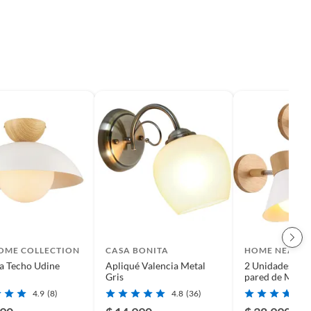
HOME COLLECTION
CASA BONITA
HOME NEAT
a Techo Udine
Apliqué Valencia Metal
2 Unidades Apl
Gris
pared de Made
E27 18CM - Bl
4.9
(8)
4.8
(36)