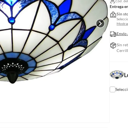
Cód. de
Entrega e
Sin st
Selecci
Mostrar
Envío 
Sin re
Cerril
L
Selecc