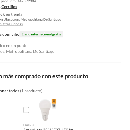
l producto: 142372384
n
Cerrillos
ock en tienda
on Ubicacion, Metropolitana De Santiago
 Otras Tiendas
a domicilio
Envío
internacional gratis
tiro en un punto
los, Metropolitana De Santiago
o más comprado con este producto
ionar todos
(1 producto)
DAIRU
Ampolleta 35 W E27 450 lm