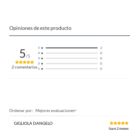
Opiniones de este producto
2
5
5
0
4
/5
0
3
0
2
2
comentarios
0
1
Ordenar por:
Mejores evaluaciones
GIGLIOLA DANGELO
hace 2 meses