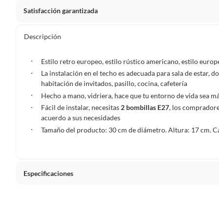
Satisfacción garantizada
Por ley, tienes hasta
10 días para devolver un producto
si
Descripción
Debe estar en perfecto estado, con todas sus etiquetas, sell
en cuenta que lo debes haber comprado por internet y que 
Estilo retro europeo, estilo rústico americano, estilo europe
Productos que, por su naturaleza, no puedan ser devueltos, pu
La instalación en el techo es adecuada para sala de estar, d
Confeccionados a la medida.
habitación de invitados, pasillo, cocina, cafetería
De uso personal.
Hecho a mano, vidriera, hace que tu entorno de vida sea más
Fácil de instalar, necesitas
2 bombillas E27
, los comprador
En sodimac.cl te damos
30 días desde que recibes el prod
acuerdo a sus necesidades
etiquetas y sin uso, tal como te lo entregamos.
Tamaño del producto: 30 cm de diámetro. Altura: 17 cm. Ca
Productos digitales que se entregan a través de una desc
programas para el computador.
Productos a pedido o confeccionados a medida.
Especificaciones
Productos que han sido informados como imperfectos, 
remanufacturados o con alguna deficiencia, que sean comprado
Alimentos, bebidas, medicamentos, suplementos alimenticios, v
Material
Metal
Pinturas de un color a solicitud.