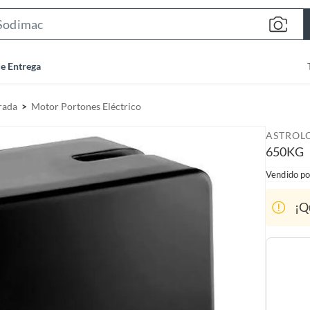
S
e
a
de Entrega
r
c
rada
Motor Portones Eléctrico
h
B
ASTROL
a
650KG
r
Vendido po
¡Q