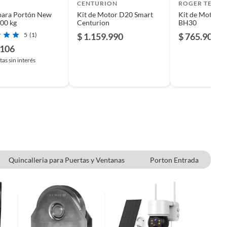
I
CENTURION
ROGER TECH
para Portón New
Kit de Motor D20 Smart
Kit de Motor R
600 kg
Centurion
BH30
5
(1)
$ 1.159.990
$ 765.900
.106
as sin interés
Quincalleria para Puertas y Ventanas
Porton Entrada