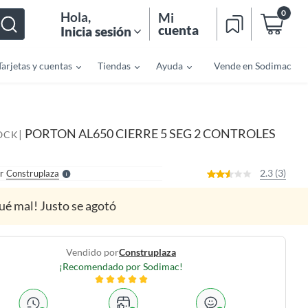
0
Hola
,
Mi
cuenta
Inicia sesión
Tarjetas y cuentas
Tiendas
Ayuda
Vende en Sodimac
o
f
n
I
PORTON AL650 CIERRE 5 SEG 2 CONTROLES
|
OCK
r
e
l
l
e
2.3 (3)
r
Construplaza
S
ué mal! Justo se agotó
Vendido por
Construplaza
¡Recomendado por Sodimac!