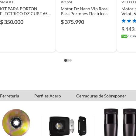
SMART
ROSSI
VELOT
KIT PARA PORTON
Motor Dz Nano Vip Rossi
Motor 
ELECTRICO DZ CUBE 650
Para Portones Electricos
Veloti 
JET FLEX PPA
$ 350.000
$ 375.990
$ 143
6
cuot
 Ferreteria
Perfiles Acero
Cerraduras de Sobreponer