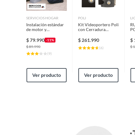
SERVICIOS HOGAR
POLI
LI
Instalación estándar
Kit Videoportero Poli
R
de motor y
con Cerradura
P
cremallera para
Sobreponer Eléctrica
P
automatización de
3010
LI
$
79.990
$
261.990
$
-11%
portones
$
89.990
$
1
(
6
)
(
9
)
Ver producto
Ver producto
¿