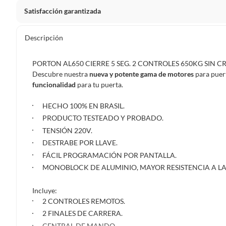
Satisfacción garantizada
Por ley, tienes hasta
10 días para devolver un producto
si
Descripción
Debe estar en perfecto estado, con todas sus etiquetas, sell
en cuenta que lo debes haber comprado por internet y que 
PORTON AL650 CIERRE 5 SEG. 2 CONTROLES 650KG SIN 
Productos que, por su naturaleza, no puedan ser devueltos, pu
Descubre nuestra
nueva y potente gama de motores
para puer
Confeccionados a la medida.
funcionalidad
para tu puerta.
De uso personal.
HECHO 100% EN BRASIL.
En sodimac.cl te damos
30 días desde que recibes el prod
PRODUCTO TESTEADO Y PROBADO.
etiquetas y sin uso, tal como te lo entregamos.
TENSIÓN 220V.
DESTRABE POR LLAVE.
Productos digitales que se entregan a través de una desc
programas para el computador.
FÁCIL PROGRAMACIÓN POR PANTALLA.
Productos a pedido o confeccionados a medida.
MONOBLOCK DE ALUMINIO, MAYOR RESISTENCIA A LA
Productos que han sido informados como imperfectos, 
Incluye:
remanufacturados o con alguna deficiencia, que sean comprado
2 CONTROLES REMOTOS.
Alimentos, bebidas, medicamentos, suplementos alimenticios, v
2 FINALES DE CARRERA.
Pinturas de un color a solicitud.
CENTRAL DE MANDO.