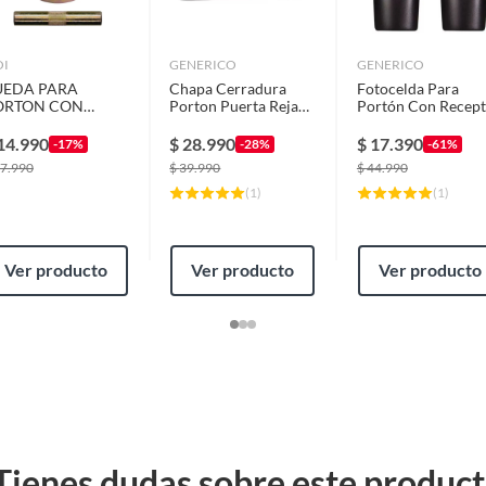
OI
GENERICO
GENERICO
UEDA PARA
Chapa Cerradura
Fotocelda Para
ORTON CON
Porton Puerta Reja
Portón Con Recept
ASADOR 100MM
Anti Palanca
Inalambrico -
OI-MIMBRAL
Alarmas y Sensore
14.990
$
28.990
$
17.390
-17%
-28%
-61%
7.990
$
39.990
$
44.990
(
1
)
(
1
)
Ver producto
Ver producto
Ver producto
Tienes dudas sobre este produc