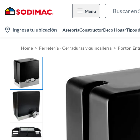
Menú
l
Ingresa tu ubicación
Asesoría
Constructor
Deco Hogar
Tipos 
o
c
Home
Ferretería - Cerraduras y quincallería
Portón Ent
a
t
i
o
n
-
i
c
o
n