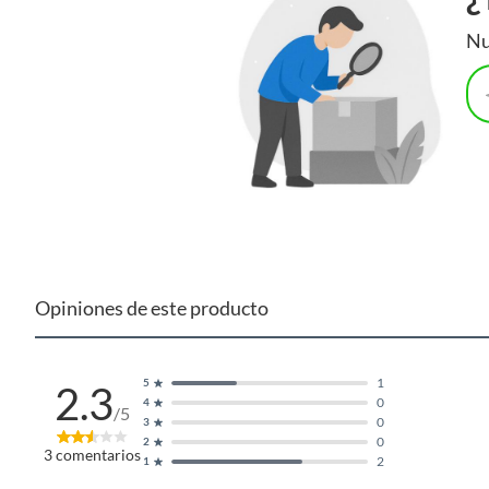
Nu
Opiniones de este producto
1
5
2.3
0
4
/5
0
3
0
2
3
comentarios
2
1