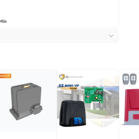
 Más
o
s *
s
gnético.
inio.
RPM