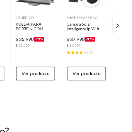
GENERICO
SHOP EHOME BAG
DUCASS
RUEDA PARA
Camara Solar
Set De 
or
PORTON CON
Inteligente Ip Wifi
Correde
PLACA 100MM
Icsee Exterior Hd
Unidad
s
DUCASSE-MIMBRAL
1080p
$
25.990
$
37.990
$
12.9
-13%
-37%
$
29.990
$
59.990
$
18.990
(
40
)
Ver producto
Ver producto
Ver
to?