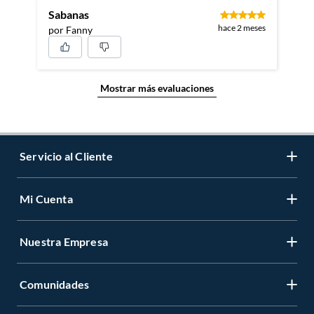
Sabanas
hace 2 meses
por Fanny
Mostrar más evaluaciones
Servicio al Cliente
Mi Cuenta
Contáctanos
Medios de Pago
Nuestra Empresa
Registrate
Cambios y Devoluciones
Cambiar Contraseña
Tiendas y horarios
Comunidades
Sobre Nosotros
Mis Compras
Garantía Legal
Venta Empresa