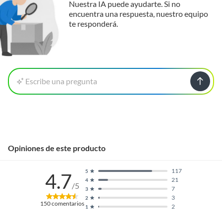
Nuestra IA puede ayudarte. Si no
encuentra una respuesta, nuestro equipo
te responderá.
Escribe una pregunta
Opiniones de este producto
117
5
4.7
21
4
/5
7
3
3
2
150
comentarios
2
1