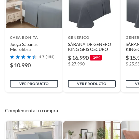
CASA BONITA
GENERICO
GENE
Juego Sábanas
SÁBANA DE GENERO
SÁBA
Microfibra
KING GRIS OSCURO
KING 
4.7
(154)
$ 16.990
$ 15.
-39%
$ 27.990
$ 25.5
$ 10.990
VER PRODUCTO
VER PRODUCTO
V
Complementa tu compra