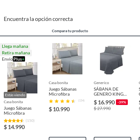
Encuentra la opción correcta
Compara tu producto
Llega mañana
Retira mañana
Envío
Plus
+
casa bonita
generico
Juego Sábanas
SÁBANA DE
Microfibra
GENERO KING
Estás viendo
GRIS OSCURO
(154)
$ 16.990
casa bonita
-39%
Juego Sábanas
$ 10.990
$ 27.990
Microfibra
(150)
$ 14.990