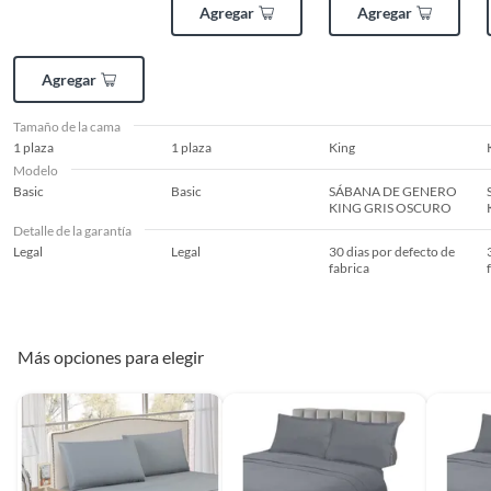
Agregar
Agregar
Agregar
Tamaño de la cama
1 plaza
1 plaza
King
Modelo
Basic
Basic
SÁBANA DE GENERO
KING GRIS OSCURO
Detalle de la garantía
Legal
Legal
30 dias por defecto de
fabrica
Más opciones para elegir