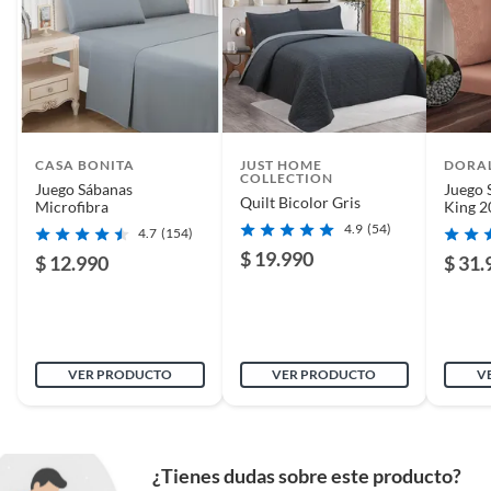
CASA BONITA
JUST HOME
DORA
COLLECTION
Juego Sábanas
Juego 
Quilt Bicolor Gris
Microfibra
King 2
4.9
(54)
4.7
(154)
$ 19.990
$ 12.990
$ 31.
VER PRODUCTO
VER PRODUCTO
V
¿Tienes dudas sobre este producto?