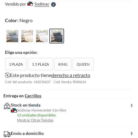
e
Vendido por
Sodimac
S
Color:
Negro
Elige una opción:
1 PLAZA
1.5 PLAZA
KING
QUEEN
Este producto tiene
derecho a retracto
Cód. del producto: 143235637
Cód. tienda: 9084614
Entrega en
Cerrillos
Stock en tienda
Sodimac Homecenter Cerrillos
12 unidades disponibles
Mostrar Otras Tiendas
Envío a domicilio