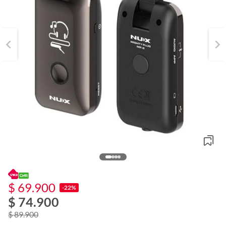
$ 69.900
o
-22%
f
$ 74.900
n
I
$ 89.900
r
e