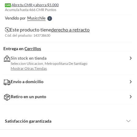
l
Abre tu CMR y ahorra $5.000
l
Acumula hasta
466
CMR Puntos
e
Vendido por
Musicchile
S
Este producto tiene
derecho a retracto
Cód. del producto: 143738630
Entrega en
Cerrillos
Sin stock en tienda
Seleccion Ubicacion, Metropolitana De Santiago
Mostrar Otras Tiendas
Envío a domicilio
Retiro en un punto
Satisfacción garantizada
Por ley, tienes hasta
10 días para devolver un producto
si te arrepientes