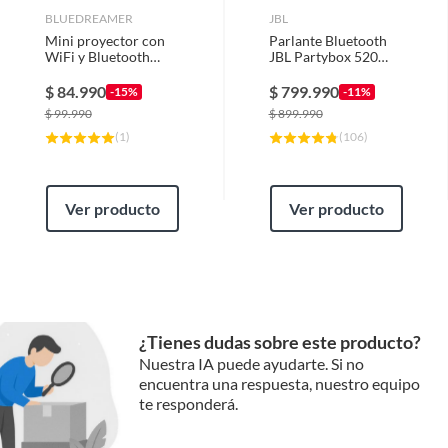
BLUEDREAMER
JBL
Mini proyector con
Parlante Bluetooth
WiFi y Bluetooth
JBL Partybox 520
proyector portátil
Negro
1080P para el hogar
$
84.990
$
799.990
-15%
-11%
$
99.990
$
899.990
(
1
)
(
106
)
Ver producto
Ver producto
¿Tienes dudas sobre este producto?
Nuestra IA puede ayudarte. Si no
encuentra una respuesta, nuestro equipo
te responderá.