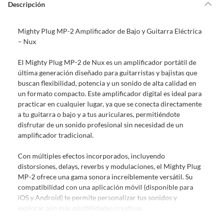
de la compra.
Descripción
Debe estar en perfecto estado, con todas sus etiquetas, sellos intactos y
sin uso, tal como te lo entregamos. Ten en cuenta que lo debes haber
Mighty Plug MP-2 Amplificador de Bajo y Guitarra Eléctrica
comprado por internet y que hay ciertas categorías que no tienen este
– Nux
derecho:
Productos que, por su naturaleza, no puedan ser devueltos,
El Mighty Plug MP-2 de Nux es un amplificador portátil de
puedan deteriorarse o caducar con rapidez.
última generación diseñado para guitarristas y bajistas que
Confeccionados a la medida.
buscan flexibilidad, potencia y un sonido de alta calidad en
De uso personal.
un formato compacto. Este amplificador digital es ideal para
practicar en cualquier lugar, ya que se conecta directamente
En sodimac.cl te damos
30 días desde que recibes el producto
. Debe
a tu guitarra o bajo y a tus auriculares, permitiéndote
estar en perfecto estado, con todas sus etiquetas y sin uso, tal como te lo
disfrutar de un sonido profesional sin necesidad de un
entregamos.
amplificador tradicional.
Productos digitales que se entregan a través de una descarga
electrónica, por ejemplo, cupones de experiencia o programas
Con múltiples efectos incorporados, incluyendo
para el computador.
distorsiones, delays, reverbs y modulaciones, el Mighty Plug
MP-2 ofrece una gama sonora increíblemente versátil. Su
Productos a pedido o confeccionados a medida.
compatibilidad con una aplicación móvil (disponible para
Productos que han sido informados como imperfectos, usados,
iOS y Android) te permite personalizar tus sonidos y
reparados, abiertos, de segunda selección, remanufacturados o
explorar aún más posibilidades creativas.
con alguna deficiencia, que sean comprados en esa condición a
un precio reducido.