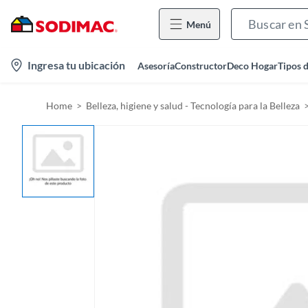
Menú
l
Ingresa tu ubicación
Asesoría
Constructor
Deco Hogar
Tipos 
o
c
Home
Belleza, higiene y salud - Tecnología para la Belleza
a
t
i
o
n
-
i
c
o
n