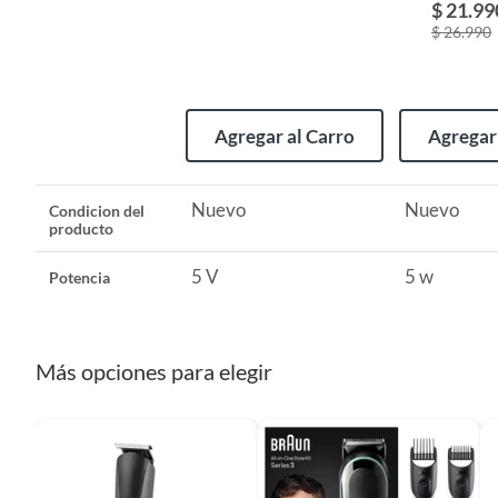
$ 21.99
accesorios
Peso del producto
0,5 kg
$ 26.990
Cantidad contenida en el empaque
1
Agregar al Carro
Agregar 
Potencia
5 V
Nuevo
Nuevo
Condicion del
producto
Voltaje
5 V
5 V
5 w
Potencia
Más opciones para elegir