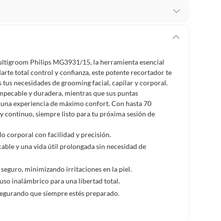
 te arrepientes de la compra.
os intactos y sin uso, tal como te lo entregamos. Ten
hay ciertas categorías que no tienen este derecho:
ultigroom Philips MG3931/15, la herramienta esencial
edan deteriorarse o caducar con rapidez.
darte total control y confianza, este potente recortador te
 tus necesidades de grooming facial, capilar y corporal.
 impecable y duradera, mientras que sus puntas
a una experiencia de máximo confort. Con hasta 70
ucto
. Debe estar en perfecto estado, con todas sus
 continuo, siempre listo para tu próxima sesión de
lo corporal con facilidad y precisión.
arga electrónica, por ejemplo, cupones de experiencia o
able y una vida útil prolongada sin necesidad de
eguro, minimizando irritaciones en la piel.
usados, reparados, abiertos, de segunda selección,
uso inalámbrico para una libertad total.
s en esa condición a un precio reducido.
 asegurando que siempre estés preparado.
itaminas, entre otros análogos.