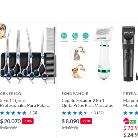
GENERICO
ESHOPANGIE
PETPA
5 En 1 Tijeras
Cepillo Secador 2 En 1
Maquin
Profesionales Para Pelar
Quita Pelos Para Mascotas
Mascota
Perros Con Bolsa
Complet
5
(3)
4.3
(27)
$ 20.070
$ 8.090
-10%
-38%
$ 22.300
$ 12.990
$ 23.
$ 24.