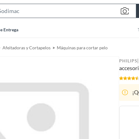
S
e
a
de Entrega
r
c
Afeitadoras y Cortapelos
Máquinas para cortar pelo
h
B
|
PHILIPS
a
accesor
r
¡Q