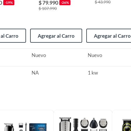
0
$ 79.990
$ 43.990
-19%
-26%
$ 107.990
al Carro
Agregar al Carro
Agregar al Carro
Nuevo
Nuevo
NA
1 kw