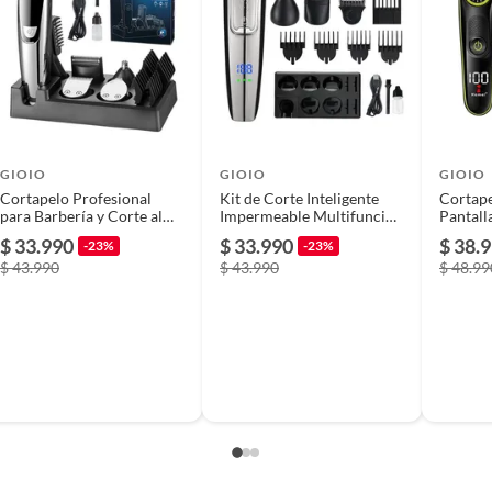
GIOIO
GIOIO
GIOIO
Cortapelo Profesional
Kit de Corte Inteligente
Cortape
para Barbería y Corte al
Impermeable Multifunción
Pantall
Ras en Casa
para Hombre
Más
$ 33.990
$ 33.990
$ 38.
-23%
-23%
$ 43.990
$ 43.990
$ 48.99