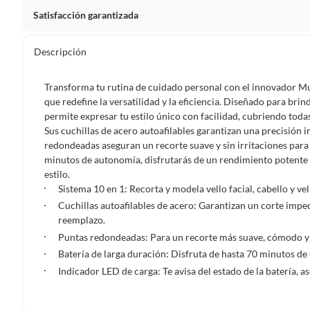
Satisfacción garantizada
Por ley, tienes hasta
10 días para devolver un producto
si
Descripción
Debe estar en perfecto estado, con todas sus etiquetas, sell
en cuenta que lo debes haber comprado por internet y que 
Transforma tu rutina de cuidado personal con el innovador M
Productos que, por su naturaleza, no puedan ser devueltos, pu
que redefine la versatilidad y la eficiencia. Diseñado para brin
Confeccionados a la medida.
permite expresar tu estilo único con facilidad, cubriendo todas
Sus cuchillas de acero autoafilables garantizan una precisión
De uso personal.
redondeadas aseguran un recorte suave y sin irritaciones par
En sodimac.cl te damos
30 días desde que recibes el prod
minutos de autonomía, disfrutarás de un rendimiento potente y
etiquetas y sin uso, tal como te lo entregamos.
estilo.
Sistema 10 en 1: Recorta y modela vello facial, cabello y vel
Productos digitales que se entregan a través de una desc
Cuchillas autoafilables de acero: Garantizan un corte impec
programas para el computador.
reemplazo.
Productos a pedido o confeccionados a medida.
Puntas redondeadas: Para un recorte más suave, cómodo y s
Productos que han sido informados como imperfectos, 
Batería de larga duración: Disfruta de hasta 70 minutos de 
remanufacturados o con alguna deficiencia, que sean comprado
Indicador LED de carga: Te avisa del estado de la batería,
Alimentos, bebidas, medicamentos, suplementos alimenticios, v
Pinturas de un color a solicitud.