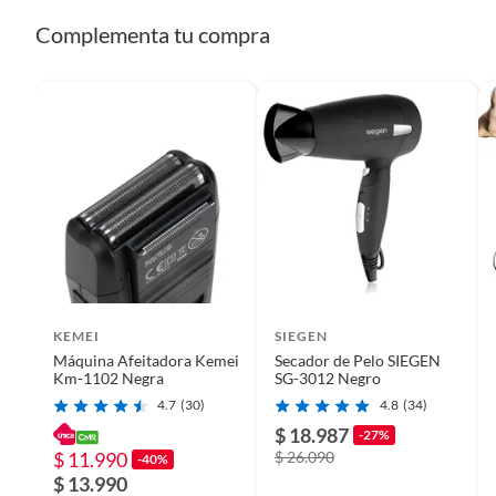
Complementa tu compra
KEMEI
SIEGEN
Máquina Afeitadora Kemei
Secador de Pelo SIEGEN
Km-1102 Negra
SG-3012 Negro
4.7
(30)
4.8
(34)
$ 18.987
-27%
$ 11.990
$ 26.090
-40%
$ 13.990