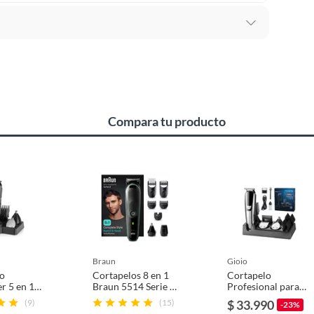
Compara tu producto
 para cortar pelo
braun
gioio
lo
Cortapelos 8 en 1
Cortapelo
1/15
er 5 en 1
Braun 5514 Serie 3
Profesional para
Wet&Dry Cara
Barbería y Corte al
(9)
(15)
$ 33.990
-23%
Cuerpo
Ras en Casa