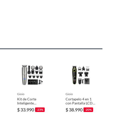
gioio
gioio
Kit de Corte
Cortapelo 4 en 1
Inteligente
con Pantalla LCD
Impermeable
para Barba y Más
$ 33.990
$ 38.990
-23%
-20%
Multifunción para