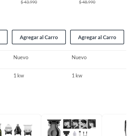
$ 43.990
$ 48.990
Hombre
Agregar al Carro
Agregar al Carro
Nuevo
Nuevo
1 kw
1 kw