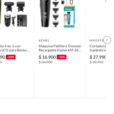
KEMEI
MAGEFESA
lo 4 en 1 con
Maquina Patillera Trimmer
Cortadora De 
a LCD para Barba y
Recargable Kemei kM-264
Inalámbrica Al
NEGRO
Mgf7030 Mage
990
$ 16.900
$ 27.990
-20%
-32%
-2
0
$ 24.900
$ 35.990