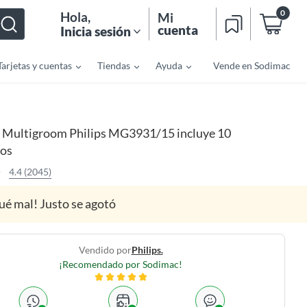
0
Hola
,
Mi
cuenta
Inicia sesión
Tarjetas y cuentas
Tiendas
Ayuda
Vende en Sodimac
Multigroom Philips MG3931/15 incluye 10
ios
4.4 (2045)
ué mal! Justo se agotó
Vendido por
Philips.
¡Recomendado por Sodimac!