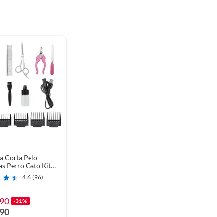
L
a Corta Pelo
s Perro Gato Kit
o - Petpal
4.6
(96)
990
-31%
990