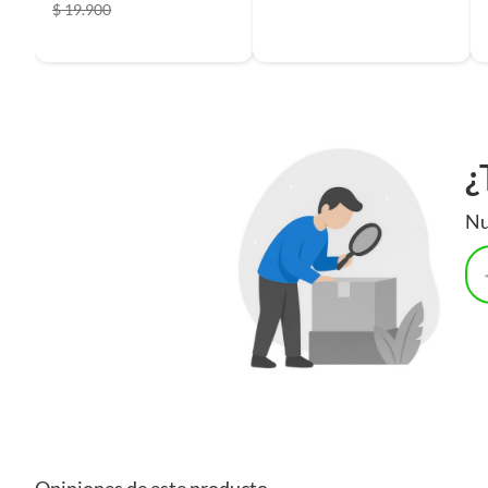
$ 19.900
¿
Nu