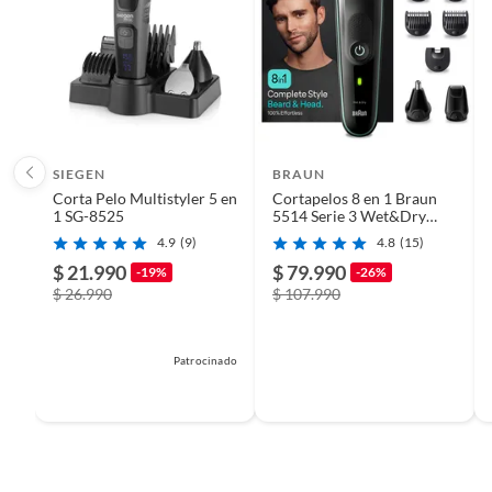
SIEGEN
BRAUN
Corta Pelo Multistyler 5 en
Cortapelos 8 en 1 Braun
1 SG-8525
5514 Serie 3 Wet&Dry
Cara Cuerpo
4.9
(9)
4.8
(15)
$ 21.990
$ 79.990
-19%
-26%
$ 26.990
$ 107.990
Patrocinado