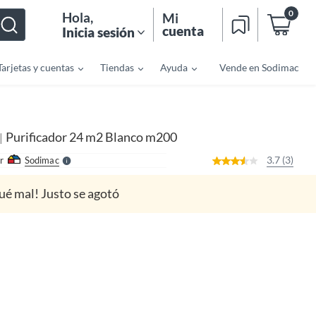
0
Hola
,
Mi
cuenta
Inicia sesión
Tarjetas y cuentas
Tiendas
Ayuda
Vende en Sodimac
o
f
n
I
r
e
Purificador 24 m2 Blanco m200
|
l
l
e
3.7 (3)
r
Sodimac
S
ué mal! Justo se agotó