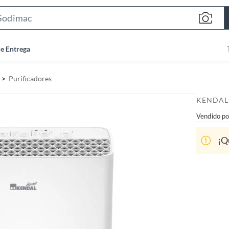
S
e
a
de Entrega
r
c
Purificadores
h
B
KENDAL
a
Vendido po
r
¡Q