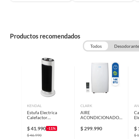
Productos recomendados
Todos
Desodorante
KENDAL
CLARK
A
Estufa Electrica
AIRE
Ca
Calefactor
ACONDICIONADO
El
Termoventilador
PORTATIL CLARK
An
Convector Kendal
14.000 BTU
Li
$
41.990
$
299.990
$
-11%
KPTC-16
FRIO/CALOR
$
46.990
$
1