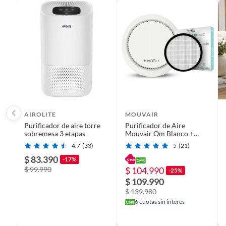
Características
Este purificador Kendal cuenta con un área de cobertura de
de potencia para adaptarse a tus necesidades y preferencias
y 17 cm de profundidad, lo que lo hace compacto y fácil de ub
AIROLITE
MOUVAIR
Purificador de aire torre
Purificador de Aire
sobremesa 3 etapas
Mouvair Om Blanco +
Filtro H13
4.7
(33)
5
(21)
$ 83.390
-17%
$ 99.990
$ 104.990
-25%
$ 109.990
$ 139.980
6
cuotas sin interés