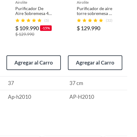
airolite
airolite
Purificador De
Purificador de aire
Aire Sobremesa 4
torre sobremesa 4
Etapas Ap-h2010
etapas
(5)
(32)
Airolite
$ 109.990
$ 129.990
-15%
$ 129.990
Agregar al Carro
Agregar al Carro
37
37 cm
Ap-h2010
AP-H2010