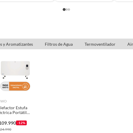
s y Aromatizantes
Filtros de Agua
Termoventilador
Ai
NWO
lefactor Estufa
éctrica Portátil
wo Convectivo
so 1500W Wifi
109.990
-12%
24.990