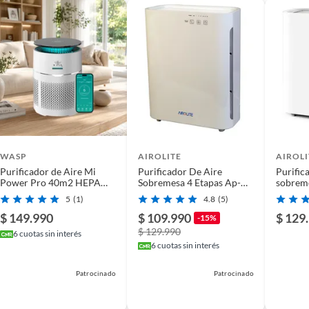
 24 m2, ideal para espacios medianos. Ofrece 4 niveles
. Sus dimensiones son de 32 cm de ancho, 50 cm de alto
icar en cualquier lugar.
WASP
AIROLITE
AIROLI
Purificador de Aire Mi
Purificador De Aire
Purific
Power Pro 40m2 HEPA
Sobremesa 4 Etapas Ap-
sobreme
H13 +UV +WiFi
h2010 Airolite
5
(1)
4.8
(5)
$ 149.990
$ 109.990
$ 129
-15%
$ 129.990
6
cuotas sin interés
6
cuotas sin interés
Patrocinado
Patrocinado