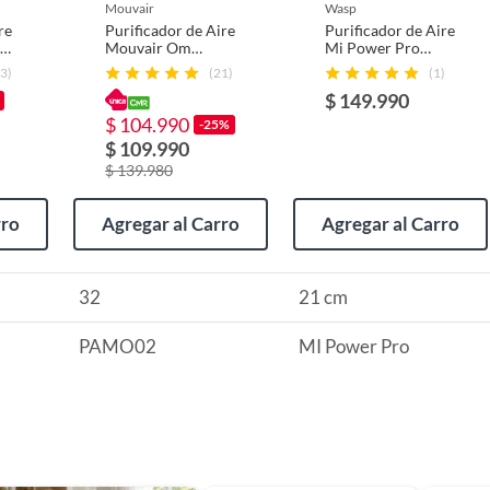
usados, reparados, abiertos, de segunda selección,
mouvair
wasp
s en esa condición a un precio reducido.
re
Purificador de Aire
Purificador de Aire
 3
Mouvair Om
Mi Power Pro
itaminas, entre otros análogos.
Blanco + Filtro
40m2 HEPA H13
3)
(21)
(1)
H13
+UV +WiFi
$ 149.990
$ 104.990
-25%
$ 109.990
$ 139.980
rro
Agregar al Carro
Agregar al Carro
32
21 cm
PAMO02
MI Power Pro