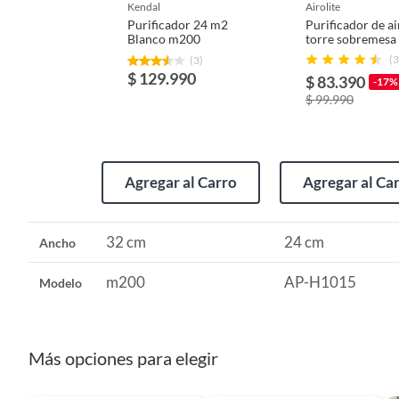
Productos que han sido informados como imperfectos, 
kendal
airolite
remanufacturados o con alguna deficiencia, que sean comprado
Purificador 24 m2
Purificador de ai
Blanco m200
torre sobremesa
Alto
50 cm
Alimentos, bebidas, medicamentos, suplementos alimenticios, v
etapas
(3
(3)
Pinturas de un color a solicitud.
$ 129.990
$ 83.390
-17%
Plantas.
Ancho
$ 99.990
32 cm
De uso personal.
Profundidad
17 cm
Agregar al Carro
Agregar al Ca
Duración en condiciones previsibles de uso
3 año(s)
32 cm
24 cm
Ancho
Plazo de disponibilidad de repuestos
1 año(s)
m200
AP-H1015
Modelo
Más opciones para elegir