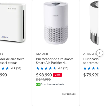
TE
XIAOMI
AIROLITE
ador de aire torre
Purificador de aire Xiaomi
Purificador de 
sa 4 etapas
Smart Air Purifier 4
sobremesa 2 et
Compact
4.9
(32)
4.6
(23)
.990
$ 98.990
$ 79.990
-34%
$ 149.990
6
cuotas sin interés
Patrocinado