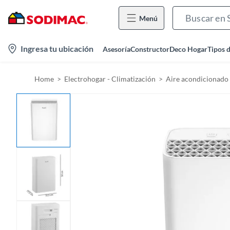
Menú
l
Ingresa tu ubicación
Asesoría
Constructor
Deco Hogar
Tipos 
o
c
Home
Electrohogar - Climatización
Aire acondicionado
a
t
i
o
n
-
i
c
o
n