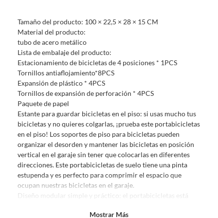
Debe estar en perfecto estado, con todas sus etiquetas, sellos intactos y
sin uso, tal como te lo entregamos. Ten en cuenta que lo debes haber
Tamaño del producto: 100 × 22,5 × 28 × 15 CM
comprado por internet y que hay ciertas categorías que no tienen este
Material del producto:
derecho:
tubo de acero metálico
Productos que, por su naturaleza, no puedan ser devueltos,
Lista de embalaje del producto:
puedan deteriorarse o caducar con rapidez.
Estacionamiento de bicicletas de 4 posiciones * 1PCS
Confeccionados a la medida.
Tornillos antiaflojamiento*8PCS
De uso personal.
Expansión de plástico * 4PCS
Tornillos de expansión de perforación * 4PCS
En sodimac.cl te damos
30 días desde que recibes el producto
. Debe
Paquete de papel
estar en perfecto estado, con todas sus etiquetas y sin uso, tal como te lo
Estante para guardar bicicletas en el piso: si usas mucho tus
entregamos.
bicicletas y no quieres colgarlas, ¡prueba este portabicicletas
Productos digitales que se entregan a través de una descarga
en el piso! Los soportes de piso para bicicletas pueden
electrónica, por ejemplo, cupones de experiencia o programas
organizar el desorden y mantener las bicicletas en posición
para el computador.
vertical en el garaje sin tener que colocarlas en diferentes
direcciones. Este portabicicletas de suelo tiene una pinta
Productos a pedido o confeccionados a medida.
estupenda y es perfecto para comprimir el espacio que
Productos que han sido informados como imperfectos, usados,
ocupan nuestras bicicletas en el garaje.
reparados, abiertos, de segunda selección, remanufacturados o
Diseño modular simple y práctico: el portabicicletas está
con alguna deficiencia, que sean comprados en esa condición a
hecho de tubos de acero cuadrados y redondos de alta
un precio reducido.
Mostrar Más
calidad, simples y prácticos, adecuados para la mayoría de