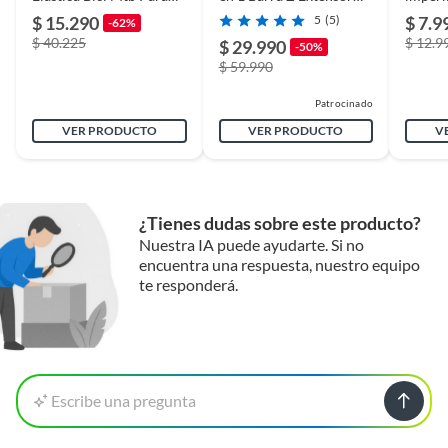
Arrastre De Niños Rojo
Rojo - Rojo
$ 15.290
5
(5)
$ 7.9
-62%
$ 40.225
$ 12.9
$ 29.990
-50%
$ 59.990
Patrocinado
VER PRODUCTO
VER PRODUCTO
V
¿Tienes dudas sobre este producto?
Nuestra IA puede ayudarte. Si no
encuentra una respuesta, nuestro equipo
te responderá.
Escribe una pregunta