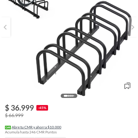
$ 36.999
o
-45%
f
$ 66.999
n
I
r
Abre tu CMR y ahorra $10.000
e
Acumula hasta
246
CMR Puntos
l