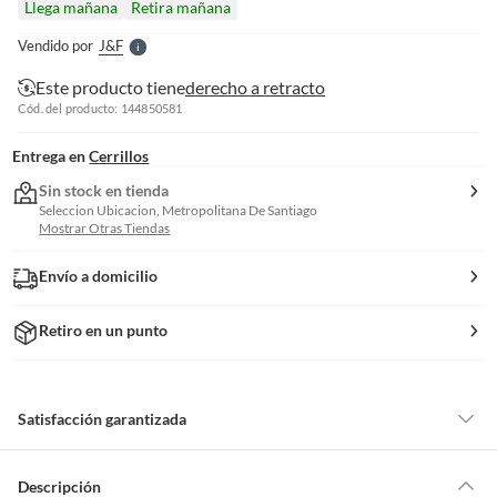
Llega mañana
Retira mañana
l
e
Vendido por
J&f
S
Este producto tiene
derecho a retracto
Cód. del producto: 144850581
Entrega en
Cerrillos
Sin stock en tienda
Seleccion Ubicacion, Metropolitana De Santiago
Mostrar Otras Tiendas
Envío a domicilio
Retiro en un punto
Satisfacción garantizada
Por ley, tienes hasta
10 días para devolver un producto
si te arrepientes
de la compra.
Descripción