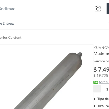
S
e
a
de Entrega
r
c
orios Calefont
h
B
KUANG
a
Mademsa
r
Vendido po
$ 7.4
$ 19.725
Abre tu
−
Tipo de
Tiro
:
No