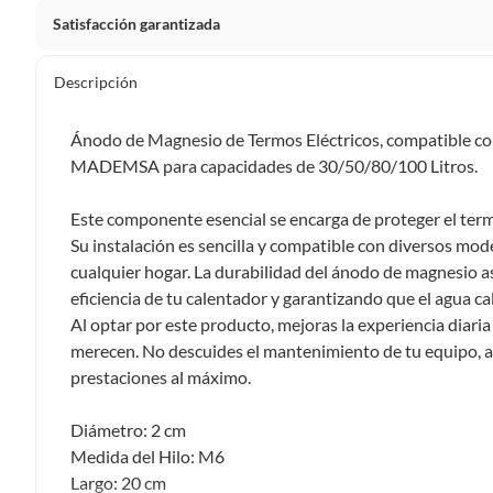
Satisfacción garantizada
Por ley, tienes hasta
10 días para devolver un producto
si
Descripción
Debe estar en perfecto estado, con todas sus etiquetas, sell
en cuenta que lo debes haber comprado por internet y que 
Ánodo de Magnesio de Termos Eléctricos, compatible c
Productos que, por su naturaleza, no puedan ser devueltos, pu
MADEMSA para capacidades de 30/50/80/100 Litros.
Confeccionados a la medida.
De uso personal.
Este componente esencial se encarga de proteger el termo
Su instalación es sencilla y compatible con diversos mode
En sodimac.cl te damos
30 días desde que recibes el prod
cualquier hogar. La durabilidad del ánodo de magnesio
etiquetas y sin uso, tal como te lo entregamos.
eficiencia de tu calentador y garantizando que el agua ca
Productos digitales que se entregan a través de una desc
Al optar por este producto, mejoras la experiencia diaria
programas para el computador.
merecen. No descuides el mantenimiento de tu equipo, 
Productos a pedido o confeccionados a medida.
prestaciones al máximo.
Productos que han sido informados como imperfectos, 
remanufacturados o con alguna deficiencia, que sean comprado
Diámetro: 2 cm
Alimentos, bebidas, medicamentos, suplementos alimenticios, v
Medida del Hilo: M6
Pinturas de un color a solicitud.
Largo: 20 cm