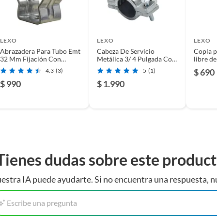
za
LEXO
LEXO
LEXO
Abrazadera Para Tubo Emt
Cabeza De Servicio
Copla p
0/100 Litros
32 Mm Fijación Con
Metálica 3/ 4 Pulgada Con
libre d
Tornillo
Abrazadera Para Cables
4.3
(3)
5
(1)
$ 690
$ 990
$ 1.990
ca
Tienes dudas sobre este produc
estra IA puede ayudarte. Si no encuentra una respuesta, n
Escribe una pregunta