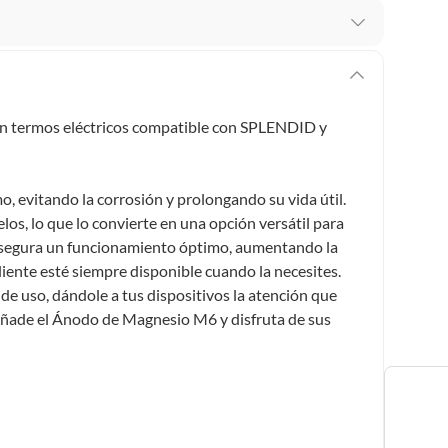
 te arrepientes de la compra.
os intactos y sin uso, tal como te lo entregamos. Ten
hay ciertas categorías que no tienen este derecho:
on termos eléctricos compatible con SPLENDID y
edan deteriorarse o caducar con rapidez.
, evitando la corrosión y prolongando su vida útil.
los, lo que lo convierte en una opción versátil para
ucto
. Debe estar en perfecto estado, con todas sus
 asegura un funcionamiento óptimo, aumentando la
liente esté siempre disponible cuando la necesites.
arga electrónica, por ejemplo, cupones de experiencia o
 de uso, dándole a tus dispositivos la atención que
añade el Ánodo de Magnesio M6 y disfruta de sus
usados, reparados, abiertos, de segunda selección,
s en esa condición a un precio reducido.
itaminas, entre otros análogos.