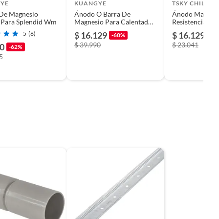
YE
KUANGYE
TSKY CHILE S
De Magnesio
Ánodo O Barra De
Ánodo Magnesi
 Para Splendid Wm
Magnesio Para Calentador
Resistencia elé
Solar 34
ánodo magnesi
5
(6)
$ 16.129
$ 16.129
-60%
-3
calentador, La
$ 39.990
$ 23.041
90
-62%
5