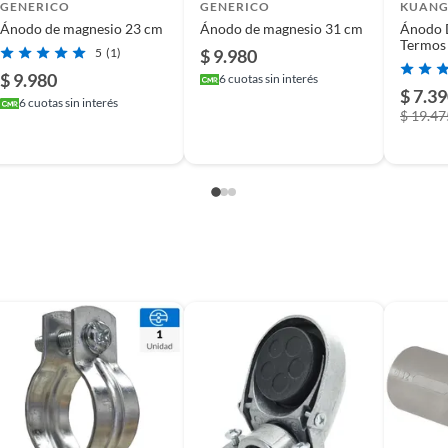
GENERICO
GENERICO
KUANG
Ánodo de magnesio 23 cm
Ánodo de magnesio 31 cm
Ánodo 
léctrico
Termos
5
(1)
$ 9.980
$ 9.980
6
cuotas sin interés
$ 7.3
nes
6
cuotas sin interés
$ 19.47
nodo De Magnesio M6 Termos Para Mademsa Y
d
tico