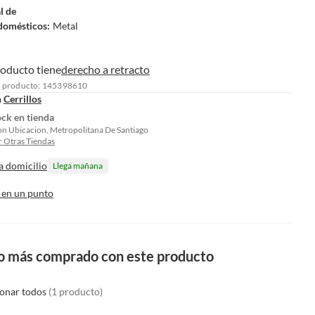
l de
domésticos
:
Metal
roducto tiene
derecho a retracto
l producto: 145398610
n
Cerrillos
ock en tienda
on Ubicacion, Metropolitana De Santiago
 Otras Tiendas
a domicilio
Llega mañana
 en un punto
o más comprado con este producto
ionar todos
(1 producto)