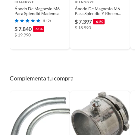
KUANGYE
KUANGYE
Ánodo De Magnesio M6
Ánodo De Magnesio M6
Tipo termo
Termo E
Para Splendid Mademsa
Para Splendid Y Rheem
Mademsa
5
(2)
$ 7.397
-61%
$ 18.990
$ 7.840
-61%
Tipo de calefón
Calefo
$ 19.990
Potencia
1w
Modelo
20cm Á
Splendi
Complementa tu compra
Cantidad de duchas
1
Tipo de encendido
Automá
Requiere Serial Number
No