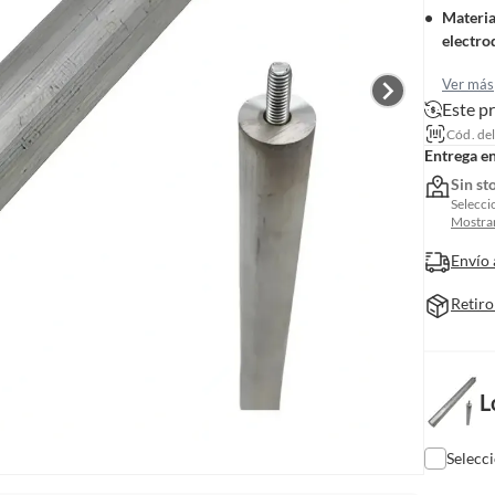
Materia
electro
Ver más
Este p
Cód. de
Entrega e
Sin st
Selecci
Mostrar
Envío 
Retiro
L
Selecc