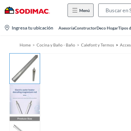
Menú
l
Ingresa tu ubicación
Asesoría
Constructor
Deco Hogar
Tipos 
o
c
Home
Cocina y Baño - Baño
Calefont y Termos
Acces
a
t
i
o
n
-
i
c
o
n