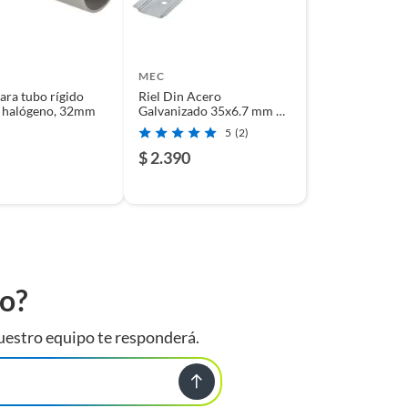
MEC
ara tubo rígido
Riel Din Acero
e halógeno, 32mm
Galvanizado 35x6.7 mm 1
m
5
(2)
$ 2.390
to?
uestro equipo te responderá.