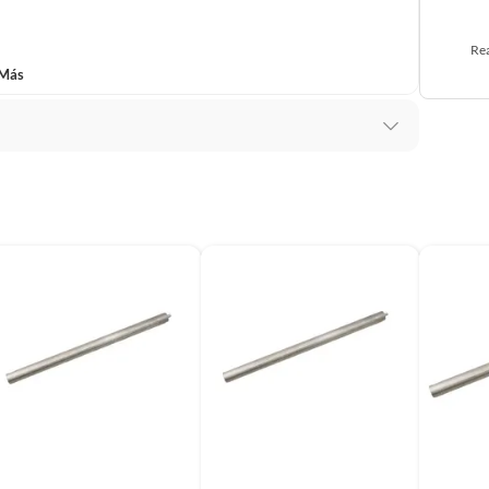
Rea
 Más
ado