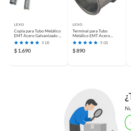
Tiro
No utili
LEXO
LEXO
Copla para Tubo Metálico
Terminal para Tubo
Capacidad
30/50/8
EMT Acero Galvanizado 35
Metálico EMT Acero
x 35 mm
Galvanizado 32 x 40 mm
5
(2)
5
(2)
$ 1.690
$ 890
Tipo de energía
Eléctri
Peso del producto
1 kg
Alto
10cm
¿
Aislación
No
Nu
Conexión de agua
No