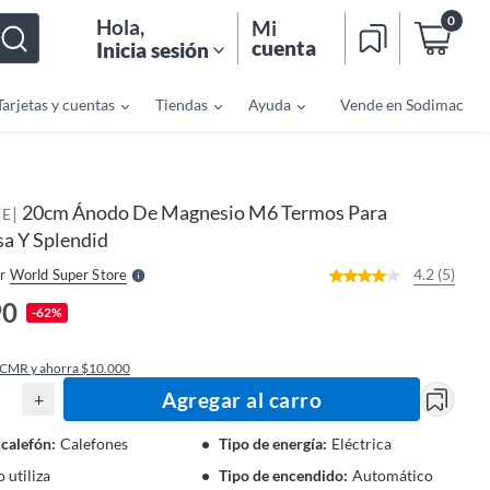
0
Hola
,
Mi
cuenta
Inicia sesión
Tarjetas y cuentas
Tiendas
Ayuda
Vende en Sodimac
o
f
n
I
20cm Ánodo De Magnesio M6 Termos Para
|
r
YE
e
 Y Splendid
l
l
e
4.2 (5)
r
World Super Store
S
90
-62%
 CMR y ahorra $10.000
Agregar al carro
+
 calefón
:
Calefones
Tipo de energía
:
Eléctrica
 utiliza
Tipo de encendido
:
Automático