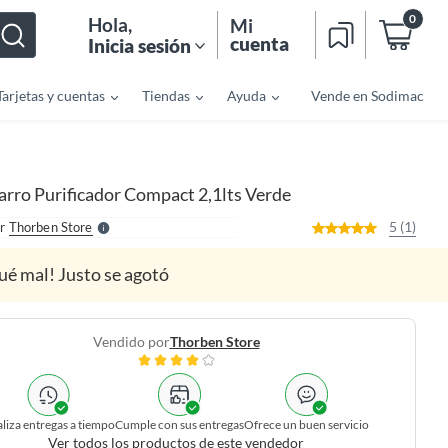
0
Hola
,
Mi
cuenta
Inicia sesión
Tarjetas y cuentas
Tiendas
Ayuda
Vende en Sodimac
o
f
n
I
r
e
arro Purificador Compact 2,1lts Verde
l
l
e
5 (1)
r
Thorben Store
S
ué mal! Justo se agotó
Vendido por
Thorben Store
liza entregas a tiempo
Cumple con sus entregas
Ofrece un buen servicio
Ver todos los productos de este vendedor