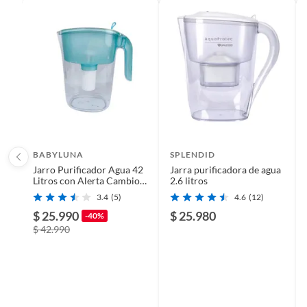
Material
Plástic
Plantas.
De uso personal.
Tipo de filtro
Agua
Garantía
2 años
BABYLUNA
SPLENDID
Jarro Purificador Agua 42
Jarra purificadora de agua
Litros con Alerta Cambio
2.6 litros
Filtro
3.4
(5)
4.6
(12)
$ 25.990
$ 25.980
-40%
$ 42.990