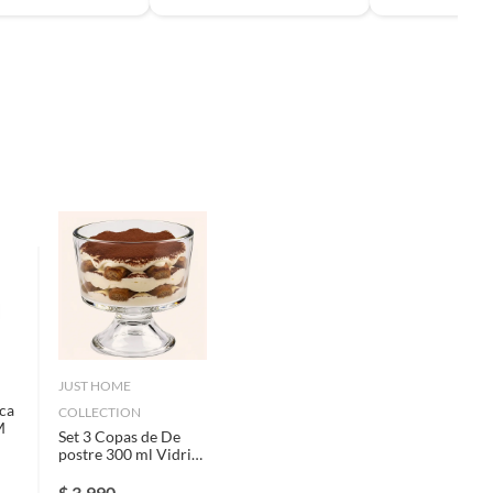
JUST HOME
ca
COLLECTION
M
Set 3 Copas de De
postre 300 ml Vidrio
Transparente
$
3.990