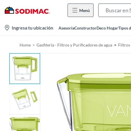
Menú
l
Ingresa tu ubicación
Asesoría
Constructor
Deco Hogar
Tipos 
o
c
Home
Gasfitería - Filtros y Purificadores de agua
Filtros
a
t
i
o
n
-
i
c
o
n