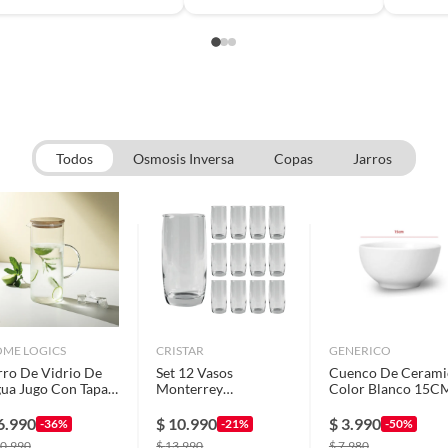
Todos
Osmosis Inversa
Copas
Jarros
ME LOGICS
CRISTAR
GENERICO
rro De Vidrio De
Set 12 Vasos
Cuenco De Cerami
ua Jugo Con Tapa
Monterrey
Color Blanco 15C
00 Ml Home Logics
Transparente Largos
osclub
Cristar 445 Ml
6.990
$
10.990
$
3.990
-36%
-21%
-50%
0.990
$
13.990
$
7.980