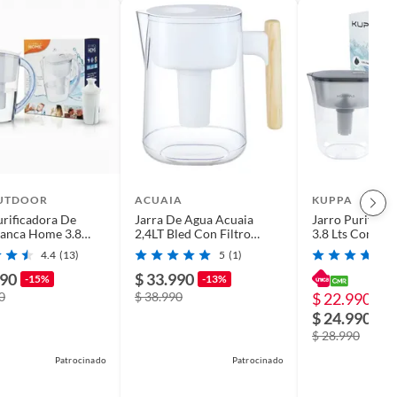
UTDOOR
ACUAIA
KUPPA
urificadora De
Jarra De Agua Acuaia
Jarro Purifica
ianca Home 3.8
2,4LT Bled Con Filtro
3.8 Lts Con Fil
Blanco
Clasico Tipo Brita Agua
Gris Kiosclub
4.4
(13)
5
(1)
990
$ 33.990
-15%
-13%
0
$ 38.990
$ 22.990
-2
$ 24.990
$ 28.990
Patrocinado
Patrocinado