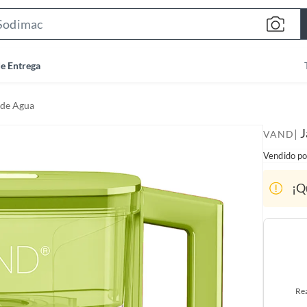
S
e
a
de Entrega
r
c
 de Agua
h
B
J
|
VAND
a
Vendido po
r
¡Q
Rea