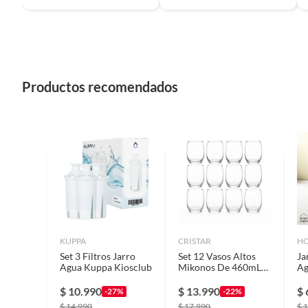
Productos recomendados
KUPPA
CRISTAR
HO
Set 3 Filtros Jarro
Set 12 Vasos Altos
Ja
Agua Kuppa Kiosclub
Mikonos De 460mL
Ag
Vidrio Transparentes
14
Ki
$
10.990
$
13.990
$
-27%
-22%
$
14.990
$
17.990
$
1