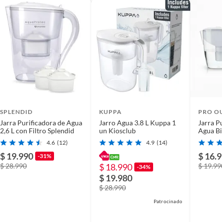
o
SPLENDID
KUPPA
PRO O
Jarra Purificadora de Agua
Jarro Agua 3.8 L Kuppa 1
Jarra P
2,6 L con Filtro Splendid
un Kiosclub
Agua B
Litros-
4.6
(12)
4.9
(14)
$ 19.990
$ 16.
-31%
$ 28.990
$ 18.990
$ 19.99
-34%
$ 19.980
$ 28.990
Patrocinado