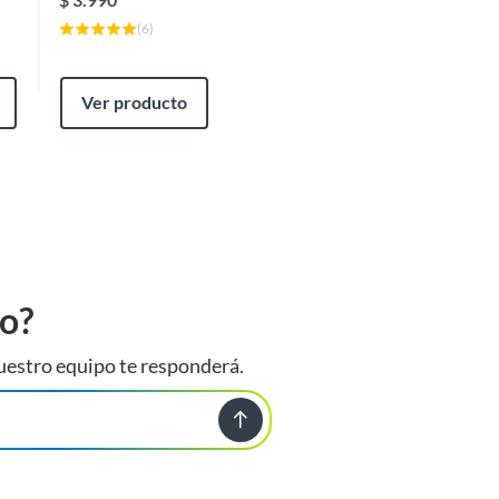
(
6
)
Ver producto
to?
uestro equipo te responderá.