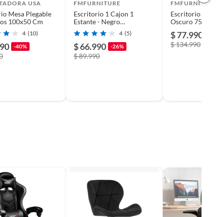
TADORA USA
FMFURNITURE
FMFURNITUR
rio Mesa Plegable
Escritorio 1 Cajon 1
Escritorio con 
sos 100x50 Cm
Estante - Negro
Oscuro 75.7x1
73x80x49.8 cm
4
(10)
4
(5)
$ 77.990
-4
$ 134.990
990
$ 66.990
-40%
-26%
0
$ 89.990