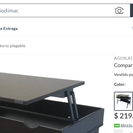
S
e
a
de Entrega
r
c
torio plegable
h
B
|
AGUILA
a
Compart
r
Vendido po
Color:
$ 219
Abre tu