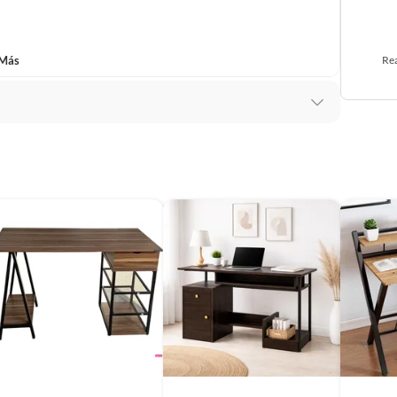
 Más
Rea
scuro) y estructura metálica sólida.
te hasta alcanzar los
97 cm de altura
.
a y un práctico compartimento oculto bajo la sección
eal para ambientes profesionales.
e ancho x 60 cm de profundidad
.
, cubre defectos de fábrica
o nuevo en caja