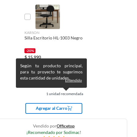
KARSON
Silla Escritorio HL-1003 Negro
-20%
$
15.990
$
19.990
Según tu producto principal,
para tu proyecto te sugerimos
esta cantidad de unidades.
Entendido
1
unidad recomendada
Agregar al Carro
Vendido por
Officetop
¡Recomendado por Sodimac!