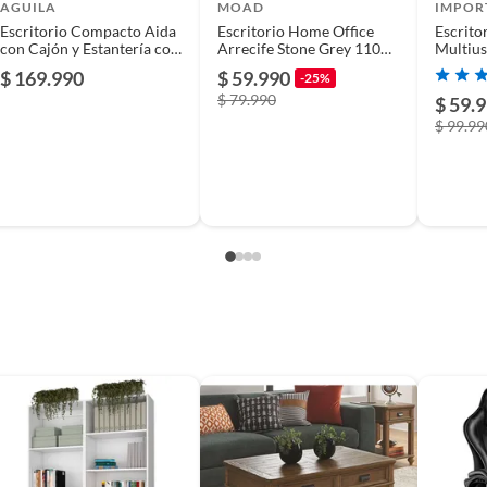
AGUILA
MOAD
IMPOR
Escritorio Compacto Aida
Escritorio Home Office
Escrito
con Cajón y Estantería con
Arrecife Stone Grey 110
Multiu
Malla de Melamina y Metal
cm con Cajón, Gabinete y
$ 169.990
$ 59.990
-25%
- Café
Organizador para
$ 79.990
Computador
$ 59.
lamina,Metal
$ 99.99
ible
2010
orio de oficina