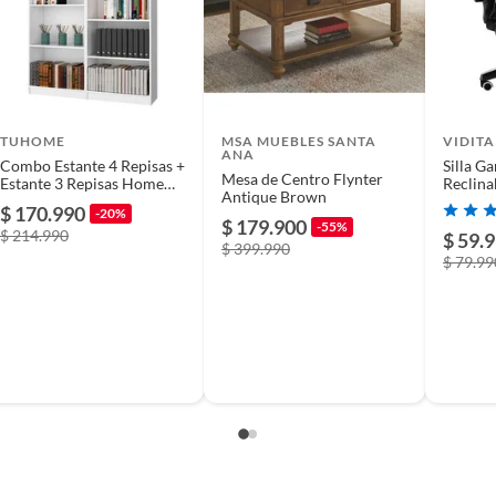
ado
TUHOME
MSA MUEBLES SANTA
VIDITA
ANA
Combo Estante 4 Repisas +
Silla 
rio plegable
Mesa de Centro Flynter
Estante 3 Repisas Home
Reclina
Antique Brown
Blanco
Reposa
$ 170.990
-20%
$ 179.900
-55%
$ 214.990
$ 59.
$ 399.990
$ 79.99
s