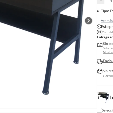
−
Tipo
:
E
Ver más
Este p
Cód. de
Entrega e
Sin st
Selecci
Mostrar
Envío 
Sin re
Cerril
L
Selecc