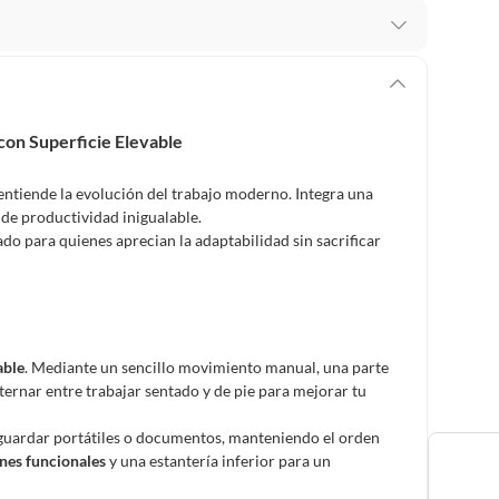
 te arrepientes de la compra.
os intactos y sin uso, tal como te lo entregamos. Ten
hay ciertas categorías que no tienen este derecho:
con Superficie Elevable
edan deteriorarse o caducar con rapidez.
entiende la evolución del trabajo moderno. Integra una
 de productividad inigualable.
ñado para quienes aprecian la adaptabilidad sin sacrificar
ucto
. Debe estar en perfecto estado, con todas sus
arga electrónica, por ejemplo, cupones de experiencia o
able
. Mediante un sencillo movimiento manual, una parte
ternar entre trabajar sentado y de pie para mejorar tu
usados, reparados, abiertos, de segunda selección,
s en esa condición a un precio reducido.
guardar portátiles o documentos, manteniendo el orden
itaminas, entre otros análogos.
nes funcionales
y una estantería inferior para un