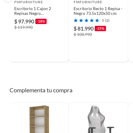
FMFURNITURE
FMFURNITURE
Escritorio 1 Cajon 2
Escritorio Recto 1 Repisa -
Requiere armado
Sí
Repisas Negro
Negro 73.5x120x50 cm
73x110x43.6 cm…
$ 97.990
5
(2)
-18%
$ 119.990
$ 81.990
-25%
Material del mueble
MDF,Me
$ 108.990
Características del escritorio
Expand
Productos en combo
No
Garantía del proveedor en meses
6
Complementa tu compra
Modelo
WEB-S
Incluye
1 Escrit