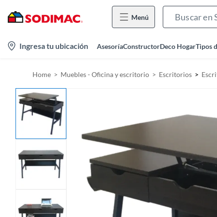
Menú
l
Ingresa tu ubicación
Asesoría
Constructor
Deco Hogar
Tipos 
o
c
Home
Muebles - Oficina y escritorio
Escritorios
Escri
a
t
i
o
n
-
i
c
o
n