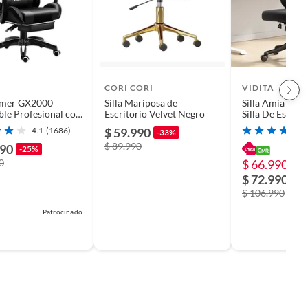
CORI CORI
VIDITA
Gamer GX2000
Silla Mariposa de
Silla Amia Erg
ble Profesional con
Escritorio Velvet Negro
Silla De Escrit
piés-Negro
Lumbar Elástico
4.1
(1686)
$ 59.990
-33%
Oficina
$ 89.990
990
-25%
0
$ 66.990
-3
$ 72.990
$ 106.990
Patrocinado