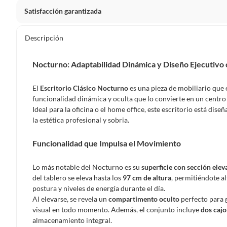
Satisfacción garantizada
Por ley, tienes hasta
10 días para devolver un producto
si
Descripción
Debe estar en perfecto estado, con todas sus etiquetas, sell
en cuenta que lo debes haber comprado por internet y que 
Nocturno: Adaptabilidad Dinámica y Diseño Ejecutivo 
Productos que, por su naturaleza, no puedan ser devueltos, pu
Confeccionados a la medida.
El
Escritorio Clásico Nocturno
es una pieza de mobiliario que 
De uso personal.
funcionalidad dinámica y oculta que lo convierte en un centro
Ideal para la oficina o el home office, este escritorio está dise
En sodimac.cl te damos
30 días desde que recibes el prod
la estética profesional y sobria.
etiquetas y sin uso, tal como te lo entregamos.
Funcionalidad que Impulsa el Movimiento
Productos digitales que se entregan a través de una desc
programas para el computador.
Lo más notable del Nocturno es su
superficie con sección elev
Productos a pedido o confeccionados a medida.
del tablero se eleva hasta los
97 cm de altura
, permitiéndote al
Productos que han sido informados como imperfectos, 
postura y niveles de energía durante el día.
remanufacturados o con alguna deficiencia, que sean comprado
Al elevarse, se revela un
compartimento oculto
perfecto para 
Alimentos, bebidas, medicamentos, suplementos alimenticios, v
visual en todo momento. Además, el conjunto incluye
dos cajo
Pinturas de un color a solicitud.
almacenamiento integral.