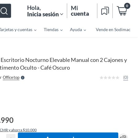
0
Hola
,
Mi
cuenta
Inicia sesión
Tarjetas y cuentas
Tiendas
Ayuda
Vende en Sodimac
o
f
n
I
Escritorio Nocturno Elevable Manual con 2 Cajones y
r
e
imento Oculto - Café Oscuro
l
l
e
(0)
r
Officetop
S
.990
 CMR y ahorra $10.000