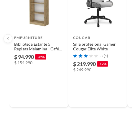
Acabado
Enchap
Alto
77 cm
FMFURNITURE
COUGAR
Biblioteca Estante 5
Silla profesional Gamer
Tipo
Escrito
Repisas Melamina - Café
Cougar Elite White
Claro 180.6x62.8x29 cm
$ 94.990
3
(1)
-39%
$ 154.990
$ 219.990
-12%
Ancho
120 cm
$ 249.990
Profundidad
60
Garantía
6 mese