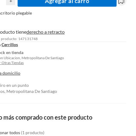
Agregar al carro
+
scritorio plegable
roducto tiene
derecho a retracto
l producto: 147131748
n
Cerrillos
ock en tienda
on Ubicacion, Metropolitana De Santiago
 Otras Tiendas
a domicilio
tiro en un punto
los, Metropolitana De Santiago
o más comprado con este producto
ionar todos
(1 producto)