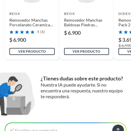
BEOX
BEOX
DIDEV
Removedor Manchas
Removedor Manchas
Remov
Porcelanato Ceramicas
Baldosas Piedras
Pack 2
1 Lt con gatillo
Naturales 1 Lt con
5
(1)
$ 6.900
gatillo
$ 6.900
$ 3.6
$ 6.99
VER PRODUCTO
VER PRODUCTO
V
¿Tienes dudas sobre este producto?
Nuestra IA puede ayudarte. Si no
encuentra una respuesta, nuestro equipo
te responderá.
Escribe una pregunta