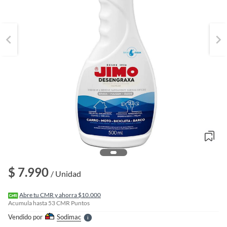
o
f
n
$ 7.990
I
/ Unidad
r
e
l
Abre tu CMR y ahorra $10.000
l
Acumula hasta
53
CMR Puntos
e
Vendido por
Sodimac
S