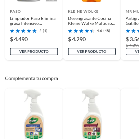
PASO
KLEINE WOLKE
MR M
Limpiador Paso Elimina
Desengrasante Cocina
Antigr
grasa Intensivo
Kleine Wolke Multiuso 1
Gatill
Universal Multiuso 500
Litro Aroma Pino
Cocina
5
(1)
4.6
(48)
ml
$ 4.490
$ 4.290
$ 3.5
$ 4.29
VER PRODUCTO
VER PRODUCTO
V
Complementa tu compra