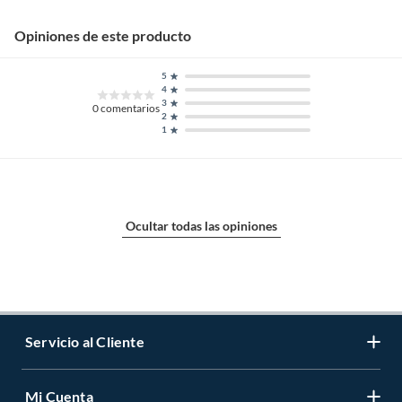
Opiniones de este producto
5
4
3
0
comentarios
2
1
Ocultar todas las opiniones
Servicio al Cliente
Mi Cuenta
Contáctanos