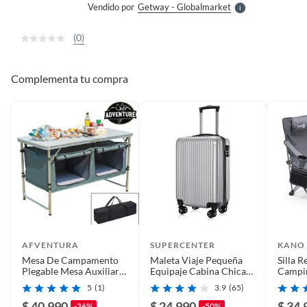
Vendido por
Getway - Globalmarket
S
(0)
Complementa tu compra
AFVENTURA
SUPERCENTER
KANO
Mesa De Campamento
Maleta Viaje Pequeña
Silla 
Plegable Mesa Auxiliar
Equipaje Cabina Chica
Campi
Plegable Gris
De Mano Gris
Reposa
5
(1)
3.9
(65)
$ 40.990
$ 24.990
$ 34.
-36%
-50%