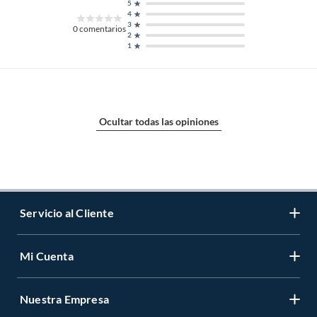
5
4
3
0
comentarios
2
1
Ocultar todas las opiniones
Servicio al Cliente
Mi Cuenta
Contáctanos
Medios de Pago
Nuestra Empresa
Registrate
Cambios y Devoluciones