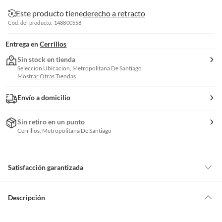
Este producto tiene
derecho a retracto
Cód. del producto: 148800558
Entrega en
Cerrillos
Sin stock en tienda
Seleccion Ubicacion, Metropolitana De Santiago
Mostrar Otras Tiendas
Envío a domicilio
Sin retiro en un punto
Cerrillos, Metropolitana De Santiago
Satisfacción garantizada
Por ley, tienes hasta
10 días para devolver un producto
si te arrepientes
de la compra.
Descripción
Debe estar en perfecto estado, con todas sus etiquetas, sellos intactos y
sin uso, tal como te lo entregamos. Ten en cuenta que lo debes haber