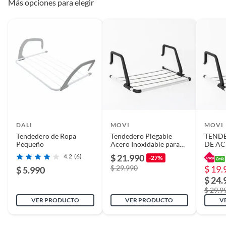
Más opciones para elegir
Alto
81
Plegable
Si
Material de
Metal
organizadores
DALI
MOVI
MOVI
Tendedero de Ropa
Condicion del
Nuevo
Tendedero Plegable
TENDE
Pequeño
Acero Inoxidable para
DE A
producto
Balcón Ventana y
INOXI
4.2
(6)
$ 21.990
-27%
Radiador Ajustable
AJUST
$ 29.990
$ 19.
BALC
$ 5.990
RADI
Modelo
R-003401
$ 24.
$ 29.9
VER PRODUCTO
VER PRODUCTO
V
País de origen
España