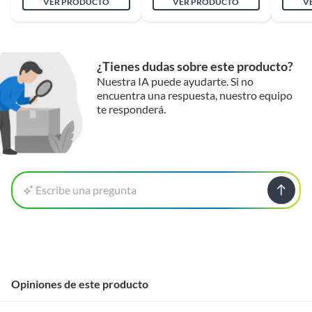
VER PRODUCTO
VER PRODUCTO
V
¿Tienes dudas sobre este producto?
Nuestra IA puede ayudarte. Si no
encuentra una respuesta, nuestro equipo
te responderá.
Escribe una pregunta
Opiniones de este producto