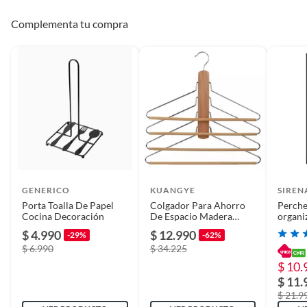
Complementa tu compra
GENERICO
KUANGYE
SIREN
Porta Toalla De Papel
Colgador Para Ahorro
Perche
Cocina Decoración
De Espacio Madera
organi
Natural
calzad
$ 4.990
$ 12.990
-29%
-62%
armab
$ 6.990
$ 34.225
$ 10.
$ 11.
$ 21.9