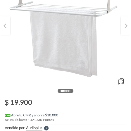
o
f
n
$ 19.900
I
r
e
l
Abre tu CMR y ahorra $10.000
l
Acumula hasta
132
CMR Puntos
e
Vendido por
Audioplus
S