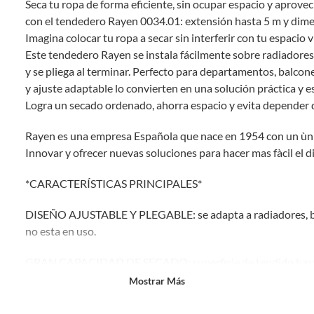
Seca tu ropa de forma eficiente, sin ocupar espacio y aprov
comprado por internet y que hay ciertas categorías que no tienen este
derecho:
con el tendedero Rayen 0034.01: extensión hasta 5 m y dime
Imagina colocar tu ropa a secar sin interferir con tu espacio vi
Productos que, por su naturaleza, no puedan ser devueltos,
Este tendedero Rayen se instala fácilmente sobre radiadores
puedan deteriorarse o caducar con rapidez.
y se pliega al terminar. Perfecto para departamentos, balcon
Confeccionados a la medida.
y ajuste adaptable lo convierten en una solución práctica y es
De uso personal.
Logra un secado ordenado, ahorra espacio y evita depender 
En sodimac.cl te damos
30 días desde que recibes el producto
. Debe
estar en perfecto estado, con todas sus etiquetas y sin uso, tal como te lo
Rayen es una empresa Española que nace en 1954 con un ùni
entregamos.
Innovar y ofrecer nuevas soluciones para hacer mas fàcil el di
Productos digitales que se entregan a través de una descarga
electrónica, por ejemplo, cupones de experiencia o programas
*CARACTERÍSTICAS PRINCIPALES*
para el computador.
Productos a pedido o confeccionados a medida.
DISEÑO AJUSTABLE Y PLEGABLE: se adapta a radiadores, ba
Productos que han sido informados como imperfectos, usados,
no esta en uso.
reparados, abiertos, de segunda selección, remanufacturados o
con alguna deficiencia, que sean comprados en esa condición a
GRAN CAPACIDAD DE SECADO: superficie de tendido hasta 5
un precio reducido.
Mostrar Más
Alimentos, bebidas, medicamentos, suplementos alimenticios,
vitaminas, entre otros análogos.
AHORRO DE ESPACIO Y EFICIENCIA: libera superficies del p