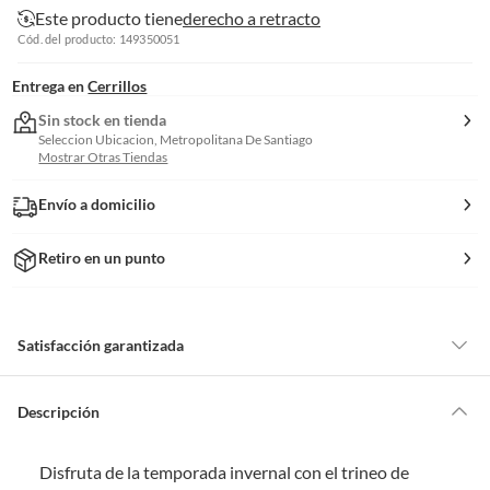
Este producto tiene
derecho a retracto
Cód. del producto: 149350051
Entrega en
Cerrillos
Sin stock en tienda
Seleccion Ubicacion, Metropolitana De Santiago
Mostrar Otras Tiendas
Envío a domicilio
Retiro en un punto
Satisfacción garantizada
Por ley, tienes hasta
10 días para devolver un producto
si te arrepientes
de la compra.
Descripción
Debe estar en perfecto estado, con todas sus etiquetas, sellos intactos y
sin uso, tal como te lo entregamos. Ten en cuenta que lo debes haber
Disfruta de la temporada invernal con el trineo de
comprado por internet y que hay ciertas categorías que no tienen este