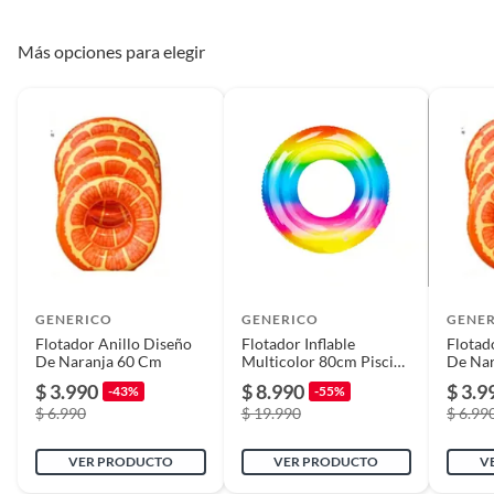
entretenimiento al aire libre. Su diseño ligero facilita el
Plantas.
transporte y almacenamiento, convirtiéndolo en el
De uso personal.
Condicion del
Nuevo
Más opciones para elegir
compañero perfecto para tus aventuras invernales.
producto
Modelo
varios
Material
Plástico
Ancho
80 cm
GENERICO
GENERICO
GENE
Flotador Anillo Diseño
Flotador Inflable
Flotad
De Naranja 60 Cm
Multicolor 80cm Piscina
De Na
Niños
$ 3.990
$ 8.990
$ 3.9
-43%
-55%
$ 6.990
$ 19.990
$ 6.99
VER PRODUCTO
VER PRODUCTO
V