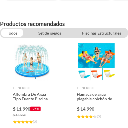
Productos recomendados
Todos
Set de juegos
Piscinas Estructurales
Juegos para Piscina
Accesorios de Piscina
Inflables y juegos para piscina
GENERICO
GENERICO
Alfombra De Agua
Hamaca de agua
Tipo Fuente Piscina
plegable colchón de
Regadores Para
aire inflable para
Niños
piscina
$
11.990
$
14.990
-25%
$
15.990
(
5
)
(
2
)