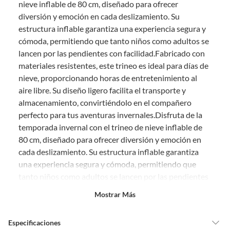
derecho:
nieve inflable de 80 cm, diseñado para ofrecer
diversión y emoción en cada deslizamiento. Su
Productos que, por su naturaleza, no puedan ser devueltos,
estructura inflable garantiza una experiencia segura y
puedan deteriorarse o caducar con rapidez.
cómoda, permitiendo que tanto niños como adultos se
Confeccionados a la medida.
lancen por las pendientes con facilidad.Fabricado con
De uso personal.
materiales resistentes, este trineo es ideal para días de
En sodimac.cl te damos
30 días desde que recibes el producto
. Debe
nieve, proporcionando horas de entretenimiento al
estar en perfecto estado, con todas sus etiquetas y sin uso, tal como te lo
aire libre. Su diseño ligero facilita el transporte y
entregamos.
almacenamiento, convirtiéndolo en el compañero
Productos digitales que se entregan a través de una descarga
perfecto para tus aventuras invernales.
Disfruta de la
electrónica, por ejemplo, cupones de experiencia o programas
temporada invernal con el trineo de nieve inflable de
para el computador.
80 cm, diseñado para ofrecer diversión y emoción en
Productos a pedido o confeccionados a medida.
cada deslizamiento. Su estructura inflable garantiza
Productos que han sido informados como imperfectos, usados,
una experiencia segura y cómoda, permitiendo que
reparados, abiertos, de segunda selección, remanufacturados o
tanto niños como adultos se lancen por las pendientes
con alguna deficiencia, que sean comprados en esa condición a
un precio reducido.
con facilidad.
Mostrar Más
Alimentos, bebidas, medicamentos, suplementos alimenticios,
vitaminas, entre otros análogos.
Fabricado con materiales resistentes, este trineo es
Especificaciones
ideal para días de nieve, proporcionando horas de
Pinturas de un color a solicitud.