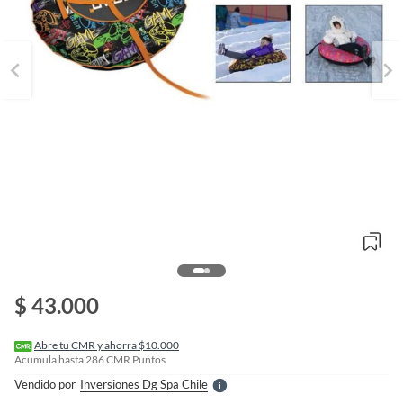
o
f
n
$ 43.000
I
r
e
l
Abre tu CMR y ahorra $10.000
l
Acumula hasta
286
CMR Puntos
e
Vendido por
Inversiones Dg Spa Chile
S