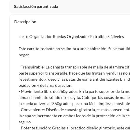
Satisfacción garantizada
Por ley, tienes hasta
10 días para devolver un producto
si
Descripción
Debe estar en perfecto estado, con todas sus etiquetas, sell
en cuenta que lo debes haber comprado por internet y que 
carro Organizador Ruedas Organizador Extraible 5 Niveles
Productos que, por su naturaleza, no puedan ser devueltos, pu
Confeccionados a la medida.
Este carrito rodante no se limita a una habitación. Su versatil
hogar.
De uso personal.
En sodimac.cl te damos
30 días desde que recibes el prod
- Transpirable: La canasta transpirable de malla de alambre cif
etiquetas y sin uso, tal como te lo entregamos.
parte superior transpirable, hace que las frutas y verduras no
revestimiento grueso y las patas de goma antideslizantes brind
Productos digitales que se entregan a través de una desc
oxidación y de larga duración.
programas para el computador.
- Movimiento libre de 360grados. En la parte superior de la me
Productos a pedido o confeccionados a medida.
almacenamiento sólido no se agita. Coloque las cosas de maner
la rueda universal, 360grados para una fácil limpieza, movimie
Productos que han sido informados como imperfectos, 
- Conveniente: Diseño de canasta giratoria, es más conveniente
remanufacturados o con alguna deficiencia, que sean comprado
la capa se incrementa en ambos lados de la protección de la c
Alimentos, bebidas, medicamentos, suplementos alimenticios, v
seguro.
Pinturas de un color a solicitud.
- Potente función: Gracias al práctico diseño giratorio, este 