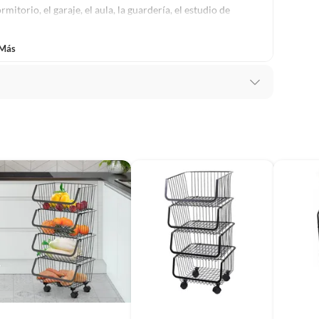
mitorio, el garaje, el aula, la guardería, el estudio de
 Más
zador
s
rganizador con Ruedas Multiuso 5 niveles Rectangular