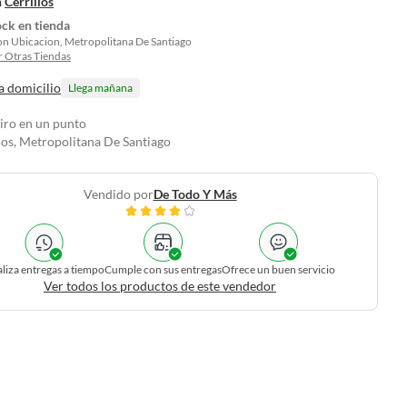
n
Cerrillos
ock en tienda
on Ubicacion, Metropolitana De Santiago
 Otras Tiendas
a domicilio
Llega mañana
tiro en un punto
los, Metropolitana De Santiago
Vendido por
De Todo Y Más
liza entregas a tiempo
Cumple con sus entregas
Ofrece un buen servicio
Ver todos los productos de este vendedor