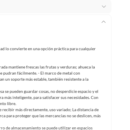
 te arrepientes de la compra.
os intactos y sin uso, tal como te lo entregamos. Ten
hay ciertas categorías que no tienen este derecho:
edan deteriorarse o caducar con rapidez.
idad lo convierte en una opción práctica para cualquier
ucto
. Debe estar en perfecto estado, con todas sus
rada mantiene frescas las frutas y verduras; ahueca la
 se pudran fácilmente. - El marco de metal con
an un soporte más estable, también resistente a la
arga electrónica, por ejemplo, cupones de experiencia o
sa se pueden guardar cosas, no desperdicie espacio y el
a más inteligente, para satisfacer sus necesidades. Con
nto libre.
usados, reparados, abiertos, de segunda selección,
 recibir más directamente, uso variado; La distancia de
s en esa condición a un precio reducido.
erca para proteger que las mercancías no se deslicen, más
itaminas, entre otros análogos.
carro de almacenamiento se puede utilizar en espacios