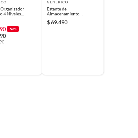
ICO
GENERICO
 Organizador
Estante de
o 4 Niveles
Almacenamiento
.5x40 cm
Organizador Multiuso 3
$ 69.490
Niveles con Ruedas
990
-53%
990
990