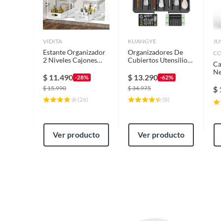
VIDITA
KUANGYE
JU
Estante Organizador
Organizadores De
CO
2 Niveles Cajones
Cubiertos Utensilios
Ca
Ganchos Repisas
Cajon 8
Ne
Cocina Baño
Compartimento
$
11.490
$
13.290
-28%
-62%
$
15.990
$
34.975
$
(
26
)
(
8
)
Ver producto
Ver producto