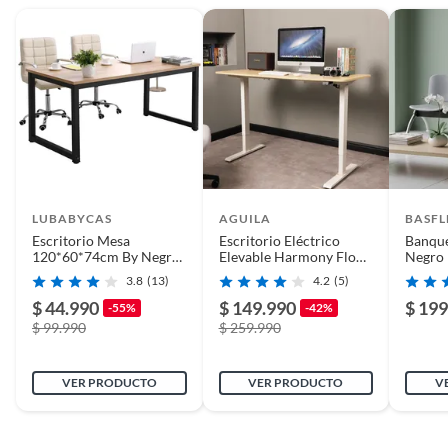
LUBABYCAS
AGUILA
BASFL
Escritorio Mesa
Escritorio Eléctrico
Banque
120*60*74cm By Negro
Elevable Harmony Flow
Negro
Lubabycas
140 cm - Arce y Blanco
3.8
(13)
4.2
(5)
$ 44.990
$ 149.990
$ 199
-55%
-42%
$ 99.990
$ 259.990
VER PRODUCTO
VER PRODUCTO
V