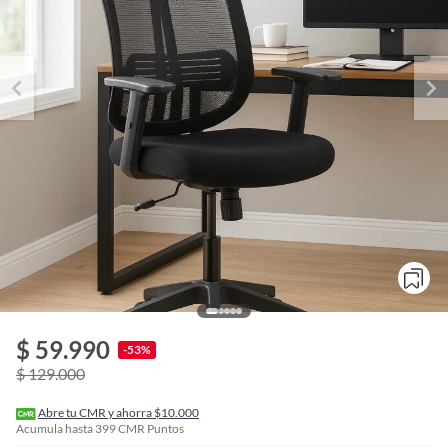
o
f
$ 59.990
n
-53%
I
$ 129.000
r
e
l
Abre tu CMR y ahorra $10.000
l
Acumula hasta
399
CMR Puntos
e