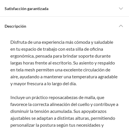
Satisfacción garantizada
Por ley, tienes hasta
10 días para devolver un producto
si te arrepientes
de la compra.
Descripción
Debe estar en perfecto estado, con todas sus etiquetas, sellos intactos y
sin uso, tal como te lo entregamos. Ten en cuenta que lo debes haber
Disfruta de una experiencia más cómoda y saludable
comprado por internet y que hay ciertas categorías que no tienen este
derecho:
en tu espacio de trabajo con esta silla de oficina
ergonómica, pensada para brindar soporte durante
Productos que, por su naturaleza, no puedan ser devueltos,
largas horas frente al escritorio. Su asiento y respaldo
puedan deteriorarse o caducar con rapidez.
en tela mesh permiten una excelente circulación de
Confeccionados a la medida.
aire, ayudando a mantener una temperatura agradable
De uso personal.
y mayor frescura a lo largo del día.
En sodimac.cl te damos
30 días desde que recibes el producto
. Debe
estar en perfecto estado, con todas sus etiquetas y sin uso, tal como te lo
Incluye un práctico reposacabezas de malla, que
entregamos.
favorece la correcta alineación del cuello y contribuye a
Productos digitales que se entregan a través de una descarga
disminuir la tensión acumulada. Sus apoyabrazos
electrónica, por ejemplo, cupones de experiencia o programas
ajustables se adaptan a distintas alturas, permitiendo
para el computador.
personalizar la postura según tus necesidades y
Productos a pedido o confeccionados a medida.