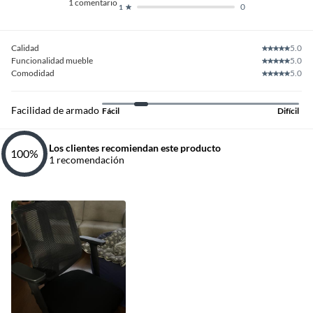
1
comentario
0
1
Calidad
5.0
Funcionalidad mueble
5.0
Comodidad
5.0
Facilidad de armado
Fácil
Difícil
Los clientes recomiendan este producto
100
%
1
recomendación