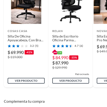
COSAS CASA
RELAN
NOVA
Silla De Oficina
Silla de Escritorio
Silla E
Apoyacabeza, Con Brazo
Oficina Parma
Pro N
Regulable Doha
Ergonomus
3.2
(5)
4.7
(6)
$ 69.
$ 149.
$ 69.990
-41%
$ 119.000
$ 84.990
-35%
$ 87.990
$ 129.990
Patrocinado
VER PRODUCTO
VER PRODUCTO
V
Complementa tu compra