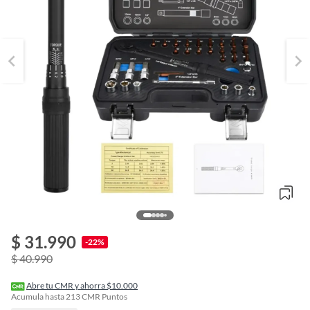
$ 31.990
o
-22%
f
$ 40.990
n
I
r
Abre tu CMR y ahorra $10.000
e
Acumula hasta
213
CMR Puntos
l