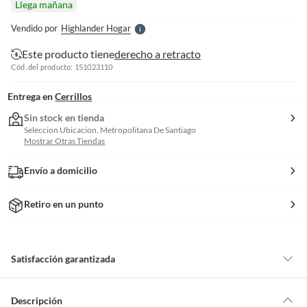
Llega mañana
l
e
Vendido por
Highlander Hogar
S
Este producto tiene
derecho a retracto
Cód. del producto: 151023110
Entrega en
Cerrillos
Sin stock en tienda
Seleccion Ubicacion, Metropolitana De Santiago
Mostrar Otras Tiendas
Envío a domicilio
Retiro en un punto
Satisfacción garantizada
Por ley, tienes hasta
10 días para devolver un producto
si te arrepientes
de la compra.
Descripción