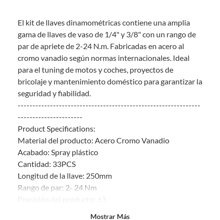
Debe estar en perfecto estado, con todas sus etiquetas, sellos intactos y
sin uso, tal como te lo entregamos. Ten en cuenta que lo debes haber
El kit de llaves dinamométricas contiene una amplia
comprado por internet y que hay ciertas categorías que no tienen este
derecho:
gama de llaves de vaso de 1/4" y 3/8" con un rango de
par de apriete de 2-24 N.m. Fabricadas en acero al
Productos que, por su naturaleza, no puedan ser devueltos,
cromo vanadio según normas internacionales. Ideal
puedan deteriorarse o caducar con rapidez.
para el tuning de motos y coches, proyectos de
Confeccionados a la medida.
bricolaje y mantenimiento doméstico para garantizar la
De uso personal.
seguridad y fiabilidad.
En sodimac.cl te damos
30 días desde que recibes el producto
. Debe
--------------------------------------------------------------
estar en perfecto estado, con todas sus etiquetas y sin uso, tal como te lo
----------------------
entregamos.
Product Specifications:
Productos digitales que se entregan a través de una descarga
Material del producto: Acero Cromo Vanadio
electrónica, por ejemplo, cupones de experiencia o programas
Acabado: Spray plástico
para el computador.
Cantidad: 33PCS
Productos a pedido o confeccionados a medida.
Longitud de la llave: 250mm
Productos que han sido informados como imperfectos, usados,
Rango de par: 2- 24 Nm
reparados, abiertos, de segunda selección, remanufacturados o
Precisión del producto: ±3
con alguna deficiencia, que sean comprados en esa condición a
un precio reducido.
Pantalla:Graduada
Mostrar Más