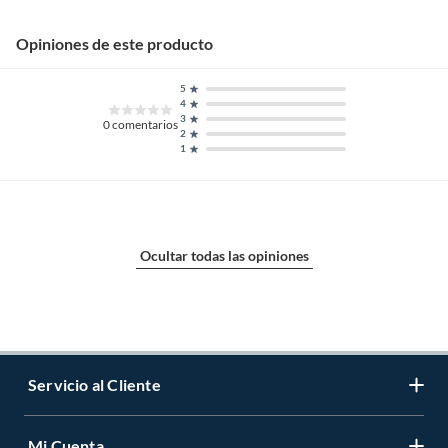
Opiniones de este producto
5
4
3
0
comentarios
2
1
Ocultar todas las opiniones
Servicio al Cliente
Mi Cuenta
Contáctanos