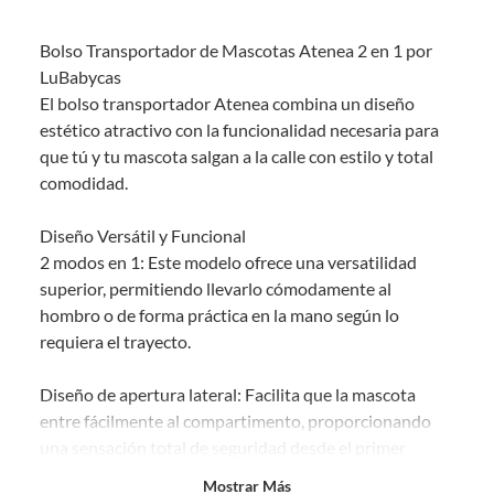
Debe estar en perfecto estado, con todas sus etiquetas, sellos intactos y
sin uso, tal como te lo entregamos. Ten en cuenta que lo debes haber
Bolso Transportador de Mascotas Atenea 2 en 1 por
comprado por internet y que hay ciertas categorías que no tienen este
derecho:
LuBabycas
El bolso transportador Atenea combina un diseño
Productos que, por su naturaleza, no puedan ser devueltos,
estético atractivo con la funcionalidad necesaria para
puedan deteriorarse o caducar con rapidez.
que tú y tu mascota salgan a la calle con estilo y total
Confeccionados a la medida.
comodidad.
De uso personal.
En sodimac.cl te damos
30 días desde que recibes el producto
. Debe
Diseño Versátil y Funcional
estar en perfecto estado, con todas sus etiquetas y sin uso, tal como te lo
2 modos en 1: Este modelo ofrece una versatilidad
entregamos.
superior, permitiendo llevarlo cómodamente al
Productos digitales que se entregan a través de una descarga
hombro o de forma práctica en la mano según lo
electrónica, por ejemplo, cupones de experiencia o programas
requiera el trayecto.
para el computador.
Productos a pedido o confeccionados a medida.
Diseño de apertura lateral: Facilita que la mascota
Productos que han sido informados como imperfectos, usados,
entre fácilmente al compartimento, proporcionando
reparados, abiertos, de segunda selección, remanufacturados o
una sensación total de seguridad desde el primer
con alguna deficiencia, que sean comprados en esa condición a
un precio reducido.
momento.
Mostrar Más