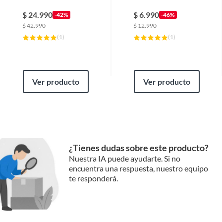
Termómetro y Cojín
Para Invierno Gris
Estrella
$
24.990
$
6.990
-42%
-46%
$
42.990
$
12.990
(
1
)
(
1
)
Ver producto
Ver producto
¿Tienes dudas sobre este producto?
Nuestra IA puede ayudarte. Si no
encuentra una respuesta, nuestro equipo
te responderá.