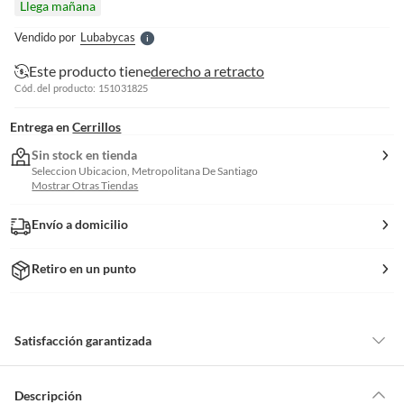
Llega mañana
l
e
Vendido por
Lubabycas
S
Este producto tiene
derecho a retracto
Cód. del producto: 151031825
Entrega en
Cerrillos
Sin stock en tienda
Seleccion Ubicacion, Metropolitana De Santiago
Mostrar Otras Tiendas
Envío a domicilio
Retiro en un punto
Satisfacción garantizada
Por ley, tienes hasta
10 días para devolver un producto
si te arrepientes
de la compra.
Descripción