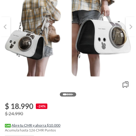
$ 18.990
o
-24%
f
$ 24.990
n
I
r
Abre tu CMR y ahorra $10.000
e
Acumula hasta
126
CMR Puntos
l