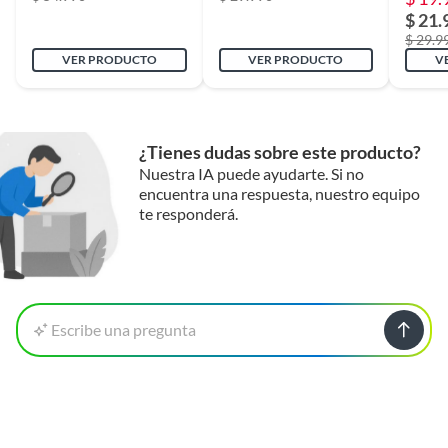
Grupo de edad
7 - 12 meses
$ 21.
$ 29.9
VER PRODUCTO
VER PRODUCTO
V
Plegable
No
Altura del asiento
38 cm
¿Tienes dudas sobre este producto?
Nuestra IA puede ayudarte. Si no
encuentra una respuesta, nuestro equipo
Dimensiones
38 x 39 x 45 cm
te responderá.
Garantía
6 meses
Escribe una pregunta