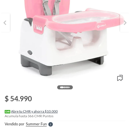
o
f
n
$ 54.990
I
r
e
l
Abre tu CMR y ahorra $10.000
l
Acumula hasta
366
CMR Puntos
e
Vendido por
Summer Fun
S