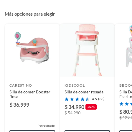
Características:
Plantas.
Respaldo ajustable
De uso personal.
Cuenta con arnés de
Sí
Más opciones para elegir
Altura regulable
seguridad
Soportes retráctiles antideslizantes
Arnés de 5 puntas
Tapiz
No
desmontable/lavable
País de origen
China
Condicion del
Nuevo
CARESTINO
KIDSCOOL
BBQO
producto
Silla de comer Booster
Silla de comer rosada
Silla 
Rosa
Escrit
4.5
(38)
Rosad
$ 36.999
Reclinable
No
$ 34.990
-36%
$ 80.
$ 54.990
$ 129.
Productos en combo
No
Patrocinado