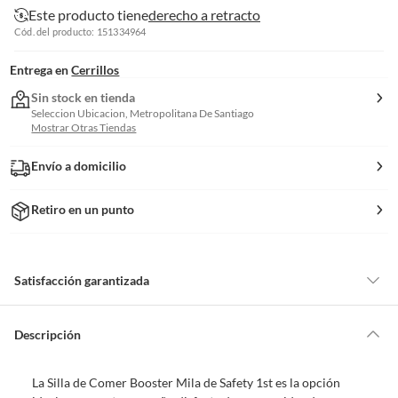
Este producto tiene
derecho a retracto
Cód. del producto: 151334964
Entrega en
Cerrillos
Sin stock en tienda
Seleccion Ubicacion, Metropolitana De Santiago
Mostrar Otras Tiendas
Envío a domicilio
Retiro en un punto
Satisfacción garantizada
Por ley, tienes hasta
10 días para devolver un producto
si te arrepientes
de la compra.
Descripción
Debe estar en perfecto estado, con todas sus etiquetas, sellos intactos y
sin uso, tal como te lo entregamos. Ten en cuenta que lo debes haber
La Silla de Comer Booster Mila de Safety 1st es la opción
comprado por internet y que hay ciertas categorías que no tienen este