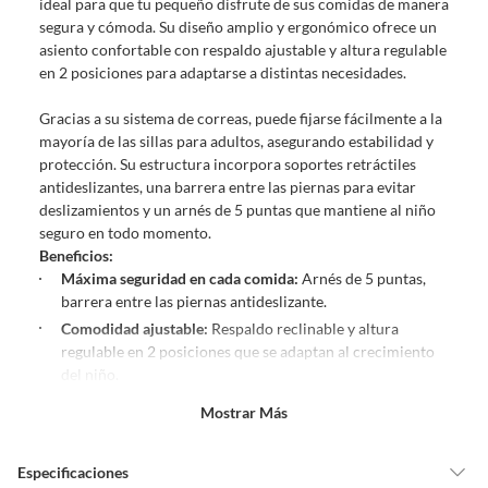
ideal para que tu pequeño disfrute de sus comidas de manera
derecho:
segura y cómoda. Su diseño amplio y ergonómico ofrece un
Productos que, por su naturaleza, no puedan ser devueltos,
asiento confortable con respaldo ajustable y altura regulable
puedan deteriorarse o caducar con rapidez.
en 2 posiciones para adaptarse a distintas necesidades.
Confeccionados a la medida.
De uso personal.
Gracias a su sistema de correas, puede fijarse fácilmente a la
mayoría de las sillas para adultos, asegurando estabilidad y
En sodimac.cl te damos
30 días desde que recibes el producto
. Debe
protección. Su estructura incorpora soportes retráctiles
estar en perfecto estado, con todas sus etiquetas y sin uso, tal como te lo
antideslizantes, una barrera entre las piernas para evitar
entregamos.
deslizamientos y un arnés de 5 puntas que mantiene al niño
Productos digitales que se entregan a través de una descarga
seguro en todo momento.
electrónica, por ejemplo, cupones de experiencia o programas
Beneficios:
para el computador.
Máxima seguridad en cada comida:
Arnés de 5 puntas,
barrera entre las piernas antideslizante.
Productos a pedido o confeccionados a medida.
Comodidad ajustable:
Respaldo reclinable y altura
Productos que han sido informados como imperfectos, usados,
regulable en 2 posiciones que se adaptan al crecimiento
reparados, abiertos, de segunda selección, remanufacturados o
del niño.
con alguna deficiencia, que sean comprados en esa condición a
un precio reducido.
Estabilidad garantizada:
Sistema de correas que permite
Mostrar Más
fijarla firmemente a la mayoría de las sillas para adultos.
Alimentos, bebidas, medicamentos, suplementos alimenticios,
Uso práctico y versátil:
Ideal para acompañar al bebé en
vitaminas, entre otros análogos.
Especificaciones
distintas etapas y en diferentes espacios del hogar.
Pinturas de un color a solicitud.