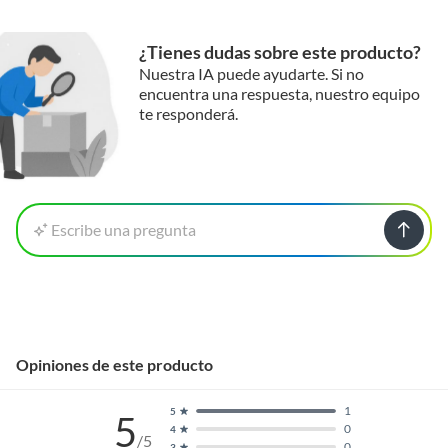
protección knuckle PVC/rubber, puño
extendido velcro, reflective strips, anti-slip
¿Tienes dudas sobre este producto?
rubber strips palma
Nuestra IA puede ayudarte. Si no
Tamaño del paquete: 39x26x6 cm ​
encuentra una respuesta, nuestro equipo
Tamaño del producto: Total longitud 31.2-
te responderá.
33.6 cm (S-XXL), palma ancho 10-11.6 cm,
Peso del paquete: aprox. 370g
Peso del producto: 307g (par de guantes)
Escribe una pregunta
Contenido del paquete:
1 par de guantes
Rockbros 0354
full finger​
GUIA DE TALLAS:
Opiniones de este producto
1
5
5
0
4
/5
0
3