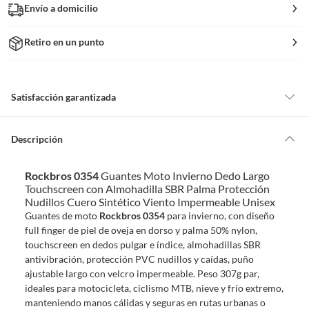
Envío a domicilio
Retiro en un punto
Satisfacción garantizada
Por ley, tienes hasta
10 días para devolver un producto
si te arrepientes
de la compra.
Descripción
Debe estar en perfecto estado, con todas sus etiquetas, sellos intactos y
sin uso, tal como te lo entregamos. Ten en cuenta que lo debes haber
Rockbros 0354
Guantes Moto Invierno Dedo Largo
comprado por internet y que hay ciertas categorías que no tienen este
Touchscreen con Almohadilla SBR Palma Protección
derecho:
Nudillos Cuero Sintético Viento Impermeable Unisex
Productos que, por su naturaleza, no puedan ser devueltos,
Guantes de moto
Rockbros 0354
para invierno, con diseño
puedan deteriorarse o caducar con rapidez.
full finger de piel de oveja en dorso y palma 50% nylon,
touchscreen en dedos pulgar e índice, almohadillas SBR
Confeccionados a la medida.
antivibración, protección PVC nudillos y caídas, puño
De uso personal.
ajustable largo con velcro impermeable. Peso 307g par,
En sodimac.cl te damos
30 días desde que recibes el producto
. Debe
ideales para motocicleta, ciclismo MTB, nieve y frío extremo,
estar en perfecto estado, con todas sus etiquetas y sin uso, tal como te lo
manteniendo manos cálidas y seguras en rutas urbanas o