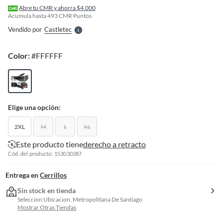
l
Abre tu CMR y ahorra $4.000
l
Acumula hasta
493
CMR Puntos
e
Vendido por
Castletec
S
Color:
#FFFFFF
Elige una opción:
2XL
M
L
XL
Este producto tiene
derecho a retracto
Cód. del producto: 153030387
Entrega en
Cerrillos
Sin stock en tienda
Seleccion Ubicacion, Metropolitana De Santiago
Mostrar Otras Tiendas