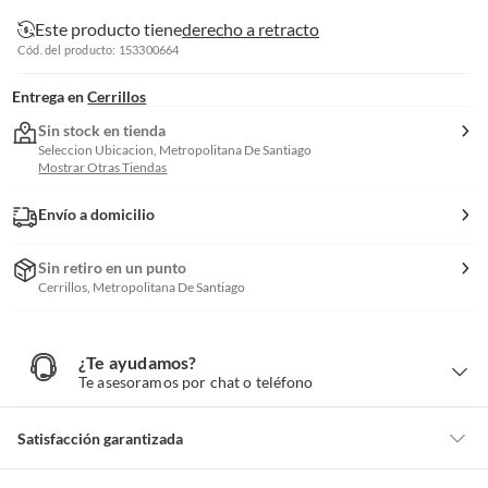
Este producto tiene
derecho a retracto
Cód. del producto: 153300664
Entrega en
Cerrillos
Sin stock en tienda
Seleccion Ubicacion, Metropolitana De Santiago
Mostrar Otras Tiendas
Envío a domicilio
Sin retiro en un punto
Cerrillos, Metropolitana De Santiago
¿Te ayudamos?
¿
T
Te asesoramos por chat o teléfono
e
a
y
u
d
Satisfacción garantizada
a
m
o
s
Por ley, tienes hasta
10 días para devolver un producto
si te arrepientes
?