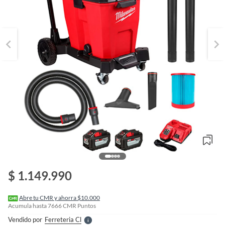
o
f
n
$ 1.149.990
I
r
e
l
Abre tu CMR y ahorra $10.000
l
Acumula hasta
7666
CMR Puntos
e
Vendido por
Ferreteria Cl
S