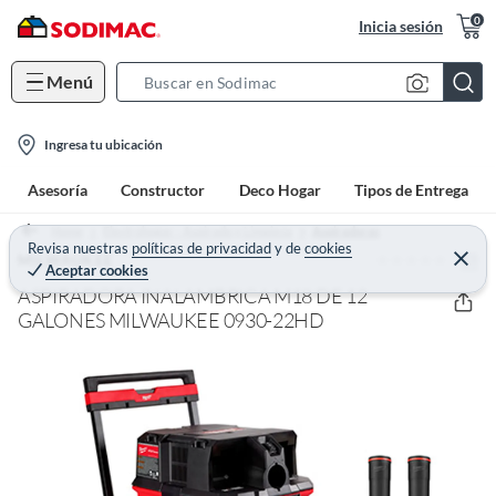
0
Inicia sesión
Menú
S
e
l
a
Ingresa tu ubicación
o
r
Asesoría
Constructor
Deco Hogar
Tipos de Entrega
c
c
a
h
Home
Electrohogar - Aspirado y Limpieza
Aspiradoras
t
Revisa nuestras
políticas de privacidad
y
de
cookies
B
(0)
C
MILWAUKEE
Aceptar cookies
e
i
a
r
ASPIRADORA INALAMBRICA M18 DE 12
o
r
r
a
GALONES MILWAUKEE 0930-22HD
n
r
-
i
c
o
n