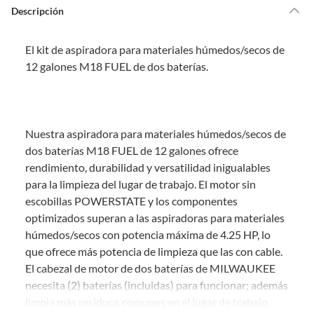
de la compra.
Descripción
Debe estar en perfecto estado, con todas sus etiquetas, sellos intactos y
sin uso, tal como te lo entregamos. Ten en cuenta que lo debes haber
El kit de aspiradora para materiales húmedos/secos de
comprado por internet y que hay ciertas categorías que no tienen este
derecho:
12 galones M18 FUEL de dos baterías.
Productos que, por su naturaleza, no puedan ser devueltos,
puedan deteriorarse o caducar con rapidez.
Confeccionados a la medida.
Nuestra aspiradora para materiales húmedos/secos de
De uso personal.
dos baterías M18 FUEL de 12 galones ofrece
En sodimac.cl te damos
30 días desde que recibes el producto
. Debe
rendimiento, durabilidad y versatilidad inigualables
estar en perfecto estado, con todas sus etiquetas y sin uso, tal como te lo
para la limpieza del lugar de trabajo. El motor sin
entregamos.
escobillas POWERSTATE y los componentes
Productos digitales que se entregan a través de una descarga
optimizados superan a las aspiradoras para materiales
electrónica, por ejemplo, cupones de experiencia o programas
húmedos/secos con potencia máxima de 4.25 HP, lo
para el computador.
que ofrece más potencia de limpieza que las con cable.
Productos a pedido o confeccionados a medida.
El cabezal de motor de dos baterías de MILWAUKEE
Productos que han sido informados como imperfectos, usados,
necesita (2) baterías (incluidas) para funcionar; además
reparados, abiertos, de segunda selección, remanufacturados o
limpia más residuos comunes en el lugar de trabajo,
con alguna deficiencia, que sean comprados en esa condición a