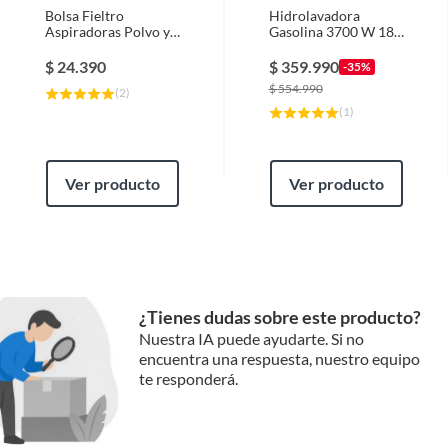
POTENCIA MÁXIMA DE 4,25 HP
Bolsa Fieltro
Hidrolavadora
ASPIRADORAS PARA MATERIALES
Aspiradoras Polvo y
Gasolina 3700 W 186
Agua WD4 / WD5 /
Bar 82HYGPW2700
HÚMEDOS/SECOS
WD6
$
24.390
$
359.990
-35%
$
554.990
(
2
)
(
1
)
INSTALACIONES
DURADERO
RUEDAS Y MANGUERAS
Ver producto
Ver producto
INSTALACIONES
VERSÁTIL:
DE ASPIRADORA PARA MATERIALES
¿Tienes dudas sobre este producto?
HÚMEDOS/SECOS
Nuestra IA puede ayudarte. Si no
encuentra una respuesta, nuestro equipo
te responderá.