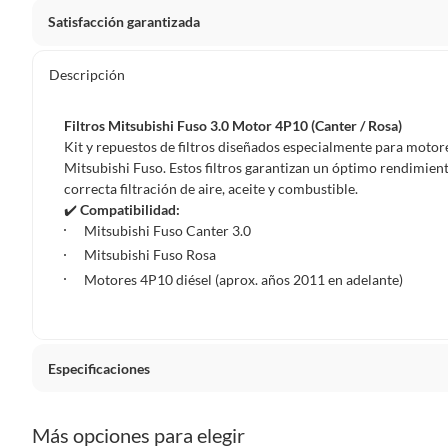
Satisfacción garantizada
Por ley, tienes hasta
10 días para devolver un producto
si
Descripción
Debe estar en perfecto estado, con todas sus etiquetas, sell
en cuenta que lo debes haber comprado por internet y que 
Filtros Mitsubishi Fuso 3.0 Motor 4P10 (Canter / Rosa)
Productos que, por su naturaleza, no puedan ser devueltos, pu
Kit y repuestos de filtros diseñados especialmente para motor
Confeccionados a la medida.
Mitsubishi Fuso. Estos filtros garantizan un óptimo rendimien
correcta filtración de aire, aceite y combustible.
De uso personal.
✔️
Compatibilidad:
En sodimac.cl te damos
30 días desde que recibes el prod
Mitsubishi Fuso Canter 3.0
etiquetas y sin uso, tal como te lo entregamos.
Mitsubishi Fuso Rosa
Motores 4P10 diésel (aprox. años 2011 en adelante)
Productos digitales que se entregan a través de una desc
programas para el computador.
Productos a pedido o confeccionados a medida.
Productos que han sido informados como imperfectos, 
Especificaciones
remanufacturados o con alguna deficiencia, que sean comprado
Alimentos, bebidas, medicamentos, suplementos alimenticios, v
Condicion del producto
Nuevo
Pinturas de un color a solicitud.
Más opciones para elegir