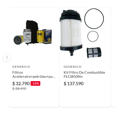
Plantas.
De uso personal.
Productos en combo
No
País de origen
Japón
Modelo
FUSO 4
Alto
30
GENERICO
GENERICO
Filtros
Kit Filtro De Combustible
Color
ORIGI
Aceite+aire+petróleo+pole
Fk13850Nn
n Mahindra Pick Up 11/18
$ 32.790
$ 137.590
-15%
$ 38.490
Ancho
30
Largo
30