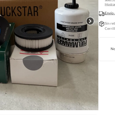
Selecci
Mostrar
Envío 
Sin re
Cerril
No