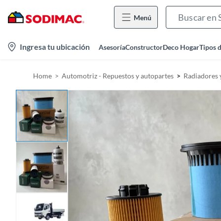
Menú
l
Ingresa tu ubicación
Asesoría
Constructor
Deco Hogar
Tipos 
o
c
Home
Automotriz - Repuestos y autopartes
Radiadores y
a
t
i
o
n
-
i
c
o
n