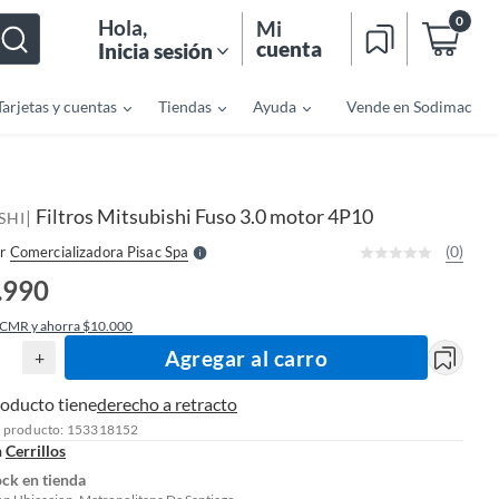
0
Hola
,
Mi
cuenta
Inicia sesión
Tarjetas y cuentas
Tiendas
Ayuda
Vende en Sodimac
o
f
n
I
r
e
Filtros Mitsubishi Fuso 3.0 motor 4P10
|
l
SHI
l
e
(0)
r
Comercializadora Pisac Spa
S
.990
 CMR y ahorra $10.000
Agregar al carro
+
roducto tiene
derecho a retracto
l producto: 153318152
n
Cerrillos
ock en tienda