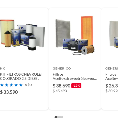
P10
HK
GENERICO
GENER
KIT FILTROS CHEVROLET
Filtros
Filtros
NAL
COLORADO 2.8 DIESEL
Aceite+aire+petróleo+pole
Aceite+
n Peugeot 307 1.6 06/10
n Maxus
5
(1)
$ 38.690
$ 26.
-15%
$ 45.490
$ 30.99
$ 33.590