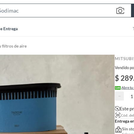
S
e
a
de Entrega
r
c
 filtros de aire
h
B
MITSUBI
a
Vendido po
r
$ 289
Abre tu
−
Este p
Cód. de
Entrega e
Sin st