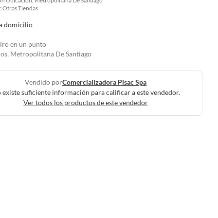
on Ubicacion, Metropolitana De Santiago
 Otras Tiendas
a domicilio
tiro en un punto
los, Metropolitana De Santiago
Vendido por
Comercializadora Pisac Spa
 existe suficiente información para calificar a este vendedor.
Ver todos los productos de este vendedor