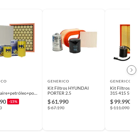
ICO
GENERICO
GENERICO
Kit Filtros HYUNDAI
Kit Filtros MB
aire+petróleo+pole
PORTER 2.5
315 415 515
 T60 2.8 17/22
390
$ 61.990
$ 99.990
-15%
-1
0
$ 67.190
$ 111.090