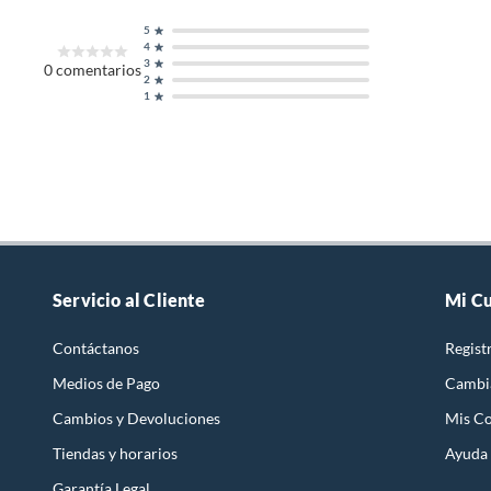
5
4
3
0
comentarios
2
1
Servicio al Cliente
Mi C
Contáctanos
Regist
Medios de Pago
Cambi
Cambios y Devoluciones
Mis C
Tiendas y horarios
Ayuda
Garantía Legal