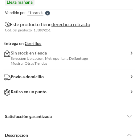
Llega mañana
l
e
Vendido por
Etbrands
S
Este producto tiene
derecho a retracto
Cód. del producto: 153889251
Entrega en
Cerrillos
Sin stock en tienda
Seleccion Ubicacion, Metropolitana De Santiago
Mostrar Otras Tiendas
Envío a domicilio
Retiro en un punto
Satisfacción garantizada
Por ley, tienes hasta
10 días para devolver un producto
si te arrepientes
de la compra.
Descripción