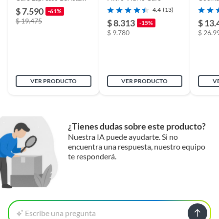
Cafetera Cafetería
$ 7.590
4.4
(13)
-61%
$ 19.475
$ 8.313
$ 13.
-15%
$ 9.780
$ 26.9
VER PRODUCTO
VER PRODUCTO
V
¿Tienes dudas sobre este producto?
Nuestra IA puede ayudarte. Si no
encuentra una respuesta, nuestro equipo
te responderá.
Escribe una pregunta