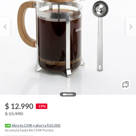
$ 12.990
o
-19%
f
$ 15.990
n
I
r
Abre tu CMR y ahorra $10.000
e
Acumula hasta
86
CMR Puntos
l