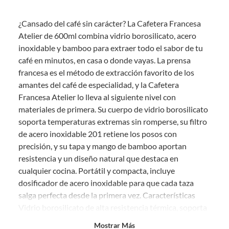
Debe estar en perfecto estado, con todas sus etiquetas, sellos intactos y
sin uso, tal como te lo entregamos. Ten en cuenta que lo debes haber
¿Cansado del café sin carácter? La Cafetera Francesa
comprado por internet y que hay ciertas categorías que no tienen este
derecho:
Atelier de 600ml combina vidrio borosilicato, acero
inoxidable y bamboo para extraer todo el sabor de tu
Productos que, por su naturaleza, no puedan ser devueltos,
café en minutos, en casa o donde vayas. La prensa
puedan deteriorarse o caducar con rapidez.
francesa es el método de extracción favorito de los
Confeccionados a la medida.
amantes del café de especialidad, y la Cafetera
De uso personal.
Francesa Atelier lo lleva al siguiente nivel con
En sodimac.cl te damos
30 días desde que recibes el producto
. Debe
materiales de primera. Su cuerpo de vidrio borosilicato
estar en perfecto estado, con todas sus etiquetas y sin uso, tal como te lo
soporta temperaturas extremas sin romperse, su filtro
entregamos.
de acero inoxidable 201 retiene los posos con
Productos digitales que se entregan a través de una descarga
precisión, y su tapa y mango de bamboo aportan
electrónica, por ejemplo, cupones de experiencia o programas
resistencia y un diseño natural que destaca en
para el computador.
cualquier cocina. Portátil y compacta, incluye
Productos a pedido o confeccionados a medida.
dosificador de acero inoxidable para que cada taza
Productos que han sido informados como imperfectos, usados,
salga perfecta desde la primera vez. Características
reparados, abiertos, de segunda selección, remanufacturados o
Vidrio borosilicato de alta resistencia térmica, soporta
con alguna deficiencia, que sean comprados en esa condición a
un precio reducido.
temperaturas de hasta 90-96°C sin dilatarse ni
Mostrar Más