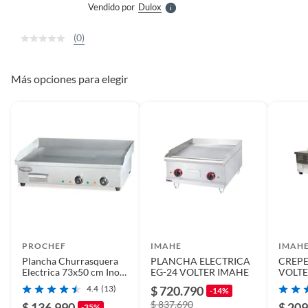
Vendido por
Dulox
S
(0)
Más opciones para elegir
PROCHEF
IMAHE
IMAH
Plancha Churrasquera
PLANCHA ELECTRICA
CREPE
Electrica 73x50 cm Inox
EG-24 VOLTER IMAHE
VOLTE
EG820
4.4
(13)
$ 720.790
-14%
$ 837.690
$ 136.990
$ 209
-35%