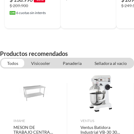
$ 209.900
$ 249.
6
cuotas sin interés
Productos recomendados
Todos
Visicooler
Panaderia
Selladora al vacio
Pesas y Balanzas
Hervidores
Maquinas de Helados
IMAHE
VENTUS
MESON DE
Ventus Batidora
TRABAJO CENTRAL
Industrial VB-30 30