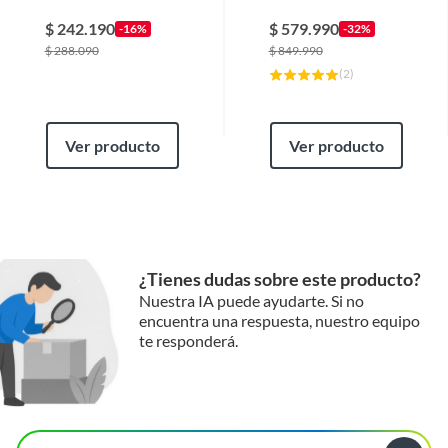
MED. 140 x 60 x 85
Lts
cm IMAHE
$
242.190
$
579.990
-16%
-32%
$
288.090
$
849.990
(
2
)
Ver producto
Ver producto
¿Tienes dudas sobre este producto?
Nuestra IA puede ayudarte. Si no
encuentra una respuesta, nuestro equipo
te responderá.