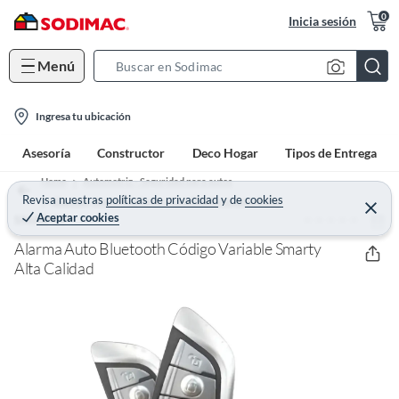
0
Inicia sesión
Menú
S
e
l
a
Ingresa tu ubicación
o
r
Asesoría
Constructor
Deco Hogar
Tipos de Entrega
c
c
a
h
Home
Automotriz - Seguridad para autos
t
Revisa nuestras
políticas de privacidad
y
de
cookies
B
Alarmas, Inmovilizadores y Localizadores para Autos
C
Aceptar cookies
(0)
e
SMARTY
i
a
r
o
r
r
Alarma Auto Bluetooth Código Variable Smarty
a
n
Alta Calidad
r
-
i
c
o
n