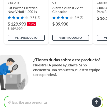
VELOTI
GTI
GENE
Kit Porton Electrico
Alarma Auto K9 Anti
Guía S
New Veloti 1.200 kg
Clonacion
Para P
Nylon
3.9
(18)
3.9
(7)
$ 16.
$ 129.990
$ 39.900
-19%
$ 159.990
VER PRODUCTO
VER PRODUCTO
V
¿Tienes dudas sobre este producto?
Nuestra IA puede ayudarte. Si no
encuentra una respuesta, nuestro equipo
te responderá.
Escribe una pregunta