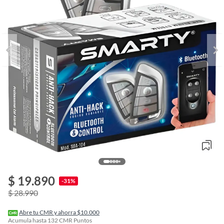
$ 19.890
o
-31%
f
$ 28.990
n
I
r
Abre tu CMR y ahorra $10.000
e
Acumula hasta
132
CMR Puntos