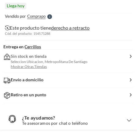
l
Llega hoy
l
e
Vendido por
Comprapo
S
Este producto tiene
derecho a retracto
Cód. del producto: 154571288
Entrega en
Cerrillos
Sin stock en tienda
Seleccion Ubicacion, Metropolitana De Santiago
Mostrar Otras Tiendas
Envío a domicilio
Retiro en un punto
¿Te ayudamos?
¿
T
Te asesoramos por chat o teléfono
e
a
y
u
d