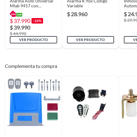
Alarma Auto Universal
Alarma K-fox Codigo
Inmovi
Tipo automotriz
Automóvil
Mlab 9417 con
Variable
Automó
Cortacorriente y Código
Ttim55
$ 28.960
$ 24.
Variable
Antipo
$ 37.990
$ 29.9
-16%
$ 39.990
$ 44.990
VER PRODUCTO
VER PRODUCTO
V
Complementa tu compra