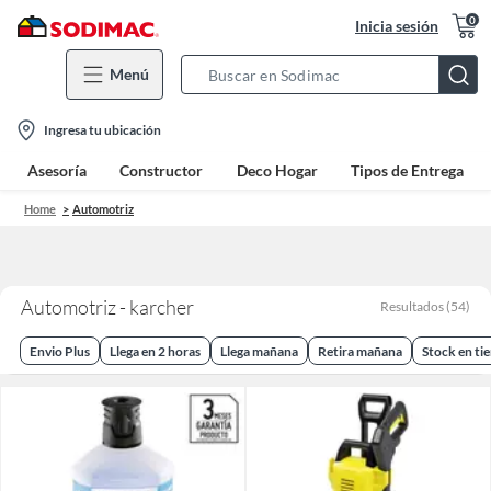
0
Inicia sesión
Menú
Search
Bar
location-
Ingresa tu ubicación
icon
Asesoría
Constructor
Deco Hogar
Tipos de Entrega
Home
Automotriz
Automotriz - karcher
Resultados
(
54
)
Envio Plus
Llega en 2 horas
Llega mañana
Retira mañana
Stock en ti