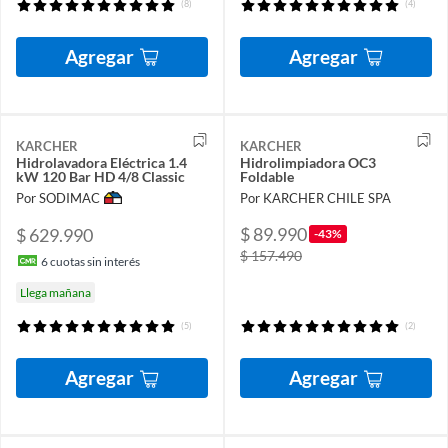
(8)
(4)
Agregar
Agregar
KARCHER
KARCHER
Hidrolavadora Eléctrica 1.4
Hidrolimpiadora OC3
kW 120 Bar HD 4/8 Classic
Foldable
Por SODIMAC
Por KARCHER CHILE SPA
$ 89.990
$ 629.990
-43%
$ 157.490
6
cuotas sin interés
Llega mañana
(5)
(2)
Agregar
Agregar