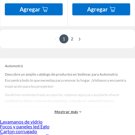
Agregar
Agregar
1
2
Automotriz
Descubre un amplio catálogo de productos en Sodimac para Automotriz.
Encuentra todo lo que necesitas para renovar tu hogar. ¡Visítanos y encuentra
inspiración para tus proyectos!
Desde herramientas hasta accesorios, estamos aquí para ayudarte a hacer
realidad tus ideas y renovar tus espacios, creando un ambiente único y
personalizado. Explora nuestra selección de herramientas, materiales y
Mostrar más
accesorios de calidad que te ayudarán a crear un espacio más tú.
Lavamanos de vidrio
Desde remodelaciones hasta proyectos de decoración, estamos aquí para hacer
Focos y paneles led Eglo
tus ideas realidad. ¡Visítanos y encuentra todo lo que tenemos para ofrecerte en
Carton corrugado
Automotriz!