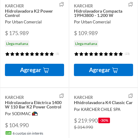
KARCHER
KARCHER
Hidrolavadora K2 Power
Hidrolavadora Compacta
Control
19943800 - 1.200 W
Por Urban Comercial
Por Urban Comercial
$ 175.989
$ 109.989
Llega mañana
Llega mañana
(1)
(23)
Agregar
Agregar
KARCHER
KARCHER
Hidrolavadora Eléctrica 1400
Hhidrolavadora K4 Classic Car
W 110 Bar K2 Power Control
Por KARCHER CHILE SPA
Por SODIMAC
$ 219.990
-30%
$ 104.990
$ 314.990
6
cuotas sin interés