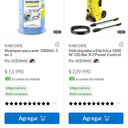
KARCHER
KARCHER
Shampoo para auto 1000ml, 3
Hidrolavadora Eléctrica 1600
en 1
W 120 Bar K3 Power Control
Por SODIMAC
Por SODIMAC
$ 13.990
$ 229.990
6
cuotas sin interés
6
cuotas sin interés
Llega mañana
Llega mañana
Retira mañana
Retira mañana
(50)
(67)
Agregar
Agregar