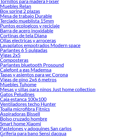
Tornillos para madera Fixser
Muebles Relan
Explora la variedad de productos de Automotriz en Sodimac
Box spring 2 plazas
Mesa de trabajo Durable
Herramientas, materiales y accesorios de calidad para tus proyectos y
Terciado mueblista 15mm
renovación de espacios. ¡Visítanos y descubre todo lo que tenemos para
Puntos ecologicos y reciclaje
ofrecerte!
Barra de acero inoxidable
Cortinas de tela Diana
Encuentra una amplia variedad de productos de Automotriz en Sodimac.
Ollas electricas y arroceras
Encuentra todo lo necesario para tus proyectos de renovación y decoración.
Lavaplatos empotrados Modern space
¡Visítanos y haz tus ideas realidad!
Parlantes 6 5 pulgadas
Vigas 2x5
Composteras
Parlantes bluetooth Prosound
Calefont a gas Mademsa
Tapas y asientos para wc Corona
Vigas de pino 2x6 6 metros
Muebles Tuhome
Mesas y sillas para ninos Just home collection
Gatos Peludines
Caja estanca 100x100
Ventiladores techo Hunter
Toalla microfibra Fitnics
Aspiradoras Bissell
Bolso cruzado hombre
Smart home Xiaomi
Pastelones y adoquines San carlos
Griferia para bano Sensi dacqua