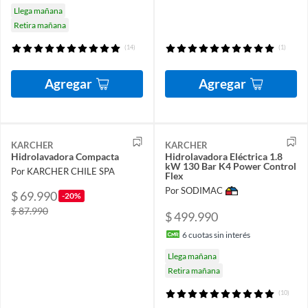
Llega mañana
Retira mañana
(14)
(1)
Agregar
Agregar
KARCHER
KARCHER
Hidrolavadora Compacta
Hidrolavadora Eléctrica 1.8
kW 130 Bar K4 Power Control
Por KARCHER CHILE SPA
Flex
Por SODIMAC
$ 69.990
-20%
$ 87.990
$ 499.990
6
cuotas sin interés
Llega mañana
Retira mañana
(10)