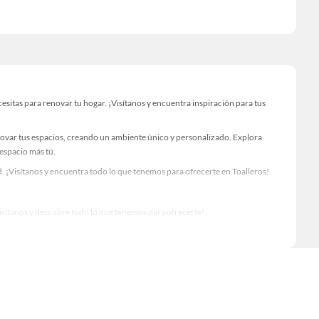
itas para renovar tu hogar. ¡Visítanos y encuentra inspiración para tus
novar tus espacios, creando un ambiente único y personalizado. Explora
 espacio más tú.
 ¡Visítanos y encuentra todo lo que tenemos para ofrecerte en Toalleros!
Visítanos y descubre todo lo que tenemos para ofrecerte!
o para tus proyectos de renovación y decoración. ¡Visítanos y haz tus ideas