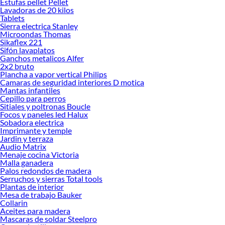
Estufas pellet Pellet
Lavadoras de 20 kilos
Tablets
Sierra electrica Stanley
Microondas Thomas
Sikaflex 221
Sifón lavaplatos
Ganchos metalicos Alfer
2x2 bruto
Plancha a vapor vertical Philips
Camaras de seguridad interiores D motica
Mantas infantiles
Cepillo para perros
Sitiales y poltronas Boucle
Focos y paneles led Halux
Sobadora electrica
Imprimante y temple
Jardin y terraza
Audio Matrix
Menaje cocina Victoria
Malla ganadera
Palos redondos de madera
Serruchos y sierras Total tools
Plantas de interior
Mesa de trabajo Bauker
Collarin
Aceites para madera
Mascaras de soldar Steelpro