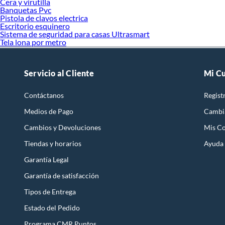
Cera y virutilla
Banquetas Pvc
Pistola de clavos electrica
Escritorio esquinero
Sistema de seguridad para casas Ultrasmart
Tela lona por metro
Servicio al Cliente
Mi C
Contáctanos
Regist
Medios de Pago
Cambi
Cambios y Devoluciones
Mis C
Tiendas y horarios
Ayuda
Garantía Legal
Garantía de satisfacción
Tipos de Entrega
Estado del Pedido
Programa CMR Puntos