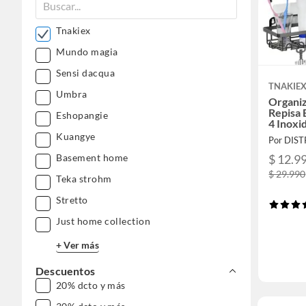
Tnakiex
Mundo magia
Sensi dacqua
TNAKIE
Umbra
Organi
Repisa 
Eshopangie
4 Inoxi
Kuangye
$ 12.9
Basement home
$ 29.990
Teka strohm
Stretto
Just home collection
+ Ver más
Descuentos
20% dcto y más