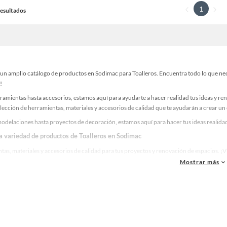
1
 Resultados
un amplio catálogo de productos en Sodimac para Toalleros. Encuentra todo lo que neces
!
ramientas hasta accesorios, estamos aquí para ayudarte a hacer realidad tus ideas y re
lección de herramientas, materiales y accesorios de calidad que te ayudarán a crear un
delaciones hasta proyectos de decoración, estamos aquí para hacer tus ideas realidad.
la variedad de productos de Toalleros en Sodimac
as, materiales y accesorios de calidad para tus proyectos y renovación de espacios. ¡
Mostrar más
 una amplia variedad de productos de Toalleros en Sodimac. Encuentra todo lo necesari