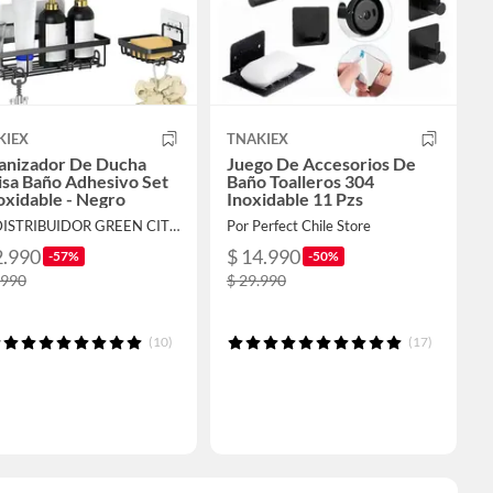
KIEX
TNAKIEX
anizador De Ducha
Juego De Accesorios De
isa Baño Adhesivo Set
Baño Toalleros 304
oxidable - Negro
Inoxidable 11 Pzs
Por DISTRIBUIDOR GREEN CITY SpA
Por Perfect Chile Store
2.990
$ 14.990
-57%
-50%
.990
$ 29.990
(10)
(17)