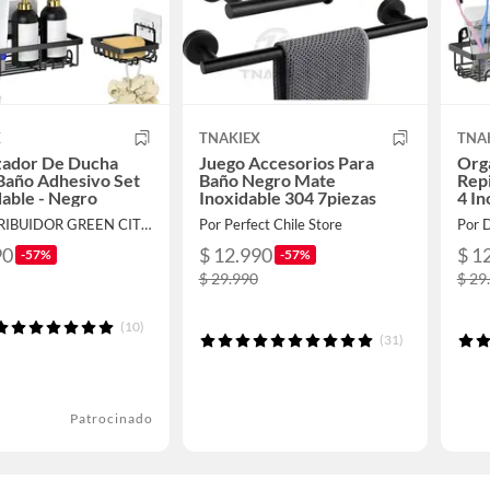
X
TNAKIEX
TNA
zador De Ducha
Juego Accesorios Para
Org
Baño Adhesivo Set
Baño Negro Mate
Rep
dable - Negro
Inoxidable 304 7piezas
4 In
Por DISTRIBUIDOR GREEN CITY SpA
Por Perfect Chile Store
90
$ 12.990
$ 1
-57%
-57%
$ 29.990
$ 29
(10)
(31)
Patrocinado