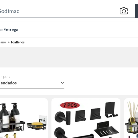
Search
Bar
de Entrega
Baño
Toalleros
r por
:
endados