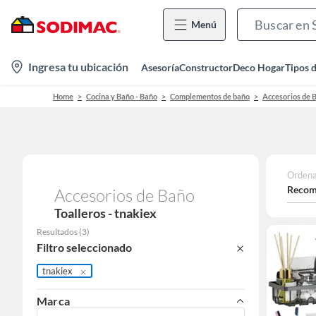
Menú
location-
Ingresa tu ubicación
Asesoría
Constructor
Deco Hogar
Tipos 
icon
Home
Cocina y Baño - Baño
Complementos de baño
Accesorios de 
Ordena
Recom
Accesorios de Baño
Toalleros - tnakiex
Resultados
(
3
)
Filtro seleccionado
tnakiex
Marca