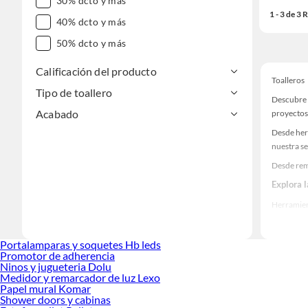
30% dcto y más
1 - 3 de 3
40% dcto y más
50% dcto y más
Calificación del producto
Toalleros
Tipo de toallero
Descubre 
Acabado
proyectos
Desde her
nuestra se
Desde remo
Explora 
Herramient
Encuentra
realidad!
Portalamparas y soquetes Hb leds
Promotor de adherencia
Ninos y jugueteria Dolu
Medidor y remarcador de luz Lexo
Papel mural Komar
Shower doors y cabinas