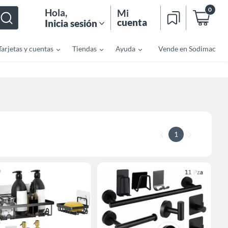
0
Hola
,
Mi
cuenta
Inicia sesión
Tarjetas y cuentas
Tiendas
Ayuda
Vende en Sodimac
1