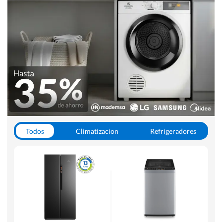
Todos
Climatizacion
Refrigeradores
Lavado y Secado
Cocinas
Aspiradoras
Hornos y Microondas
Otros