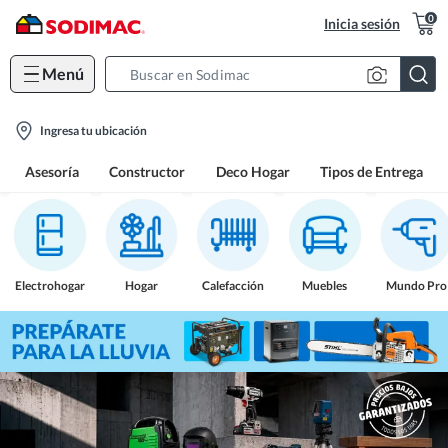
0
Inicia sesión
Menú
Search
Bar
location-
Ingresa tu ubicación
icon
Asesoría
Constructor
Deco Hogar
Tipos de Entrega
Electrohogar
Hogar
Calefacción
Muebles
Mundo Pro