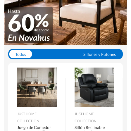
Todos
Sillones y Futones
Juegos de Comedor
Lamparas
Closets
Escritorios y Sillas PC
Racks y Muebles TV
Alfombras
JUST HOME
JUST HOME
COLLECTION
COLLECTION
Juego de Comedor
Sillón Reclinable