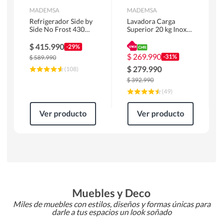
MADEMSA
MADEMSA
Refrigerador Side by
Lavadora Carga
Side No Frost 430
Superior 20 kg Inox
Litros Negro
MDWMT20S
MAS430B
$
415.990
-29%
$
269.990
-31%
$
589.990
$
279.990
(
108
)
$
392.990
(
49
)
Ver producto
Ver producto
Muebles y Deco
Miles de muebles con estilos, diseños y formas únicas para
darle a tus espacios un look soñado