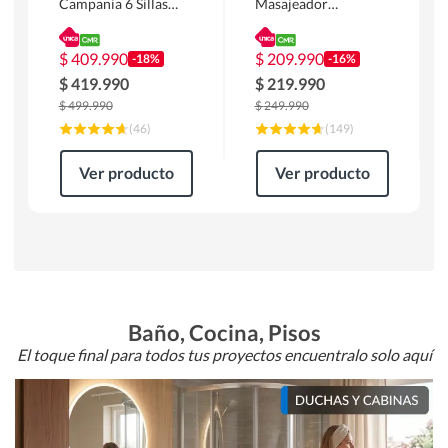
Campania 6 Sillas
Masajeador
Mesa Rectangular
Calentador 1 cuerpo
180 x 90 x 76 cm
Atlanta 91x101x94
Café
cm Negro
$
409.990
$
209.990
-18%
-16%
$
419.990
$
219.990
$
499.990
$
249.990
(
46
)
(
149
)
Ver producto
Ver producto
Baño, Cocina, Pisos
El toque final para todos tus proyectos encuentralo solo aquí