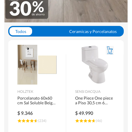
Todos
Ceramicas y Porcelanatos
Calefont y Termos
Pisos Vinilicos
WC y Sanitarios
Pisos Flotantes y Laminados
Pinturas
Duchas y Mamparas
HOLZTEK
SENSI DACQUA
Porcelanato 60x60
One Piece One piece
cm Sal Soluble Beige
a Piso 30,5 cm 6
1.44 m2
Litros Riva Blanco
$
9.346
$
49.990
(
234
)
(
46
)