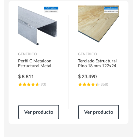
Escaleras
Soldadoras
Herramientas Manuales
Sierras Circulares
GENERICO
GENERICO
Perfil C Metalcon
Terciado Estructural
Estructural Metal
Pino 18 mm 122x244
62x20x0.85 mm 6 m
cm
$
8.811
$
23.490
(
93
)
(
868
)
Ver producto
Ver producto