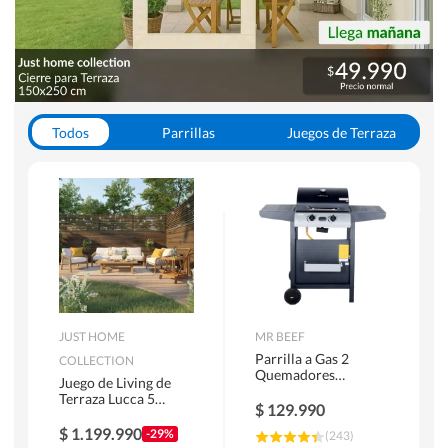
Todos
Parrillas
Juegos de Terraza
Toldos
JUST HOME
MR BEEF
Parrilla a Gas 2
COLLECTION
Quemadores
Juego de Living de
Bandejas Laterales
Terraza Lucca 5
$
129.990
Personas Natural
$
1.199.990
-29%
(
243
)