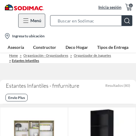
0
Inicia sesión
Menú
Search
Bar
location-
Ingresa tu ubicación
icon
Asesoría
Constructor
Deco Hogar
Tipos de Entrega
Home
Organización - Organizadores
Organizador de Juguetes
Estantes Infantiles
Estantes Infantiles - fmfurniture
Resultados
(
80
)
Envio Plus