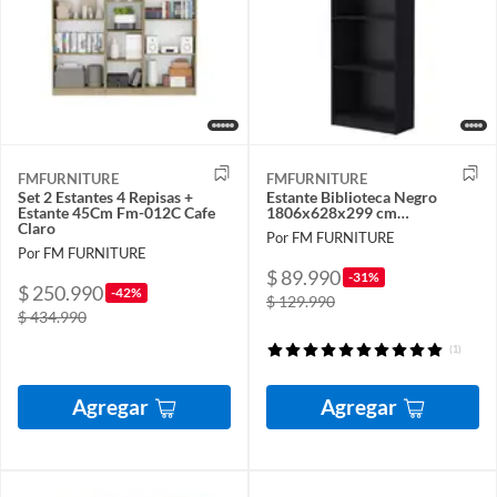
FMFURNITURE
FMFURNITURE
Set 2 Estantes 4 Repisas +
Estante Biblioteca Negro
Estante 45Cm Fm-012C Cafe
1806x628x299 cm…
Claro
Por FM FURNITURE
Por FM FURNITURE
$ 89.990
-31%
$ 250.990
-42%
$ 129.990
$ 434.990
(1)
Agregar
Agregar