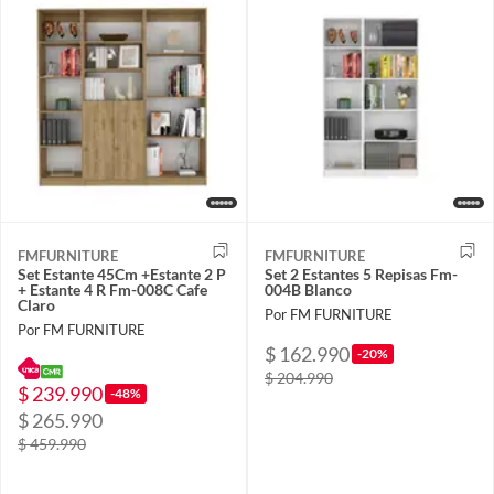
FMFURNITURE
FMFURNITURE
Set Estante 45Cm +Estante 2 P
Set 2 Estantes 5 Repisas Fm-
+ Estante 4 R Fm-008C Cafe
004B Blanco
Claro
Por FM FURNITURE
Por FM FURNITURE
$ 162.990
-20%
$ 204.990
$ 239.990
-48%
$ 265.990
$ 459.990