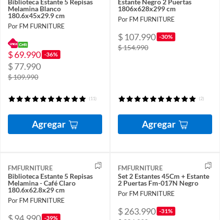
Biblioteca Estante 5 Repisas
Estante Negro 2 Puertas
Melamina Blanco
1806x628x299 cm
180.6x45x29.9 cm
Por FM FURNITURE
Por FM FURNITURE
$ 107.990
-30%
$ 154.990
$ 69.990
-36%
$ 77.990
$ 109.990
(11)
(2)
Agregar
Agregar
FMFURNITURE
FMFURNITURE
Biblioteca Estante 5 Repisas
Set 2 Estantes 45Cm + Estante
Melamina - Café Claro
2 Puertas Fm-017N Negro
180.6x62.8x29 cm
Por FM FURNITURE
Por FM FURNITURE
$ 263.990
-31%
$ 94.990
-39%