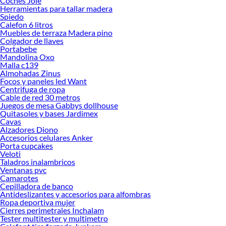
Coches Joie
Encuentra una amplia variedad de productos de Estantes Infantiles en Sodimac.
Herramientas para tallar madera
Encuentra todo lo necesario para tus proyectos de renovación y decoración.
Spiedo
¡Visítanos y haz tus ideas realidad!
Calefon 6 litros
Muebles de terraza Madera pino
Colgador de llaves
Portabebe
Mandolina Oxo
Malla c139
Almohadas Zinus
Focos y paneles led Want
Centrifuga de ropa
Cable de red 30 metros
Juegos de mesa Gabbys dollhouse
Quitasoles y bases Jardimex
Cavas
Alzadores Diono
Accesorios celulares Anker
Porta cupcakes
Veloti
Taladros inalambricos
Ventanas pvc
Camarotes
Cepilladora de banco
Antideslizantes y accesorios para alfombras
Ropa deportiva mujer
Cierres perimetrales Inchalam
Tester multitester y multimetro