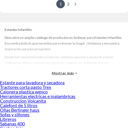
1
2
Estantes Infantiles
Descubre un amplio catálogo de productos en Sodimac para Estantes Infantiles.
Encuentra todo lo que necesitas para renovar tu hogar. ¡Visítanos y encuentra
inspiración para tus proyectos!
Desde herramientas hasta accesorios, estamos aquí para ayudarte a hacer
realidad tus ideas y renovar tus espacios, creando un ambiente único y
personalizado. Explora nuestra selección de herramientas, materiales y
Mostrar más
accesorios de calidad que te ayudarán a crear un espacio más tú.
Estante para lavadora y secadora
Desde remodelaciones hasta proyectos de decoración, estamos aquí para hacer
Tractores corta pasto Trex
tus ideas realidad. ¡Visítanos y encuentra todo lo que tenemos para ofrecerte en
Cajonera plastica wenco
Estantes Infantiles!
Herramientas electricas e inalambricas
Construccion Volcanita
Explora la variedad de productos de Estantes Infantiles en Sodimac
Calefont de 5 litros
Ollas Berlinger haus
Herramientas, materiales y accesorios de calidad para tus proyectos y
Sofas y sillones
renovación de espacios. ¡Visítanos y descubre todo lo que tenemos para
Libreros
ofrecerte!
Sabanas 400