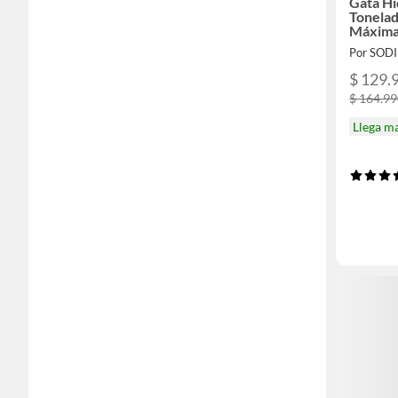
Gata Hi
Tonelad
Máxima
Por SOD
$ 129.
$ 164.9
Llega m