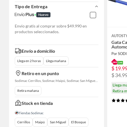
Tipo de Entrega
Nuevo
Envío gratis al comprar sobre $49.990 en
productos seleccionados.
AUTOST
Gata Ca
Automo
Envío a domicilio
Por SOD
Llega en 2 horas
Llega mañana
$ 19.9
Retiro en un punto
$ 34.9
Sodimac Cerrillos, Sodimac Maipú, Sodimac San Miguel, Sodimac El Bosque, Sodimac San Bernardo, Constructor Cantagallo, Sodimac Talagante, Sodimac San Fernando
Llega m
Retira 
Retira mañana
Stock en tienda
Tiendas Sodimac
Cerrillos
Maipú
San Miguel
El Bosque