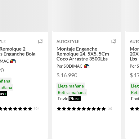
YLE
AUTOSTYLE
AUT
 Remolque 2
Montaje Enganche
Mon
s Enganche Bola
Remolque 24, 5X5, 5Cm
20X
Coco Arrastre 3500Lbs
Lbs
IMAC
Por SODIMAC
Por
90
$ 16.990
$ 1
añana
Llega mañana
Lle
mañana
Retira mañana
Ret
us
+
Envío
Plus
+
Env
(6)
(6)