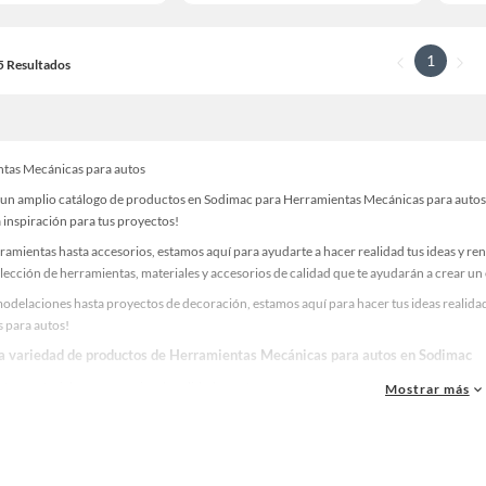
1
15 Resultados
tas Mecánicas para autos
un amplio catálogo de productos en Sodimac para Herramientas Mecánicas para autos. E
 inspiración para tus proyectos!
ramientas hasta accesorios, estamos aquí para ayudarte a hacer realidad tus ideas y re
lección de herramientas, materiales y accesorios de calidad que te ayudarán a crear un
odelaciones hasta proyectos de decoración, estamos aquí para hacer tus ideas realidad
 para autos!
la variedad de productos de Herramientas Mecánicas para autos en Sodimac
as, materiales y accesorios de calidad para tus proyectos y renovación de espacios. ¡
Mostrar más
 una amplia variedad de productos de Herramientas Mecánicas para autos en Sodimac. 
. ¡Visítanos y haz tus ideas realidad!