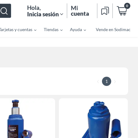
0
Hola
,
Mi
cuenta
Inicia sesión
Tarjetas y cuentas
Tiendas
Ayuda
Vende en Sodimac
1