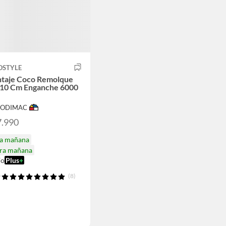
OSTYLE
taje Coco Remolque
10 Cm Enganche 6000
 SODIMAC
7.990
ga mañana
ira mañana
ío
Plus
+
(8)