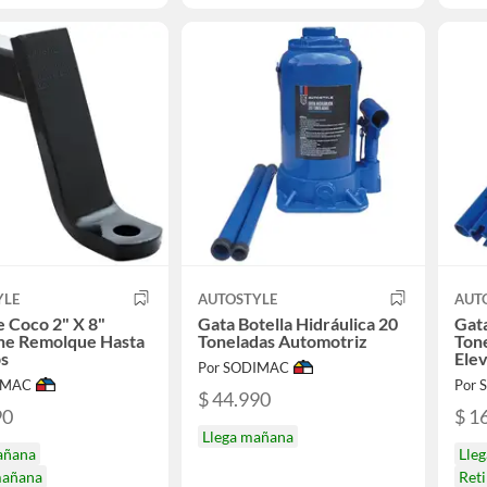
YLE
AUTOSTYLE
AUT
 Coco 2" X 8"
Gata Botella Hidráulica 20
Gata
he Remolque Hasta
Toneladas Automotriz
Ton
bs
Elev
Por SODIMAC
IMAC
Por
$ 44.990
90
$ 1
Llega mañana
añana
Lle
mañana
Ret