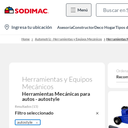
Menú
location-
Ingresa tu ubicación
Asesoría
Constructor
Deco Hogar
Tipos 
icon
Home
Automotriz - Herramientas y Equipos Mecánicos
Herramientas M
Ordena
Recom
Herramientas y Equipos
Mecánicos
Herramientas Mecánicas para
autos - autostyle
Resultados
(
15
)
Filtro seleccionado
autostyle