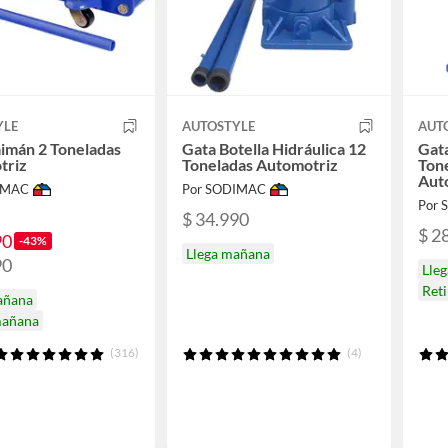
YLE
AUTOSTYLE
AUT
imán 2 Toneladas
Gata Botella Hidráulica 12
Gata
triz
Toneladas Automotriz
Tone
Aut
IMAC
Por SODIMAC
Por
$ 34.990
$ 2
90
-43%
Llega mañana
90
Lle
Ret
añana
mañana
(316)
(4)