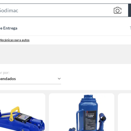
Search
Bar
de Entrega
ecánicas para autos
r por
:
endados