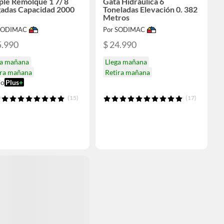
ple Remolque 1 7/ 8
Gata Hidráulica 6
gadas Capacidad 2000
Toneladas Elevación 0. 382
Metros
 SODIMAC
Por SODIMAC
5.990
$ 24.990
ga mañana
Llega mañana
ira mañana
Retira mañana
ío
Plus
+
(15)
(17)