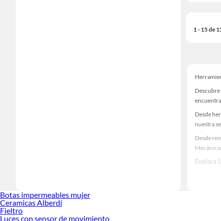
1 - 15 de 
Herramien
Descubre 
encuentra
Desde her
nuestra se
Desde rem
Mecánicas
Explora 
Herramient
Encuentra
Botas impermeables mujer
decoración
Ceramicas Alberdi
Fieltro
Luces con sensor de movimiento