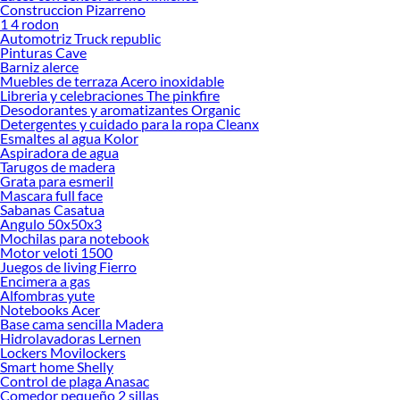
Construccion Pizarreno
1 4 rodon
Automotriz Truck republic
Pinturas Cave
Barniz alerce
Muebles de terraza Acero inoxidable
Libreria y celebraciones The pinkfire
Desodorantes y aromatizantes Organic
Detergentes y cuidado para la ropa Cleanx
Esmaltes al agua Kolor
Aspiradora de agua
Tarugos de madera
Grata para esmeril
Mascara full face
Sabanas Casatua
Angulo 50x50x3
Mochilas para notebook
Motor veloti 1500
Juegos de living Fierro
Encimera a gas
Alfombras yute
Notebooks Acer
Base cama sencilla Madera
Hidrolavadoras Lernen
Lockers Movilockers
Smart home Shelly
Control de plaga Anasac
Comedor pequeño 2 sillas