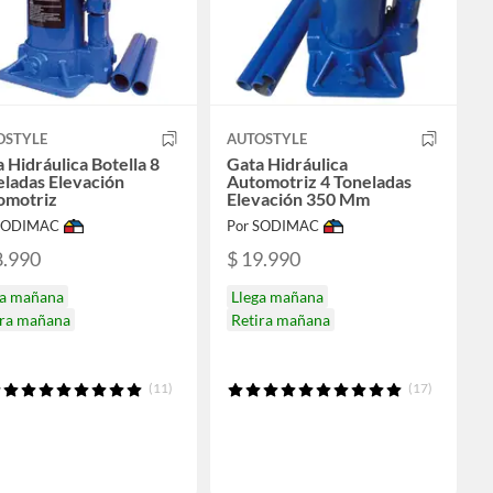
OSTYLE
AUTOSTYLE
 Hidráulica Botella 8
Gata Hidráulica
ladas Elevación
Automotriz 4 Toneladas
omotriz
Elevación 350 Mm
 SODIMAC
Por SODIMAC
8.990
$ 19.990
ga mañana
Llega mañana
ira mañana
Retira mañana
(11)
(17)