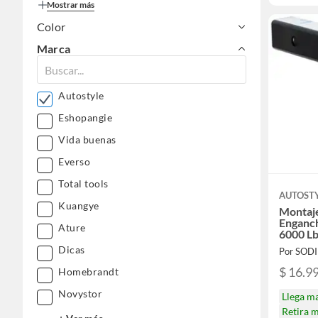
Mostrar más
Color
Marca
Autostyle
Eshopangie
Vida buenas
Everso
Total tools
AUTOST
Kuangye
Montaje
Enganc
Ature
6000 L
Dicas
Por SOD
$ 16.9
Homebrandt
Novystor
Llega m
Retira 