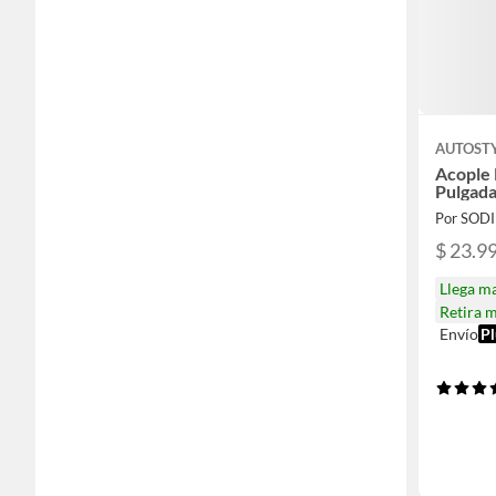
AUTOST
Acople
Pulgada
Por SOD
$ 23.9
Llega m
Retira 
Envío
Pl