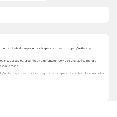
ncuentra todo lo que necesitas para renovar tu hogar. ¡Visítanos y
novar tus espacios, creando un ambiente único y personalizado. Explora
 espacio más tú.
. ¡Visítanos y encuentra todo lo que tenemos para ofrecerte en Herramientas
Visítanos y descubre todo lo que tenemos para ofrecerte!
Encuentra todo lo necesario para tus proyectos de renovación y