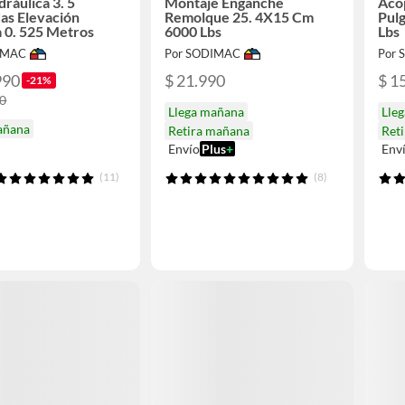
dráulica 3. 5
Montaje Enganche
Aco
as Elevación
Remolque 25. 4X15 Cm
Pul
 0. 525 Metros
6000 Lbs
Lbs
IMAC
Por SODIMAC
Por
990
$ 21.990
$ 1
-21%
90
Llega mañana
Lle
añana
Retira mañana
Ret
Envío
Plus
+
Env
(11)
(8)