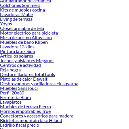
Abrillantador de ceramica
renovación de espacios. ¡Visítanos y descubre todo lo que tenemos para
Colchones Sommers
ofrecerte!
Kits de muebles cocina
Lavadoras Mabe
Encuentra una amplia variedad de productos de Herramientas Mecánicas para
Living de terraza
autos en Sodimac. Encuentra todo lo necesario para tus proyectos de
Yoyos
Closet armable de tela
renovación y decoración. ¡Visítanos y haz tus ideas realidad!
Motor electrico para bicicleta
Mesa de arrimo Altavision
Muebles de bano Klipen
Lavadora 13 kilos
Pintura latex Sipa
Articulos solares
Techos y aislantes Megapol
Centros de actividad
Reja negra
Destornilladores Total tools
Pistolas de calor Dewalt
Desbrozadoras y orilladoras Husqvarna
Muebles Sanssouci
Perfil 20x30
Ferreteria Blum
Lavaplatos
Muebles de terraza Fierro
Hornos empotrables True
Conectores y accesorios para madera
Bicicletas mountain bike Hiland
Ladrillo fiscal precio