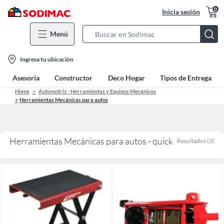
0
Inicia sesión
Menú
Search
Bar
location-
Ingresa tu ubicación
icon
Asesoría
Constructor
Deco Hogar
Tipos de Entrega
Home
Automotriz - Herramientas y Equipos Mecánicos
Herramientas Mecánicas para autos
Herramientas Mecánicas para autos - quick
Resultados
(
3
)