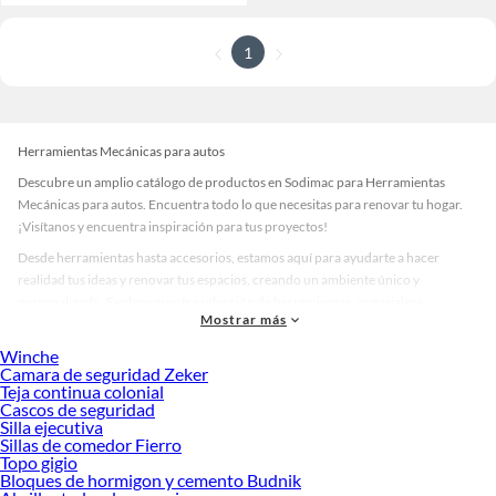
1
Herramientas Mecánicas para autos
Descubre un amplio catálogo de productos en Sodimac para Herramientas
Mecánicas para autos. Encuentra todo lo que necesitas para renovar tu hogar.
¡Visítanos y encuentra inspiración para tus proyectos!
Desde herramientas hasta accesorios, estamos aquí para ayudarte a hacer
realidad tus ideas y renovar tus espacios, creando un ambiente único y
personalizado. Explora nuestra selección de herramientas, materiales y
Mostrar más
accesorios de calidad que te ayudarán a crear un espacio más tú.
Winche
Desde remodelaciones hasta proyectos de decoración, estamos aquí para hacer
Camara de seguridad Zeker
tus ideas realidad. ¡Visítanos y encuentra todo lo que tenemos para ofrecerte en
Teja continua colonial
Herramientas Mecánicas para autos!
Cascos de seguridad
Silla ejecutiva
Explora la variedad de productos de Herramientas Mecánicas para
Sillas de comedor Fierro
autos en Sodimac
Topo gigio
Bloques de hormigon y cemento Budnik
Herramientas, materiales y accesorios de calidad para tus proyectos y