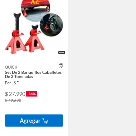
QUICK
Set De 2 Banquillos Caballetes
De 3 Toneladas
Por J&F
$ 27.990
-34%
$ 42.690
Agregar