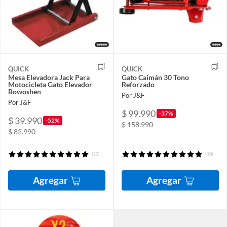
QUICK
QUICK
Mesa Elevadora Jack Para
Gato Caimán 30 Tono
Motocicleta Gato Elevador
Reforzado
Bowoshen
Por J&F
Por J&F
$ 99.990
-37%
$ 39.990
-52%
$ 158.990
$ 82.990
(13)
(10)
Agregar
Agregar